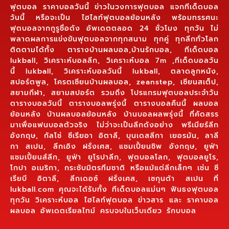
ฟุตบอล ราคาบอลวันนี้ ข่าวในวงการฟุตบอล แจกทีเด็ดบอล
วันนี้ หรือจะเป็น ไฮไลท์ฟุตบอลย้อนหลัง พร้อมทรรศนะ
ฟุตบอลจากกูรูชื่อดัง อัพเดตตลอด 24 ชั่วโมง ทุกวัน ไม่
พลาดผลการแข่งขันฟุตบอลจากทุกสนาม ทุกคู่ ทุกลีกทั่วโลก
ติดตามได้ทั้ง ตารางบ้านผลบอล,บ้านรักบอล, ทีเด็ดบอล
lukball, วิเคราะห์บอลลีก, วิเคราะห์บอล 7m ,ทีเด็ดบอลวัน
นี้ lukball, วิเคราะห์บอลวันนี้ lukball, ตลาดลูกหนัง,
สปอร์ตพูล, โครตเซียนบ้านผลบอล, zeanstep, เซียนสเต็ป,
สยามกีฬา, สยามสปอร์ต รวมถึง โปรแกรมฟุตบอลประจำวัน
ตารางบอลวันนี้ ตารางบอลพรุ่งนี้ ตารางบอลคืนนี้ ผลบอล
ย้อนหลัง บ้านผลบอลย้อนหลัง บ้านบอลผลพรุ่งนี้ ที่คัดสรร
มาเพื่อแฟนบอลตัวจริง ไม่ว่าจะเป็นลีกดังอย่าง พรีเมียร์ลีก
อังกฤษ, กัลโช่ ซีเรียอา อิตาลี, บุนเดสลีกา เยอรมัน, ลาลี
กา สเปน, ลีกเอิง ฝรั่งเศส, แชมเปี้ยนชิพ อังกฤษ, ยูฟ่า
แชมเปี้ยนส์ลีก, ยูฟ่า ยูโรปาลีก, ฟุตบอลโลก, ฟุตบอลยูโร,
โกปา อเมริกา, กระชับมิตรทีมชาติ หรือแม้แต่ลีกเล็กๆ เช่น ซี
เรียบี อิตาลี, ลีกเดอซ์ ฝรั่งเศส, เซกุนด้า สเปน ที่
lukball.com คุณจะได้รับทั้ง ทีเด็ดบอลแม่นๆ ฟันธงฟุตบอล
ทุกวัน วิเคราะห์บอล ไฮไลท์ฟุตบอล ข่าวสาร และ ราคาบอล
ผลบอล อัพเดตเรียลไทม์ ครบจบในเว็บเดียว รักบบอล