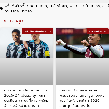
คดี เนเกรา
บาร์เซโลนา
ฟลอเรนติโน เปเรซ
ลาลี
แท็กที่เกียวข้อง
,
,
,
กา
เรอัล มาดริด
,
ข่าวล่าสุด
พรีเมียร์ลีกอังกฤษ
ตลาดนักเตะ
นิวคาสเซิล ยูไนเต็ด ชุดแข่ง
มอร์แกน โรเจอร์ส ยืนยัน
2026-27 เปิดตัว ชุดเหย้า
พร้อมร่วมงานกับ จูด เบลลิ่ง
ชุดเยือน และชุดที่สาม พร้อม
แฮม ในฟุตบอลโลก 2026
วันวางจำหน่ายและราคา
ขณะถูกเชื่อมโยงกับ