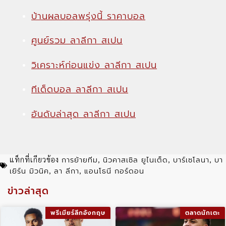
บ้านผลบอลพรุ่งนี้ ราคาบอล
ศูนย์รวม ลาลีกา สเปน
วิเคราะห์ก่อนแข่ง ลาลีกา สเปน
ทีเด็ดบอล ลาลีกา สเปน
อันดับล่าสุด ลาลีกา สเปน
การย้ายทีม
นิวคาสเซิล ยูไนเต็ด
บาร์เซโลนา
บา
แท็กที่เกียวข้อง
,
,
,
เยิร์น มิวนิค
ลา ลีกา
แอนโธนี กอร์ดอน
,
,
ข่าวล่าสุด
พรีเมียร์ลีกอังกฤษ
ตลาดนักเตะ