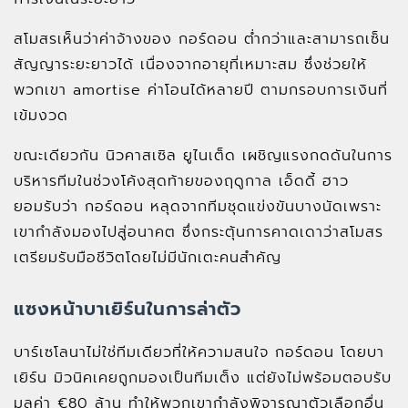
สโมสรเห็นว่าค่าจ้างของ กอร์ดอน ต่ำกว่าและสามารถเซ็น
สัญญาระยะยาวได้ เนื่องจากอายุที่เหมาะสม ซึ่งช่วยให้
พวกเขา amortise ค่าโอนได้หลายปี ตามกรอบการเงินที่
เข้มงวด
ขณะเดียวกัน นิวคาสเซิล ยูไนเต็ด เผชิญแรงกดดันในการ
บริหารทีมในช่วงโค้งสุดท้ายของฤดูกาล เอ็ดดี้ ฮาว
ยอมรับว่า กอร์ดอน หลุดจากทีมชุดแข่งขันบางนัดเพราะ
เขากำลังมองไปสู่อนาคต ซึ่งกระตุ้นการคาดเดาว่าสโมสร
เตรียมรับมือชีวิตโดยไม่มีนักเตะคนสำคัญ
แซงหน้าบาเยิร์นในการล่าตัว
บาร์เซโลนาไม่ใช่ทีมเดียวที่ให้ความสนใจ กอร์ดอน โดยบา
เยิร์น มิวนิคเคยถูกมองเป็นทีมเต็ง แต่ยังไม่พร้อมตอบรับ
มูลค่า €80 ล้าน ทำให้พวกเขากำลังพิจารณาตัวเลือกอื่น