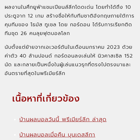
ผลงานในศึกยูฟ่าแชมเปียนส์ลีกโดดเด่น โดยทำได้ถึง 10
ประตูจาก 12 เกม สร้างชื่อให้กับทีมชาติอังกฤษภายใต้การ
คุมทีมของ โธมัส ทูเชล โดย กอร์ดอน ได้รับการเรียกติด
ทีมชุด 26 คนลุยฟุตบอลโลก
นับตั้งแต่ย้ายจากเอเวอร์ตันในเดือนมกราคม 2023 ด้วย
ค่าตัว 40 ล้านปอนด์ กอร์ดอนลงเล่นให้ นิวคาสเซิล 152
นัด และกลายเป็นหนึ่งในผู้เล่นแนวรุกที่ตรงไปตรงมาและ
อันตรายที่สุดในพรีเมียร์ลีก
เนื้อหาที่เกี่ยวข้อง
บ้านผลบอลวันนี้ พรีเมียร์ลีก ล่าสุด
บ้านผลบอลเมื่อคืน บุนเดสลีกา