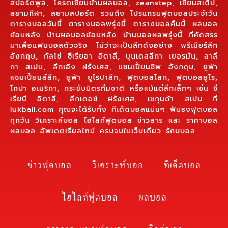
สปอร์ตพูล, โครตเซียนบ้านผลบอล, zeanstep, เซียนสเต็ป,
สยามกีฬา, สยามสปอร์ต รวมถึง โปรแกรมฟุตบอลประจำวัน
ตารางบอลวันนี้ ตารางบอลพรุ่งนี้ ตารางบอลคืนนี้ ผลบอล
ย้อนหลัง บ้านผลบอลย้อนหลัง บ้านบอลผลพรุ่งนี้ ที่คัดสรร
มาเพื่อแฟนบอลตัวจริง ไม่ว่าจะเป็นลีกดังอย่าง พรีเมียร์ลีก
อังกฤษ, กัลโช่ ซีเรียอา อิตาลี, บุนเดสลีกา เยอรมัน, ลาลี
กา สเปน, ลีกเอิง ฝรั่งเศส, แชมเปี้ยนชิพ อังกฤษ, ยูฟ่า
แชมเปี้ยนส์ลีก, ยูฟ่า ยูโรปาลีก, ฟุตบอลโลก, ฟุตบอลยูโร,
โกปา อเมริกา, กระชับมิตรทีมชาติ หรือแม้แต่ลีกเล็กๆ เช่น ซี
เรียบี อิตาลี, ลีกเดอซ์ ฝรั่งเศส, เซกุนด้า สเปน ที่
lukball.com คุณจะได้รับทั้ง ทีเด็ดบอลแม่นๆ ฟันธงฟุตบอล
ทุกวัน วิเคราะห์บอล ไฮไลท์ฟุตบอล ข่าวสาร และ ราคาบอล
ผลบอล อัพเดตเรียลไทม์ ครบจบในเว็บเดียว รักบบอล
ข่าวฟุตบอล
วิเคราะห์บอล
ทีเด็ดบอล
ไฮไลท์ฟุตบอล
ผลบอล