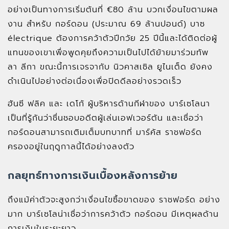
อย่างเป็นทางการเริ่มต้นที่ €80 ล้าน บวกเงื่อนไขตามผล
งาน สำหรับ กอร์ดอน (ประมาณ 69 ล้านปอนด์) บาซ
électrique ต้องการคว้าตัวปีกวัย 25 ปีนี้และได้ติดต่อผู้
แทนของเขาเพื่อพูดคุยถึงความเป็นไปได้ย้ายมาร่วมทัพ
ลา ลีกา ขณะนี้การเจรจากับ นิวคาสเซิล ยูไนเต็ด ยังคง
ดำเนินไปอย่างต่อเนื่องเพื่อปิดดีลอย่างรวดเร็ว
ฮันซี ฟลิค และ เดโก้ ผู้บริหารด้านกีฬาของ บาร์เซโลนา
เป็นที่รู้กันว่าชื่นชอบอดีตผู้เล่นเอฟเวอร์ตัน และเชื่อว่า
กอร์ดอนสามารถเติมเต็มบทบาทที่ มาร์คัส ราชฟอร์ด
ครองอยู่ในฤดูกาลนี้ได้อย่างลงตัว
กลยุทธ์ทางการเงินเบื้องหลังการย้าย
ถึงแม้ค่าตัวจะสูงกว่าเงื่อนไขซื้อขาดของ ราชฟอร์ด อย่าง
มาก บาร์เซโลน่าเชื่อว่าการคว้าตัว กอร์ดอน มีเหตุผลด้าน
การเงินในระยะยาว