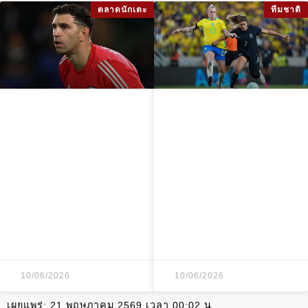
ตลาดนักเตะ
ทีมชาติ
เอมิลิอาโน มาร์ติ
ความวุ่นวาย
เนซ บรรลุข้อตกลง
ใบแดง 8 ใบในเกม
ย้ายร่วม ยูเวนตุส
ฟุตบอลหญิง
พร้อมลดค่าเหนื่อย
สหรัฐอเมริกา พบ
บราซิล ชนะ 1-0
10/06/2026
10/06/2026
เผยแพร่:
21 พฤษภาคม 2569 เวลา 00:02 น.