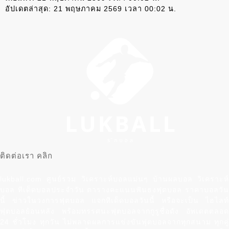
อัปเดตล่าสุด:
21 พฤษภาคม 2569 เวลา 00:02 น.
ติดต่อเรา คลิก
lukball.com ศูนย์รวม วิเคราะห์บอลแม่นๆ บ้านผลบอล วิเคราะห์
บอล ทีเด็ดบอลประจำวัน ตารางคะแนนฟันธงฟุตบอล ราคาบอลวัน
นี้ ข่าวในวงการฟุตบอล แจกทีเด็ดบอลวันนี้ หรือจะเป็น ไฮไลท์
ฟุตบอลย้อนหลัง พร้อมทรรศนะฟุตบอลจากกูรูชื่อดัง อัพเดตตลอด
24 ชั่วโมง ทุกวัน ไม่พลาดผลการแข่งขันฟุตบอลจากทุกสนาม ทุกคู่