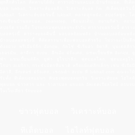
ทุกลีกทั่วโลก ติดตามได้ทั้ง ตารางบ้านผลบอล,บ้านรักบอล, ทีเด็ด
บอล lukball, วิเคราะห์บอลลีก, วิเคราะห์บอล 7m ,ทีเด็ดบอลวันนี้
lukball, วิเคราะห์บอลวันนี้ lukball, ตลาดลูกหนัง, สปอร์ตพูล, โค
รตเซียนบ้านผลบอล, zeanstep, เซียนสเต็ป, สยามกีฬา, สยาม
สปอร์ต รวมถึง โปรแกรมฟุตบอลประจำวัน ตารางบอลวันนี้ ตาราง
บอลพรุ่งนี้ ตารางบอลคืนนี้ ผลบอลย้อนหลัง บ้านผลบอลย้อนหลัง
บ้านบอลผลพรุ่งนี้ ที่คัดสรรมาเพื่อแฟนบอลตัวจริง ไม่ว่าจะเป็นลีก
ดังอย่าง พรีเมียร์ลีก อังกฤษ, กัลโช่ ซีเรียอา อิตาลี, บุนเดสลีกา
เยอรมัน, ลาลีกา สเปน, ลีกเอิง ฝรั่งเศส, แชมเปี้ยนชิพ อังกฤษ, ยู
ฟ่า แชมเปี้ยนส์ลีก, ยูฟ่า ยูโรปาลีก, ฟุตบอลโลก, ฟุตบอลยูโร,
โกปา อเมริกา, กระชับมิตรทีมชาติ หรือแม้แต่ลีกเล็กๆ เช่น ซีเรียบี
อิตาลี, ลีกเดอซ์ ฝรั่งเศส, เซกุนด้า สเปน ที่ lukball.com คุณจะได้
รับทั้ง ทีเด็ดบอลแม่นๆ ฟันธงฟุตบอลทุกวัน วิเคราะห์บอล ไฮไลท์
ฟุตบอล ข่าวสาร และ ราคาบอล ผลบอล อัพเดตเรียลไทม์ ครบจบ
ในเว็บเดียว รักบบอล
ข่าวฟุตบอล
วิเคราะห์บอล
ทีเด็ดบอล
ไฮไลท์ฟุตบอล