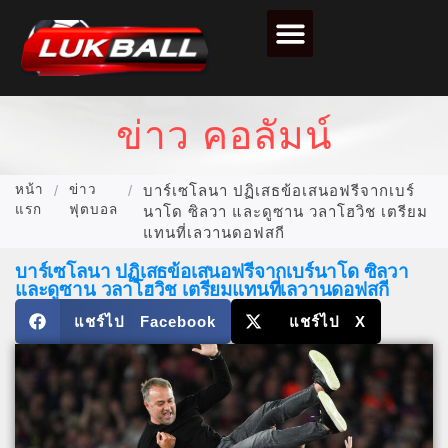
ข่าวฟุตบอล
วิเคราะห์บอล
ไฮไลท์ฟุตบอล
ตารางคะแนนฟุตบอล
ข่าว คอลัมน์
หน้า
/
ข่าว
/
บาร์เซโลนา ปฏิเสธข้อเสนอฟรีจากเบร์
แรก
ฟุตบอล
นาโด ซิลวา และดูซาน วลาโฮวิช เตรียม
แทนที่เลวานดอฟสกี
บาร์เซโลนา ปฏิเสธข้อเสนอฟรีจากเบร์นาโด ซิลวา
และดูซาน วลาโฮวิช เตรียมแทนที่เลวานดอฟสกี
แชร์ไป Facebook
แชร์ไป X