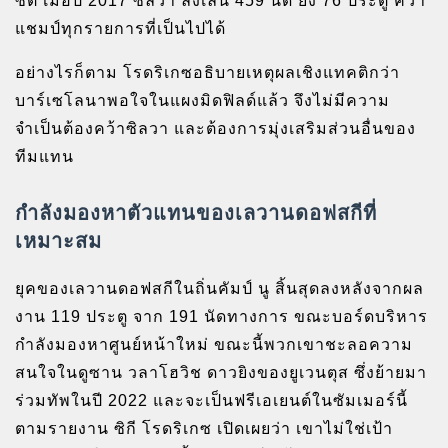
ซิตี้ เมื่อปี 2017 ซิลวา ลงเล่น 459 นัด ยิง 76 ประตู คว้า
แชมป์ทุกรายการที่เป็นไปได้
อย่างไรก็ตาม โรดริเกซอธิบายเหตุผลเชิงแทคติกว่า
บาร์เซโลนาพอใจในแผงมิดฟิลด์แล้ว จึงไม่มีความ
จำเป็นต้องคว้าซิลวา และต้องการมุ่งเสริมส่วนอื่นของ
ทีมแทน
กำลังมองหาตัวแทนของเลวานดอฟสกีที่
เหมาะสม
ยุคของเลวานดอฟสกีในถิ่นคัมป์ นู สิ้นสุดลงหลังจากผล
งาน 119 ประตู จาก 191 นัดทางการ ขณะบอร์ดบริหาร
กำลังมองหาศูนย์หน้าใหม่ ขณะนี้พวกเขาชะลอความ
สนใจในดูซาน วลาโฮวิช ดาวยิงของยูเวนตุส ซึ่งย้ายมา
ร่วมทัพในปี 2022 และจะเป็นฟรีเอเยนต์ในซัมเมอร์นี้
ตามรายงาน ซิกี โรดริเกซ เปิดเผยว่า เขาไม่ใช่เป้า