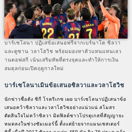
บาร์เซโลนา ปฏิเสข้อเสนอฟรีจากเบร์นาโด ซิลวา
และดูซาน วลาโฮวิช พร้อมมองหาตัวแทนแทนเลว
านดอฟสกี เน้นเสริมทัพที่ตรงจุดและทำให้การเงิน
สมดุลก่อนเปิดฤดูกาลใหม่
บาร์เซโลนาเมินข้อเสนอซิลวาและวลาโฮวิช
นักข่าวชื่อดัง ซิกี โรดริเกซ เผย บาร์เซโลนาปฏิเสนาข้อ
เสนอคว้าซิลวาและวลาโฮวิชอย่างแน่วแน่ สโมสร
ตัดสินใจไม่คว้าซิลวา มิดฟิลด์ชาวโปรตุเกสที่สัญญาจะ
หมดลงในช่วงซัมเมอร์นี้ ตั้งแต่ย้ายจากแมนเชสเตอร์