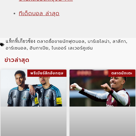
ทีเด็ดบอล ล่าสุด
ตลาดซื้อขายนักฟุตบอล
บาร์เซโลน่า
ลาลีกา
แท็กที่เกียวข้อง
,
,
,
อาร์เซนอล
ฮินกาเปีย
ไบเออร์ เลเวอร์คูเซ่น
,
,
ข่าวล่าสุด
พรีเมียร์ลีกอังกฤษ
ตลาดนักเตะ