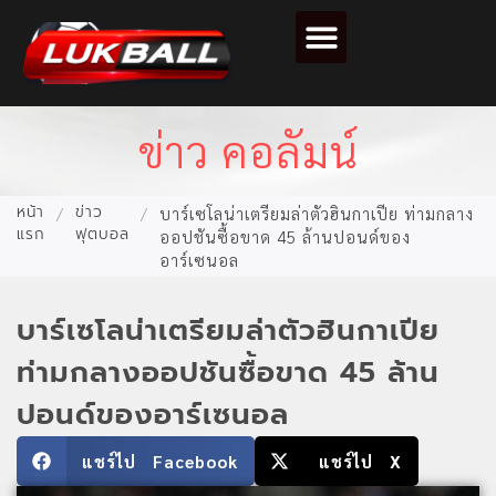
ตารางคะแนนฟุตบอล
ข่าว คอลัมน์
หน้า
ข่าว
/
/
บาร์เซโลน่าเตรียมล่าตัวฮินกาเปีย ท่ามกลาง
แรก
ฟุตบอล
ออปชันซื้อขาด 45 ล้านปอนด์ของ
อาร์เซนอล
บาร์เซโลน่าเตรียมล่าตัวฮินกาเปีย
ท่ามกลางออปชันซื้อขาด 45 ล้าน
ปอนด์ของอาร์เซนอล
แชร์ไป Facebook
แชร์ไป X