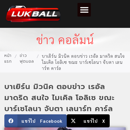
ตารางคะแนนฟุตบอล
ข่าว คอลัมน์
หน้า
ข่าว
/
/
บาเยิร์น มิวนิค ตอบข่าว เรอัล มาดริด สนใจ
แรก
ฟุตบอล
ไมเคิล โอลิเซ ขณะ บาร์เซโลนา จับตา เลน
าร์ท คาร์ล
บาเยิร์น มิวนิค ตอบข่าว เรอัล
มาดริด สนใจ ไมเคิล โอลิเซ ขณะ
บาร์เซโลนา จับตา เลนาร์ท คาร์ล
แชร์ไป Facebook
แชร์ไป X