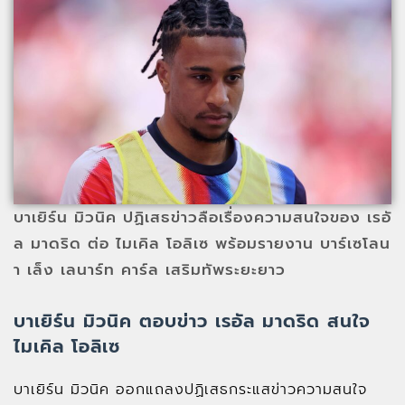
บาเยิร์น มิวนิค ปฏิเสธข่าวลือเรื่องความสนใจของ เรอั
ล มาดริด ต่อ ไมเคิล โอลิเซ พร้อมรายงาน บาร์เซโลน
า เล็ง เลนาร์ท คาร์ล เสริมทัพระยะยาว
บาเยิร์น มิวนิค ตอบข่าว เรอัล มาดริด สนใจ
ไมเคิล โอลิเซ
บาเยิร์น มิวนิค ออกแถลงปฏิเสธกระแสข่าวความสนใจ