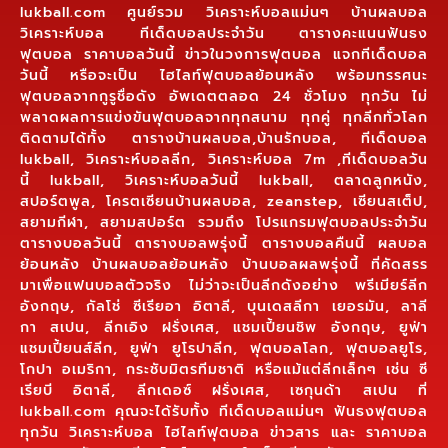
lukball.com ศูนย์รวม วิเคราะห์บอลแม่นๆ บ้านผลบอล
วิเคราะห์บอล ทีเด็ดบอลประจำวัน ตารางคะแนนฟันธง
ฟุตบอล ราคาบอลวันนี้ ข่าวในวงการฟุตบอล แจกทีเด็ดบอล
วันนี้ หรือจะเป็น ไฮไลท์ฟุตบอลย้อนหลัง พร้อมทรรศนะ
ฟุตบอลจากกูรูชื่อดัง อัพเดตตลอด 24 ชั่วโมง ทุกวัน ไม่
พลาดผลการแข่งขันฟุตบอลจากทุกสนาม ทุกคู่ ทุกลีกทั่วโลก
ติดตามได้ทั้ง ตารางบ้านผลบอล,บ้านรักบอล, ทีเด็ดบอล
lukball, วิเคราะห์บอลลีก, วิเคราะห์บอล 7m ,ทีเด็ดบอลวัน
นี้ lukball, วิเคราะห์บอลวันนี้ lukball, ตลาดลูกหนัง,
สปอร์ตพูล, โครตเซียนบ้านผลบอล, zeanstep, เซียนสเต็ป,
สยามกีฬา, สยามสปอร์ต รวมถึง โปรแกรมฟุตบอลประจำวัน
ตารางบอลวันนี้ ตารางบอลพรุ่งนี้ ตารางบอลคืนนี้ ผลบอล
ย้อนหลัง บ้านผลบอลย้อนหลัง บ้านบอลผลพรุ่งนี้ ที่คัดสรร
มาเพื่อแฟนบอลตัวจริง ไม่ว่าจะเป็นลีกดังอย่าง พรีเมียร์ลีก
อังกฤษ, กัลโช่ ซีเรียอา อิตาลี, บุนเดสลีกา เยอรมัน, ลาลี
กา สเปน, ลีกเอิง ฝรั่งเศส, แชมเปี้ยนชิพ อังกฤษ, ยูฟ่า
แชมเปี้ยนส์ลีก, ยูฟ่า ยูโรปาลีก, ฟุตบอลโลก, ฟุตบอลยูโร,
โกปา อเมริกา, กระชับมิตรทีมชาติ หรือแม้แต่ลีกเล็กๆ เช่น ซี
เรียบี อิตาลี, ลีกเดอซ์ ฝรั่งเศส, เซกุนด้า สเปน ที่
lukball.com คุณจะได้รับทั้ง ทีเด็ดบอลแม่นๆ ฟันธงฟุตบอล
ทุกวัน วิเคราะห์บอล ไฮไลท์ฟุตบอล ข่าวสาร และ ราคาบอล