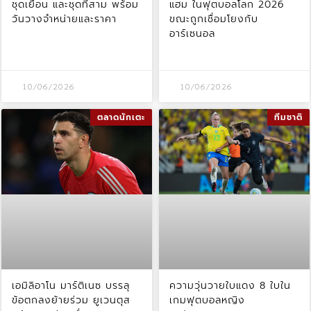
ชุดเยือน และชุดที่สาม พร้อม
แฮม ในฟุตบอลโลก 2026
วันวางจำหน่ายและราคา
ขณะถูกเชื่อมโยงกับ
อาร์เซนอล
10/06/2026
10/06/2026
ตลาดนักเตะ
ทีมชาติ
เอมิลิอาโน มาร์ติเนซ บรรลุ
ความวุ่นวายใบแดง 8 ใบใน
ข้อตกลงย้ายร่วม ยูเวนตุส
เกมฟุตบอลหญิง