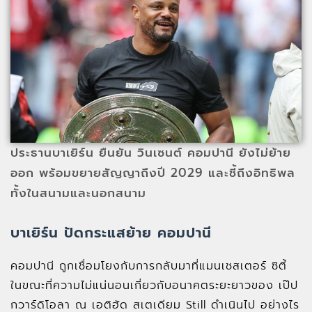
ประธานบาเยิร์น ยืนยัน วินเซนต์ คอมปานี ยังไม่ย้าย
ออก พร้อมขยายสัญญาถึงปี 2029 และชี้ถึงอิทธิพล
ทั้งในสนามและนอกสนาม
บาเยิร์น ปัดกระแสย้าย คอมปานี
คอมปานี ถูกเชื่อมโยงกับการกลับมาที่แมนเชสเตอร์ ซิตี้
ในขณะที่ความไม่แน่นอนเกี่ยวกับอนาคตระยะยาวของ เป๊ป
กวาร์ดิโอลา ณ เอติฮัด สเตเดียม Still ดำเนินไป อย่างไร