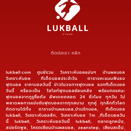
ติดต่อเรา คลิก
lukball.com ศูนย์รวม วิเคราะห์บอลแม่นๆ บ้านผลบอล
วิเคราะห์บอล ทีเด็ดบอลประจำวัน ตารางคะแนนฟันธง
ฟุตบอล ราคาบอลวันนี้ ข่าวในวงการฟุตบอล แจกทีเด็ดบอล
วันนี้ หรือจะเป็น ไฮไลท์ฟุตบอลย้อนหลัง พร้อมทรรศนะ
ฟุตบอลจากกูรูชื่อดัง อัพเดตตลอด 24 ชั่วโมง ทุกวัน ไม่
พลาดผลการแข่งขันฟุตบอลจากทุกสนาม ทุกคู่ ทุกลีกทั่วโลก
ติดตามได้ทั้ง ตารางบ้านผลบอล,บ้านรักบอล, ทีเด็ดบอล
lukball, วิเคราะห์บอลลีก, วิเคราะห์บอล 7m ,ทีเด็ดบอลวัน
นี้ lukball, วิเคราะห์บอลวันนี้ lukball, ตลาดลูกหนัง,
สปอร์ตพูล, โครตเซียนบ้านผลบอล, zeanstep, เซียนสเต็ป,