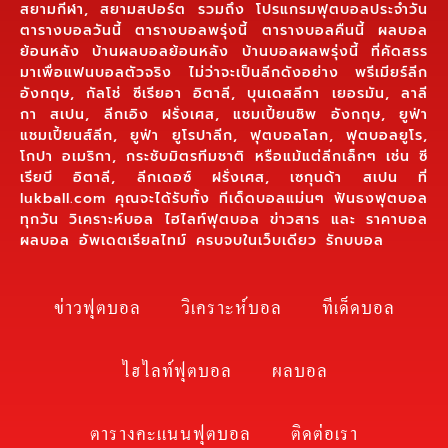
สยามกีฬา, สยามสปอร์ต รวมถึง โปรแกรมฟุตบอลประจำวัน
ตารางบอลวันนี้ ตารางบอลพรุ่งนี้ ตารางบอลคืนนี้ ผลบอล
ย้อนหลัง บ้านผลบอลย้อนหลัง บ้านบอลผลพรุ่งนี้ ที่คัดสรร
มาเพื่อแฟนบอลตัวจริง ไม่ว่าจะเป็นลีกดังอย่าง พรีเมียร์ลีก
อังกฤษ, กัลโช่ ซีเรียอา อิตาลี, บุนเดสลีกา เยอรมัน, ลาลี
กา สเปน, ลีกเอิง ฝรั่งเศส, แชมเปี้ยนชิพ อังกฤษ, ยูฟ่า
แชมเปี้ยนส์ลีก, ยูฟ่า ยูโรปาลีก, ฟุตบอลโลก, ฟุตบอลยูโร,
โกปา อเมริกา, กระชับมิตรทีมชาติ หรือแม้แต่ลีกเล็กๆ เช่น ซี
เรียบี อิตาลี, ลีกเดอซ์ ฝรั่งเศส, เซกุนด้า สเปน ที่
lukball.com คุณจะได้รับทั้ง ทีเด็ดบอลแม่นๆ ฟันธงฟุตบอล
ทุกวัน วิเคราะห์บอล ไฮไลท์ฟุตบอล ข่าวสาร และ ราคาบอล
ผลบอล อัพเดตเรียลไทม์ ครบจบในเว็บเดียว รักบบอล
ข่าวฟุตบอล
วิเคราะห์บอล
ทีเด็ดบอล
ไฮไลท์ฟุตบอล
ผลบอล
ตารางคะแนนฟุตบอล
ติดต่อเรา