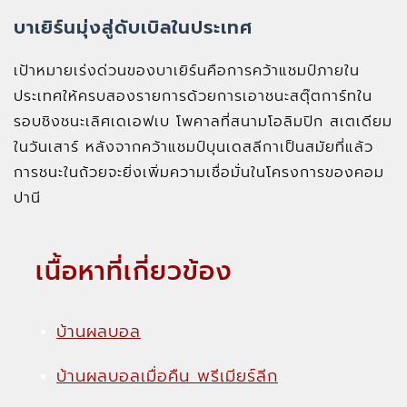
บาเยิร์นมุ่งสู่ดับเบิลในประเทศ
เป้าหมายเร่งด่วนของบาเยิร์นคือการคว้าแชมป์ภายใน
ประเทศให้ครบสองรายการด้วยการเอาชนะสตุ๊ตการ์ทใน
รอบชิงชนะเลิศเดเอฟเบ โพคาลที่สนามโอลิมปิก สเตเดียม
ในวันเสาร์ หลังจากคว้าแชมป์บุนเดสลีกาเป็นสมัยที่แล้ว
การชนะในถ้วยจะยิ่งเพิ่มความเชื่อมั่นในโครงการของคอม
ปานี
เนื้อหาที่เกี่ยวข้อง
บ้านผลบอล
บ้านผลบอลเมื่อคืน พรีเมียร์ลีก