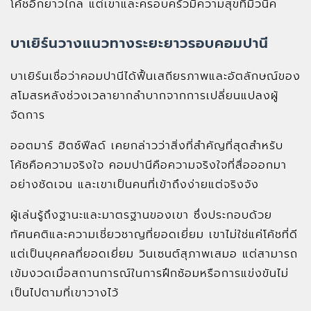
โค้ชอีกยาวไกล แต่เขาและครอบครัวมีความสุขที่มิวนิค
บาเยิร์นวางแนวทางระยะยาวรอบคอมปานี
บาเยิร์นเชื่อว่าคอมปานีได้ฟื้นเสถียรภาพและอัตลักษณ์ของ
สโมสรหลังช่วงเวลายากลำบากจากการเปลี่ยนแปลงผู้
จัดการ
ออตมาร์ ฮิตซ์ฟีลด์ เคยกล่าวว่าสิ่งที่สำคัญที่สุดสำหรับ
โค้ชคือความจริงใจ คอมปานีคือความจริงใจที่สื่อออกมา
อย่างชัดเจน และเขาเป็นคนที่เข้าถึงง่ายแต่จริงจัง
ผู้เล่นรู้ถึงฐานะและมาตรฐานของเขา ซึ่งประกอบด้วย
ทัศนคติและความเชี่ยวชาญที่ยอดเยี่ยม เขาไม่ใช่แค่โค้ชที่ดี
แต่เป็นบุคคลที่ยอดเยี่ยม วินเซนต์สุภาพเสมอ แต่สามารถ
เข้มงวดเมื่อสถานการณ์ในการฝึกซ้อมหรือการแข่งขันไม่
เป็นไปตามที่เขาวางไว้