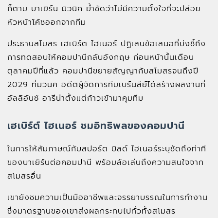
ก็ตาม บาเยิร์น มิวนิค ย้ำชัดว่าไม่มีความตั้งใจที่จะปล่อย
หัวหน้าโค้ชออกจากทีม
ประธานสโมสร เฮเบิร์ต ไฮเนอร์ ปฏิเสนข้อเสนอที่บ่งชี้ถึง
การทดสอบให้คอมปานีกลับอังกฤษ ก่อนหน้านั้นเดือน
ตุลาคมปีที่แล้ว คอมปานีขยายสัญญากับสโมสรจนถึงปี
2029 ที่มิวนิค อดีตผู้จัดการทีมเบิร์นลีย์ได้สร้างผลงานที่
อัลลิอันซ์ อารีน่าตั้งแต่ก้าวเข้ามาคุมทีม
เฮเบิร์ต์ ไฮเนอร์ ชมอิทธิพลของคอมปานี
ในการให้สัมภาษณ์กับสปอร์ต บิลด์ ไฮเนอร์ระบุชัดถึงท่าที
ของบาเยิร์นต่อคอมปานี พร้อมล้อเล่นถึงความสนใจจาก
สโมสรอื่น
เขายังชมความเป็นมืออาชีพและจรรยาบรรณในการทำงาน
ซึ่งมาตรฐานของเขาส่งผลกระทบไปทั่วทั้งสโมสร