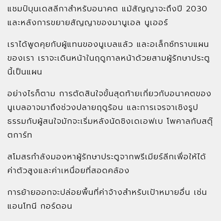
แชมป์บุนเดสลีกาสำหรับอนาคต แม้สัญญาจะถึงปี 2030
และหลังการขยายสัญญาของมานูเอล นูเออร์
เราได้พูดคุยกับผู้แทนของนูเบลแล้ว และอเล็กซ์ทราบแผน
ของเรา เราจะเดินหน้าในฤดูกาลหน้าด้วยสามผู้รักษาประตู
นี้เป็นแผน
อย่างไรก็ตาม การตัดสินใจขั้นสุดท้ายเกี่ยวกับอนาคตของ
นูเบลอาจมาถึงช่วงปลายฤดูร้อน และการเจรจาเชิงรูป
ธรรมกับผู้สนใจมักจะเริ่มหลังนัดชิงเดเอฟเบ โพคาลกับสตุ๊
ตการ์ท
สโมสรกำลังมองหาผู้รักษาประตูจากพรีเมียร์ลีกเพื่อให้ได้
ค่าตัวสูงและค่าเหนื่อยที่สอดคล้อง
การย้ายออกจะปล่อยพื้นที่ค่าจ้างสำหรับเป้าหมายอื่น เช่น
แอนโทนี กอร์ดอน