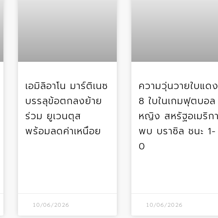
เอมิลิอาโน มาร์ติเนซ
ความวุ่นวายใบแด
บรรลุข้อตกลงย้าย
8 ใบในเกมฟุตบอล
ร่วม ยูเวนตุส
หญิง สหรัฐอเมริก
พร้อมลดค่าเหนื่อย
พบ บราซิล ชนะ 1-
0
10/06/2026
10/06/2026