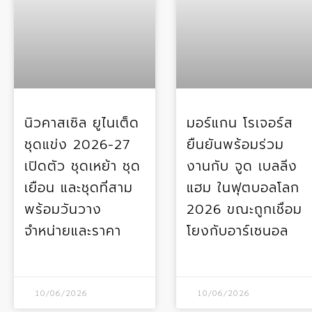
นิวคาสเซิล ยูไนเต็ด
มอร์แกน โรเจอร์ส
ชุดแข่ง 2026-27
ยืนยันพร้อมร่วม
เปิดตัว ชุดเหย้า ชุด
งานกับ จูด เบลลิ่ง
เยือน และชุดที่สาม
แฮม ในฟุตบอลโลก
พร้อมวันวาง
2026 ขณะถูกเชื่อม
จำหน่ายและราคา
โยงกับอาร์เซนอล
10/06/2026
10/06/2026