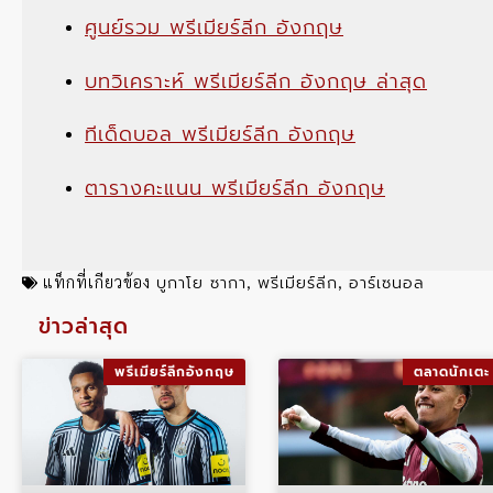
ศูนย์รวม พรีเมียร์ลีก อังกฤษ
บทวิเคราะห์ พรีเมียร์ลีก อังกฤษ ล่าสุด
ทีเด็ดบอล พรีเมียร์ลีก อังกฤษ
ตารางคะแนน พรีเมียร์ลีก อังกฤษ
บูกาโย ซากา
พรีเมียร์ลีก
อาร์เซนอล
แท็กที่เกียวข้อง
,
,
ข่าวล่าสุด
พรีเมียร์ลีกอังกฤษ
ตลาดนักเตะ