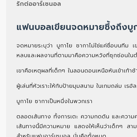
รักต่ออาร์เซนอล
แฟนบอลเขียนจดหมายซึ้งถึงบูก
จดหมายระบุว่า บูกาโย ซากาไม่ใช่แค่ชื่อบนทีม เข
หลบและผลงานที่ตามมาคือความหวังที่ซุกซ่อนในต
เขาคือเหตุผลที่เด็กๆ ในลอนดอนเหนือหันเข้าเท้าซ้า
ผู้เล่นที่หัวเราะให้กับป้ายมุมสนาม ในเกมถล่ม
บูกาโย ซากาเป็นหนึ่งในพวกเรา
ตลอดเส้นทาง ทั้งการเตะ ความกดดัน และความค
เส้นทางนี้มีความหมาย แสดงให้เห็นว่าเด็กๆ สา
สำหรับแฟนอาร์เซนอล นั่นคือทั้งหมด