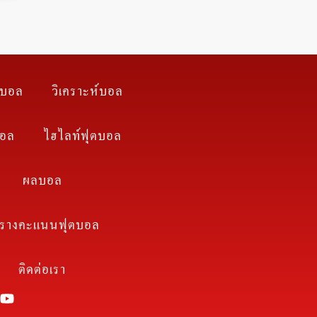
ตบอล
วิเคราะห์บอล
บอล
ไฮไลท์ฟุตบอล
ผลบอล
รางคะแนนฟุตบอล
ติดต่อเรา