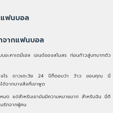
ากแฟนบอล
มรักจากแฟนบอล
ะบบอะคาเดมี่เฮล เอนด์ของสโมสร ก่อนก้าวสู่บทบาทตัว
กอย่างไร ดาวเตะวัย 24 ปีก็ตอบว่า ว้าว ขอบคุณ นี่
้จากบางสิ่งที่เขาพูด
ั้งหมด แต่สำหรับเขามันมีความหมายมาก สำหรับฉัน นี่ดี
มรักจากผู้คน