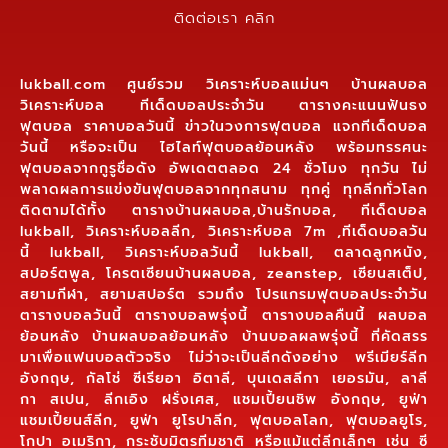
ติดต่อเรา คลิก
lukball.com ศูนย์รวม วิเคราะห์บอลแม่นๆ บ้านผลบอล
วิเคราะห์บอล ทีเด็ดบอลประจำวัน ตารางคะแนนฟันธง
ฟุตบอล ราคาบอลวันนี้ ข่าวในวงการฟุตบอล แจกทีเด็ดบอล
วันนี้ หรือจะเป็น ไฮไลท์ฟุตบอลย้อนหลัง พร้อมทรรศนะ
ฟุตบอลจากกูรูชื่อดัง อัพเดตตลอด 24 ชั่วโมง ทุกวัน ไม่
พลาดผลการแข่งขันฟุตบอลจากทุกสนาม ทุกคู่ ทุกลีกทั่วโลก
ติดตามได้ทั้ง ตารางบ้านผลบอล,บ้านรักบอล, ทีเด็ดบอล
lukball, วิเคราะห์บอลลีก, วิเคราะห์บอล 7m ,ทีเด็ดบอลวัน
นี้ lukball, วิเคราะห์บอลวันนี้ lukball, ตลาดลูกหนัง,
สปอร์ตพูล, โครตเซียนบ้านผลบอล, zeanstep, เซียนสเต็ป,
สยามกีฬา, สยามสปอร์ต รวมถึง โปรแกรมฟุตบอลประจำวัน
ตารางบอลวันนี้ ตารางบอลพรุ่งนี้ ตารางบอลคืนนี้ ผลบอล
ย้อนหลัง บ้านผลบอลย้อนหลัง บ้านบอลผลพรุ่งนี้ ที่คัดสรร
มาเพื่อแฟนบอลตัวจริง ไม่ว่าจะเป็นลีกดังอย่าง พรีเมียร์ลีก
อังกฤษ, กัลโช่ ซีเรียอา อิตาลี, บุนเดสลีกา เยอรมัน, ลาลี
กา สเปน, ลีกเอิง ฝรั่งเศส, แชมเปี้ยนชิพ อังกฤษ, ยูฟ่า
แชมเปี้ยนส์ลีก, ยูฟ่า ยูโรปาลีก, ฟุตบอลโลก, ฟุตบอลยูโร,
โกปา อเมริกา, กระชับมิตรทีมชาติ หรือแม้แต่ลีกเล็กๆ เช่น ซี