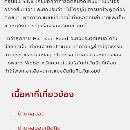
ตอนนั้น Silva เคยบอกว่าการตัดสินจุดโทษนี้ "ไม่น่าเชื่อ
อย่างสิ้นเชิง" และยอมรับว่า "ไม่ได้อยู่ในอารมณ์จะพูดถึงผู้
ตัดสิน" เหตุการณ์แบบนี้ที่เกิดซ้ำทำให้อดทนลำบากและเป็น
สาเหตุให้มีการยื่นเรื่องร้องเรียนล่าสุดนี้
แม้ว่าสุดท้าย Harrison Reed จะยิงประตูตีเสมอได้ใน
ช่วงทดเจ็บ ทำให้เจ้าบ้านได้แต้ม แต่ความรู้สึกไม่ยุติธรรม
จากประตูแรกยังคงอยู่ สโมสรรอคำตอบจากองค์กรของ
Howard Webb หวังความโปร่งใสในคำตัดสินที่เกือบ
ทำให้พวกเขาเสียผลการแข่งขันกับทีมลุ้นแชมป์
เนื้อหาที่เกี่ยวข้อง
บ้านผลบอล
บ้านผลบอลเมื่อคืน