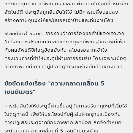
หลังคนสุดท้าย แต่หลังตรวจสอบผ่านเทคโนโลยีล้ำหน้ากึ่ง
อัตโนมัติ ประตูจึงถูกยืนยันให้ใช้ ไม่มีการเปลี่ยนแปลง
สร้างความงุนงงให้แฟนบอลเจ้าบ้านและทีมงานโค้ช
Standard Sport รายงานว่าการร้องขอคำชี้แจงเจาะจง
ในเรื่องการปรับเทคโนโลยีและเหตุผลที่หลักฐานภาพที่เห็น
กับผลลัพธ์ดิจิทัลดูขัดแย้งกัน สโมสรอยากเข้าใจ
กระบวนการที่ทำให้ประตูนี้ผ่านการยอมรับ โดยเฉพาะเมื่อดู
จากภาพนิ่งที่โค้ชมีอยู่ปรากฏว่าระยะห่างนั้นค่อนข้างมาก
ข้อขัดแย้งเรื่อง "ความคลาดเคลื่อน 5
เซนติเมตร"
การตัดสินใจให้ประตูนี้ผ่านขึ้นอยู่กับการปรับกฎใหม่ที่เริ่มใช้
ในฤดูกาลนี้ เพื่อให้ประโยชน์กับผู้เล่นฝ่ายรุกและป้องกัน
การปฏิเสธประตูจากข้อผิดพลาดเล็กน้อย ลีกจึงกำหนด
ระดับความคลาดเคลื่อนที่ 5 เซนติเมตรเข้ามา