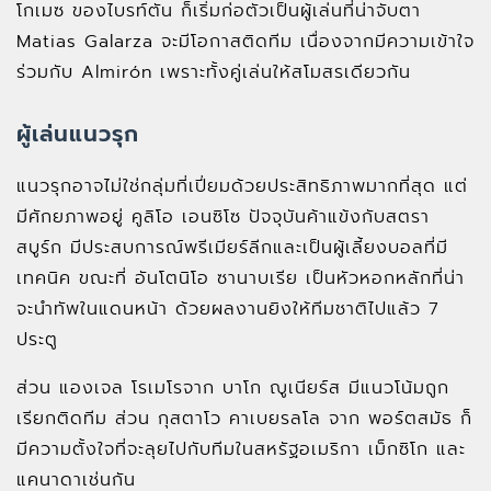
โกเมซ ของไบรท์ตัน ก็เริ่มก่อตัวเป็นผู้เล่นที่น่าจับตา
Matias Galarza จะมีโอกาสติดทีม เนื่องจากมีความเข้าใจ
ร่วมกับ Almirón เพราะทั้งคู่เล่นให้สโมสรเดียวกัน
ผู้เล่นแนวรุก
แนวรุกอาจไม่ใช่กลุ่มที่เปี่ยมด้วยประสิทธิภาพมากที่สุด แต่
มีศักยภาพอยู่ คูลิโอ เอนซิโซ ปัจจุบันค้าแข้งกับสตรา
สบูร์ก มีประสบการณ์พรีเมียร์ลีกและเป็นผู้เลี้ยงบอลที่มี
เทคนิค ขณะที่ อันโตนิโอ ซานาบเรีย เป็นหัวหอกหลักที่น่า
จะนำทัพในแดนหน้า ด้วยผลงานยิงให้ทีมชาติไปแล้ว 7
ประตู
ส่วน แองเจล โรเมโรจาก บาโก ญูเนียร์ส มีแนวโน้มถูก
เรียกติดทีม ส่วน กุสตาโว คาเบยรลโล จาก พอร์ตสมัธ ก็
มีความตั้งใจที่จะลุยไปกับทีมในสหรัฐอเมริกา เม็กซิโก และ
แคนาดาเช่นกัน