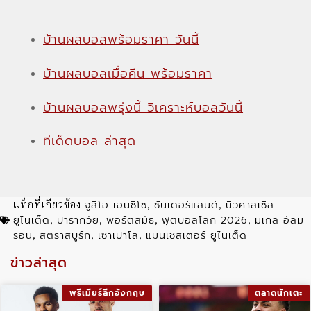
บ้านผลบอลพร้อมราคา วันนี้
บ้านผลบอลเมื่อคืน พร้อมราคา
บ้านผลบอลพรุ่งนี้ วิเคราะห์บอลวันนี้
ทีเด็ดบอล ล่าสุด
จูลิโอ เอนซิโซ
ซันเดอร์แลนด์
นิวคาสเซิล
แท็กที่เกียวข้อง
,
,
ยูไนเต็ด
ปารากวัย
พอร์ตสมัธ
ฟุตบอลโลก 2026
มิเกล อัลมิ
,
,
,
,
รอน
สตราสบูร์ก
เซาเปาโล
แมนเชสเตอร์ ยูไนเต็ด
,
,
,
ข่าวล่าสุด
พรีเมียร์ลีกอังกฤษ
ตลาดนักเตะ