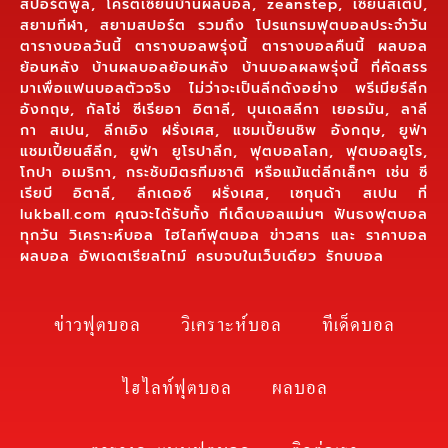
สปอร์ตพูล, โครตเซียนบ้านผลบอล, zeanstep, เซียนสเต็ป,
สยามกีฬา, สยามสปอร์ต รวมถึง โปรแกรมฟุตบอลประจำวัน
ตารางบอลวันนี้ ตารางบอลพรุ่งนี้ ตารางบอลคืนนี้ ผลบอล
ย้อนหลัง บ้านผลบอลย้อนหลัง บ้านบอลผลพรุ่งนี้ ที่คัดสรร
มาเพื่อแฟนบอลตัวจริง ไม่ว่าจะเป็นลีกดังอย่าง พรีเมียร์ลีก
อังกฤษ, กัลโช่ ซีเรียอา อิตาลี, บุนเดสลีกา เยอรมัน, ลาลี
กา สเปน, ลีกเอิง ฝรั่งเศส, แชมเปี้ยนชิพ อังกฤษ, ยูฟ่า
แชมเปี้ยนส์ลีก, ยูฟ่า ยูโรปาลีก, ฟุตบอลโลก, ฟุตบอลยูโร,
โกปา อเมริกา, กระชับมิตรทีมชาติ หรือแม้แต่ลีกเล็กๆ เช่น ซี
เรียบี อิตาลี, ลีกเดอซ์ ฝรั่งเศส, เซกุนด้า สเปน ที่
lukball.com คุณจะได้รับทั้ง ทีเด็ดบอลแม่นๆ ฟันธงฟุตบอล
ทุกวัน วิเคราะห์บอล ไฮไลท์ฟุตบอล ข่าวสาร และ ราคาบอล
ผลบอล อัพเดตเรียลไทม์ ครบจบในเว็บเดียว รักบบอล
ข่าวฟุตบอล
วิเคราะห์บอล
ทีเด็ดบอล
ไฮไลท์ฟุตบอล
ผลบอล