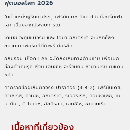
ฟุตบอลโลก 2026
ในตำแหน่งผู้รักษาประตู เฟร์นันเดซ มีแนวโน้มที่จะเริ่มเฝ้า
เสา เนื่องจากประสบการณ์
โกเมซ จะคุมแนวรับ และ โอมา อัลเดร์เต จะมีสิทธิ์ลง
สนามจากฟอร์มที่ดีในพรีเมียร์ลีก
อัลมิรอน มีโอก LAS จะได้ลงเล่นทางด้านซ้าย เพื่อเปิด
ช่องทำเกมรุก ส่วน เอนซิโซ จะร่วมกับ ซานาบเรีย ในแดน
หน้า
คาดรายชื่อผู้เล่นตัวจริง ปารากวัย (4-4-2): เฟร์นันเดซ;
คาเซเรส, กาเมซ, อัลเดร์เต้, ริเวอร์โรส; กอนซาเลซ, โบ
บาดียา, ดี โกเมซ, อัลมิรอน; เอนซิโซ, ซานาบเรีย
เนื้อหาที่เกี่ยวข้อง