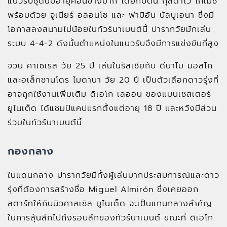
แนวรับชุดนี้มีอายุค่อนข้างมาก โดยกัปตัน กุสตาโว โกเมซ
พร้อมด้วย จูเนียร์ อลอนโซ และ ฟาบิอัน บัลบูเอนา ซึ่งมี
โอกาสลงสนามไม่น้อยในทัวร์นาเมนต์นี้ ปารากวัยมักเล่น
ระบบ 4-4-2 ดังนั้นตำแหน่งในแนวรับจึงมีการแข่งขันที่สูง
จวน คาเซเรส วัย 25 ปี เล่นในรัสเซียกับ ดีนาโม มอสโก
และอเล็กซานโดร ไมดานา วัย 20 ปี เป็นตัวเลือกดาวรุ่งที่
อาจถูกใช้งานเพิ่มเติม ดิเอโก เลออน ของแมนเชสเตอร์
ยูไนเต็ด ได้แชมป์แคปแรกตั้งแต่อายุ 18 ปี และหวังมีส่วน
ร่วมในทัวร์นาเมนต์นี้
กองกลาง
ในแดนกลาง ปารากวัยมีทั้งผู้เล่นมากประสบการณ์และดาว
รุ่งที่ต้องการสร้างชื่อ Miguel Almirón ซึ่งเคยออก
สตาร์ทให้กับนิวคาสเซิล ยูไนเต็ด จะเป็นแกนกลางสำคัญ
ในการลุ้นลึกไปถึงรอบลึกของทัวร์นาเมนต์ ขณะที่ ดิเอโก