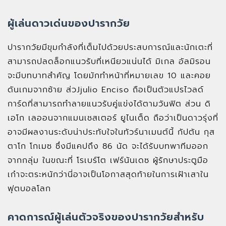
ผู้เล่นดาวเด่นของปารากวัย
ปารากวัยมีขุมกำลังที่เต็มไปด้วยประสบการณ์และนักเตะที่
สามารถปลดล็อกแนวรับที่เหนียวแน่นได้ มิเกล อัลมิรอน
จะมีบทบาทสำคัญ โดยมักทำหน้าที่หมายเลข 10 และคอย
ดันเกมจากซ้าย ส่วJjulio Enciso ถือเป็นตัวแปรไวลด์
การ์ดที่สามารถทำลายแนวรับคู่แข่งได้ตามวันฟิต ส่วน ดิ
เอโก เลออนจากแมนเชสเตอร์ ยูไนเต็ด ถือว่าเป็นดาวรุ่งที่
อาจมีผลงานระดับน่าประทับใจในทัวร์นาเมนต์นี้ กัปตัน กุส
ตาโก โกเมซ ซึ่งมีแคปถึง 86 นัด จะได้รับบทพาทีมออก
จากกลุ่ม ในขณะที่ โรเบร์โต เฟร์นันเดซ ผู้รักษาประตูมือ
เก๋าจะตระหนักว่านี่อาจเป็นโอกาสสุดท้ายในการเฝ้าเสาใน
ฟุตบอลโลก
คาดการณ์ผู้เล่นตัวจริงของปารากวัยสำหรับ