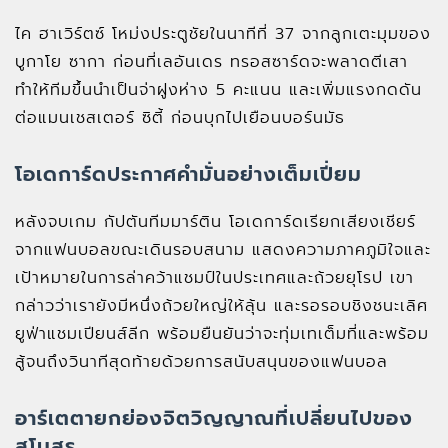
ไค ฮาเวิร์ตซ์ โหม่งประตูชัยในนาทีที่ 37 จากลูกเตะมุมของ
บูกาโย ซากา ก่อนที่เลอันเดร ทรอสซาร์ดจะพลาดตีเสา
ทำให้ทีมขึ้นนำเป็นจ่าฝูงห่าง 5 คะแนน และเพิ่มแรงกดดัน
ต่อแมนเชสเตอร์ ซิตี้ ก่อนบุกไปเยือนบอร์นมัธ
โอเดการ์ดประกาศคำมั่นอย่างเต็มเปี่ยม
หลังจบเกม กัปตันทีมมาร์ติน โอเดการ์ดเรียกเสียงเชียร์
จากแฟนบอลขณะเดินรอบสนาม แสดงความภาคภูมิใจและ
เป้าหมายในการล่าคว้าแชมป์ในประเทศและถ้วยยุโรป เขา
กล่าวว่าเรายังมีหนึ่งถ้วยใหญ่ให้ลุ้น และรอรอบชิงชนะเลิศ
ยูฟ่าแชมเปียนส์ลีก พร้อมยืนยันว่าจะทุ่มเทเต็มที่และพร้อม
สู้จนถึงวินาทีสุดท้ายด้วยการสนับสนุนของแฟนบอล
อาร์เตตายกย่องจิตวิญญาณที่เปลี่ยนไปของ
สโมสร