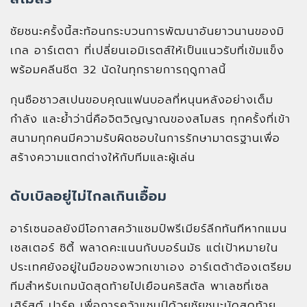
ชัยชนะครั้งนี้สะท้อนกระบวนการพัฒนาอันยาวนานของมิ
เกล อาร์เตตา ที่เปลี่ยนเอมิเรตส์ให้เป็นแนวรับที่เข้มแข็ง
พร้อมคลีนชีต 32 นัดในทุกรายการฤดูกาลนี้
กุนซือชาวสเปนขอบคุณแฟนบอลที่หนุนหลังอย่างเต็ม
กำลัง และย้ำว่านี่คือจิตวิญญาณของสโมสร ทุกครั้งที่เข้า
สนามทุกคนมีความรับผิดชอบในการรักษามาตรฐานเพื่อ
สร้างความแตกต่างให้กับทีมและผู้เล่น
ดับเบิลอยู่ไม่ไกลเกินเอื้อม
อาร์เซนอลยังมีโอกาสคว้าแชมป์พรีเมียร์ลีกทันทีหากแมน
เชสเตอร์ ซิตี้ พลาดคะแนนกับบอร์นมัธ แต่เป้าหมายใน
ประเทศยังอยู่ในมือของพวกเขาเอง อาร์เตต้าต้องเตรียม
ทีมสำหรับเกมนัดสุดท้ายไปเยือนคริสตัล พาเลซที่เซล
เฮิร์สต์ ปาร์ค เพื่อการคว้าแชมป์ด้วยชัยชนะนัดสุดท้าย