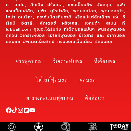
กา สเปน, ลีกเอิง ฝรั่งเศส, แชมเปี้ยนชิพ อังกฤษ, ยูฟ่า
แชมเปี้ยนส์ลีก, ยูฟ่า ยูโรปาลีก, ฟุตบอลโลก, ฟุตบอลยูโร,
โกปา อเมริกา, กระชับมิตรทีมชาติ หรือแม้แต่ลีกเล็กๆ เช่น ซี
เรียบี อิตาลี, ลีกเดอซ์ ฝรั่งเศส, เซกุนด้า สเปน ที่
lukball.com คุณจะได้รับทั้ง ทีเด็ดบอลแม่นๆ ฟันธงฟุตบอล
ทุกวัน วิเคราะห์บอล ไฮไลท์ฟุตบอล ข่าวสาร และ ราคาบอล
ผลบอล อัพเดตเรียลไทม์ ครบจบในเว็บเดียว รักบบอล
ข่าวฟุตบอล
วิเคราะห์บอล
ทีเด็ดบอล
ไฮไลท์ฟุตบอล
ผลบอล
ตารางคะแนนฟุตบอล
ติดต่อเรา