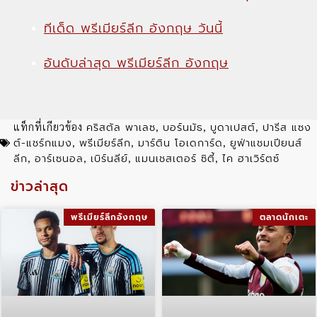
ทีเด็ด พรีเมียร์ลีก อังกฤษ วันนี้
อันดับล่าสุด พรีเมียร์ลีก อังกฤษ
คริสตัล พาเลซ
บอร์นมัธ
บูดาเปสต์
ปารีส แซง
แท็กที่เกียวข้อง
,
,
,
ต์-แชร์กแมง
พรีเมียร์ลีก
มาร์ติน โอเดการ์ด
ยูฟ่าแชมเปียนส์
,
,
,
ลีก
อาร์เซนอล
เบิร์นลีย์
แมนเชสเตอร์ ซิตี้
ไค ฮาเวิร์ตซ์
,
,
,
,
ข่าวล่าสุด
พรีเมียร์ลีกอังกฤษ
ตลาดนักเตะ