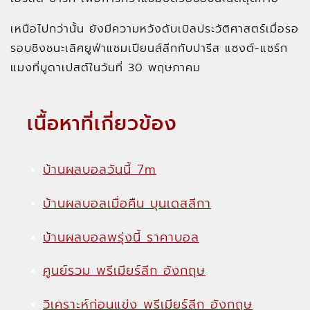
เหนือไปกว่านั้น ยังมีความหวังดับเบิลประวัติศาสตร์เมื่อรอ
รอบชิงชนะเลิศยูฟ่าแชมเปียนส์ลีกกับปารีส แซงต์-แชร์ก
แมงที่บูดาเปสต์ในวันที่ 30 พฤษภาคม
เนื้อหาที่เกี่ยวข้อง
บ้านผลบอลวันนี้ 7m
บ้านผลบอลเมื่อคืน บุนเดสลีกา
บ้านผลบอลพรุ่งนี้ ราคาบอล
ศูนย์รวม พรีเมียร์ลีก อังกฤษ
วิเคราะห์ก่อนแข่ง พรีเมียร์ลีก อังกฤษ