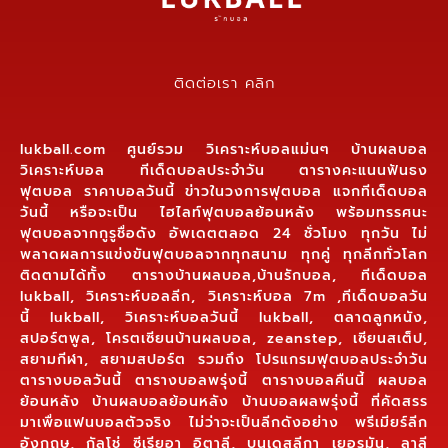
ติดต่อเรา คลิก
lukball.com ศูนย์รวม วิเคราะห์บอลแม่นๆ บ้านผลบอล
วิเคราะห์บอล ทีเด็ดบอลประจำวัน ตารางคะแนนฟันธง
ฟุตบอล ราคาบอลวันนี้ ข่าวในวงการฟุตบอล แจกทีเด็ดบอล
วันนี้ หรือจะเป็น ไฮไลท์ฟุตบอลย้อนหลัง พร้อมทรรศนะ
ฟุตบอลจากกูรูชื่อดัง อัพเดตตลอด 24 ชั่วโมง ทุกวัน ไม่
พลาดผลการแข่งขันฟุตบอลจากทุกสนาม ทุกคู่ ทุกลีกทั่วโลก
ติดตามได้ทั้ง ตารางบ้านผลบอล,บ้านรักบอล, ทีเด็ดบอล
lukball, วิเคราะห์บอลลีก, วิเคราะห์บอล 7m ,ทีเด็ดบอลวัน
นี้ lukball, วิเคราะห์บอลวันนี้ lukball, ตลาดลูกหนัง,
สปอร์ตพูล, โครตเซียนบ้านผลบอล, zeanstep, เซียนสเต็ป,
สยามกีฬา, สยามสปอร์ต รวมถึง โปรแกรมฟุตบอลประจำวัน
ตารางบอลวันนี้ ตารางบอลพรุ่งนี้ ตารางบอลคืนนี้ ผลบอล
ย้อนหลัง บ้านผลบอลย้อนหลัง บ้านบอลผลพรุ่งนี้ ที่คัดสรร
มาเพื่อแฟนบอลตัวจริง ไม่ว่าจะเป็นลีกดังอย่าง พรีเมียร์ลีก
อังกฤษ, กัลโช่ ซีเรียอา อิตาลี, บุนเดสลีกา เยอรมัน, ลาลี