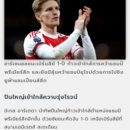
อาร์เซนอลชนะเบิร์นลีย์ 1-0 ก้าวเข้าใกล้การคว้าแชมป์
พรีเมียร์ลีก และยังมีลุ้นคว้าแชมป์ยุโรปด้วยการไปชิง
ยูฟ่าแชมเปียนส์ลีก
ปืนใหญ่เข้าใกล้ความรุ่งโรจน์
มิเกล อาร์เตตา นำทัพปืนใหญ่ก้าวเข้าใกล้ตำแหน่งแชมป์
พรีเมียร์ลีกอีกขั้น ด้วยชัยชนะหืดจับ 1-0 เหนือเบิร์นลีย์ที่
สนามเอมิเรตส์ สเตเดียม