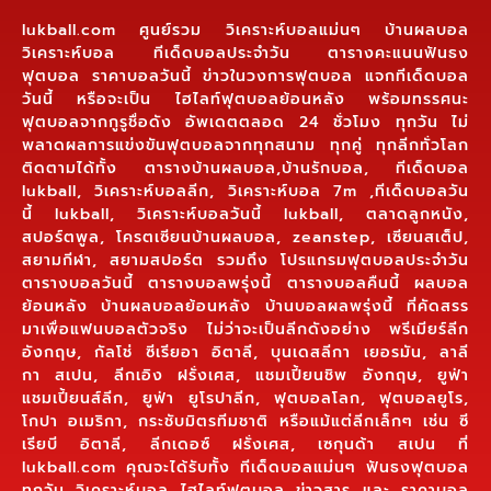
lukball.com ศูนย์รวม วิเคราะห์บอลแม่นๆ บ้านผลบอล
วิเคราะห์บอล ทีเด็ดบอลประจำวัน ตารางคะแนนฟันธง
ฟุตบอล ราคาบอลวันนี้ ข่าวในวงการฟุตบอล แจกทีเด็ดบอล
วันนี้ หรือจะเป็น ไฮไลท์ฟุตบอลย้อนหลัง พร้อมทรรศนะ
ฟุตบอลจากกูรูชื่อดัง อัพเดตตลอด 24 ชั่วโมง ทุกวัน ไม่
พลาดผลการแข่งขันฟุตบอลจากทุกสนาม ทุกคู่ ทุกลีกทั่วโลก
ติดตามได้ทั้ง ตารางบ้านผลบอล,บ้านรักบอล, ทีเด็ดบอล
lukball, วิเคราะห์บอลลีก, วิเคราะห์บอล 7m ,ทีเด็ดบอลวัน
นี้ lukball, วิเคราะห์บอลวันนี้ lukball, ตลาดลูกหนัง,
สปอร์ตพูล, โครตเซียนบ้านผลบอล, zeanstep, เซียนสเต็ป,
สยามกีฬา, สยามสปอร์ต รวมถึง โปรแกรมฟุตบอลประจำวัน
ตารางบอลวันนี้ ตารางบอลพรุ่งนี้ ตารางบอลคืนนี้ ผลบอล
ย้อนหลัง บ้านผลบอลย้อนหลัง บ้านบอลผลพรุ่งนี้ ที่คัดสรร
มาเพื่อแฟนบอลตัวจริง ไม่ว่าจะเป็นลีกดังอย่าง พรีเมียร์ลีก
อังกฤษ, กัลโช่ ซีเรียอา อิตาลี, บุนเดสลีกา เยอรมัน, ลาลี
กา สเปน, ลีกเอิง ฝรั่งเศส, แชมเปี้ยนชิพ อังกฤษ, ยูฟ่า
แชมเปี้ยนส์ลีก, ยูฟ่า ยูโรปาลีก, ฟุตบอลโลก, ฟุตบอลยูโร,
โกปา อเมริกา, กระชับมิตรทีมชาติ หรือแม้แต่ลีกเล็กๆ เช่น ซี
เรียบี อิตาลี, ลีกเดอซ์ ฝรั่งเศส, เซกุนด้า สเปน ที่
lukball.com คุณจะได้รับทั้ง ทีเด็ดบอลแม่นๆ ฟันธงฟุตบอล
ทุกวัน วิเคราะห์บอล ไฮไลท์ฟุตบอล ข่าวสาร และ ราคาบอล