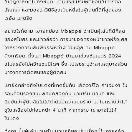
ในฤดูกาลถัดไปทั้งหมด แต่เปเรซไม่รับผิดชอบในการต่อ
สัญญา และมองว่าวินิซิอุสเป็นหนึ่งในผู้เล่นที่ดีที่สุดของ
เรอัล มาดริด
อย่างไรก็ตาม เขายกย่อง Mbappé ว่าเป็นผู้เล่นที่ดีที่สุด
ของสโมสร และข่าวลือว่า การมาของกองหน้าชาวฝรั่งเศส
ได้สร้างความสัมพันธ์ระหว่าง วินิซิอุส กับ Mbappé
ตึงเครียด ตั้งแต่ Mbappé ย้ายมาช่วงซัมเมอร์ 2024
สโมสรยังไม่คว้าแชมป์ใดๆ ซึ่ง เปเรซระบุว่าสาเหตุบางส่วน
มาจากการตัดสินของผู้ตัดสิน
เขายังกล่าวถึงใบแดงที่เกิดขึ้นกับ เอ็ดวาร์โด คาเวมิงา ใน
รอบก่อนรองชนะเลิศนัดสองกับ บาเยิร์น มิวนิค และ
ยืนยันว่าผู้ตัดสินไม่ได้ทำด้วยความมุ่งร้าย แต่ไม่ทราบว่าได้
ชูใบเหลืองไปก่อนหน้า 4 นาที หากทราบ เขาอาจไม่ให้
ใบแดง
ถึงกระนั้นผู้เล่นบาเยิร์น มิวนิคก็ยอมรับเรื่องนี้ในภายหลัง