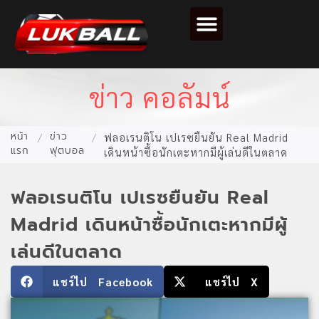
ตารางคะแนนฟุตบอล
ข่าว คอลัมน์
หน้า
ข่าว
/
/
ฟลอเรนติโน เปเรซยืนยัน Real Madrid
แรก
ฟุตบอล
เดินหน้าซื้อนักเตะหากมีผู้เล่นดีในตลาด
ฟลอเรนติโน เปเรซยืนยัน Real
Madrid เดินหน้าซื้อนักเตะหากมีผู้
เล่นดีในตลาด
แชร์ไป Facebook
แชร์ไป X