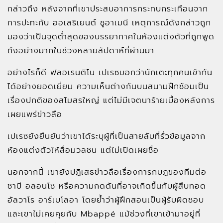
กล่าวถึง หลังจากที่เขาประสบอาการกระทบกระเทือนจาก
การปะทะกับ ออเลริเยนต์ ชูอาเมนี เหตุการณ์ดังกล่าวถูก
มองว่าเป็นจุดต่ำสุดของบรรยากาศในห้องแต่งตัวที่ถูกพูด
ถึงอย่างมากในช่วงหลายสัปดาห์ที่ผ่านมา
อย่างไรก็ดี ฟลอเรนติโน เปเรซบอกว่านักเตะทุกคนเข้ากัน
ได้อย่างยอดเยี่ยม ความเห็นต่างกันบนสนามฝึกซ้อมเป็น
เรื่องปกติของสโมสรใหญ่ แต่ไม่มีเจตนาร้ายเบื้องหลังการ
เผยแพร่ข่าวลือ
เปเรซยังยืนยันว่าเขาได้ระบุผู้ที่เป็นสายลับที่รั่วข้อมูลจาก
ห้องแต่งตัวให้สื่อมวลชน แต่ไม่เปิดเผยชื่อ
นอกจากนี้ เขายังปฏิเสธข่าวลือเรื่องการกบฏของทีมต่อ
ชาบี อลอนโซ หรือความกดดันที่อาจเกิดขึ้นกับผู้สืบทอด
อัลวาโร อาร์เบโลอา โดยย้ำว่าผู้ฝึกสอนเป็นผู้รับผิดชอบ
และเขาไม่เคยคุยกับ Mbappé แม้ช่วงที่เขาเข้ามาอยู่ที่