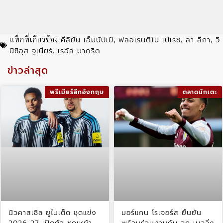
คีลิยัน เอ็มบัปเป้
ฟลอเรนติโน เปเรซ
ลา ลีกา
วิ
แท็กที่เกียวข้อง
,
,
,
นิซิอุส จูเนียร์
เรอัล มาดริด
,
ข่าวล่าสุด
พรีเมียร์ลีกอังกฤษ
ตลาดนักเตะ
นิวคาสเซิล ยูไนเต็ด ชุดแข่ง
มอร์แกน โรเจอร์ส ยืนยัน