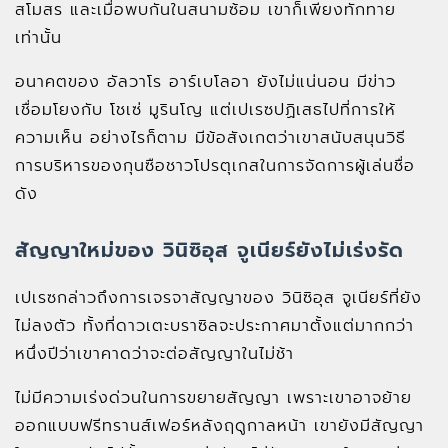
สโมสร และเมื่อพบกันในสนามซ้อม เขาก็เพียงทักทาย
เท่านั้น
อนาคตของ อัลวาโร อาร์เบโลอา ยังไม่แน่นอน มีข่าว
เชื่อมโยงกับ โชเซ่ มูรินโญ แต่เปเรซปฏิเสธไปที่การให้
ความเห็น อย่างไรก็ตาม มีข้อสังเกตว่าเขาสนับสนุนวิธี
การบริหารของกุนซือชาวโปรตุเกสในการจัดการผู้เล่นชื่อ
ดัง
สัญญาใหม่ของ วินิซิอุส จูเนียร์ยังไม่เร่งรัด
เปเรซกล่าวถึงการเจรจาสัญญาของ วินิซิอุส จูเนียร์ที่ยัง
ไม่ลงตัว ทั้งที่ดาวเตะบราซิลจะประกาศมาตั้งแต่มากกว่า
หนึ่งปีว่าเขาคาดว่าจะต่อสัญญาในไม่ช้า
ไม่มีความเร่งด่วนในการขยายสัญญา เพราะเขาอาจย้าย
ออกแบบฟรีทรานส์เฟอร์หลังฤดูกาลหน้า เขายังมีสัญญา