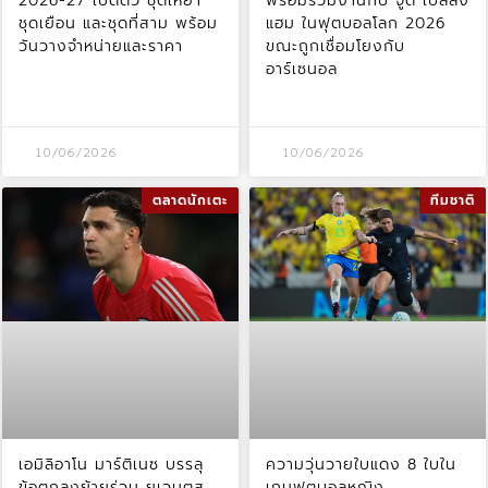
2026-27 เปิดตัว ชุดเหย้า
พร้อมร่วมงานกับ จูด เบลลิ่ง
ชุดเยือน และชุดที่สาม พร้อม
แฮม ในฟุตบอลโลก 2026
วันวางจำหน่ายและราคา
ขณะถูกเชื่อมโยงกับ
อาร์เซนอล
10/06/2026
10/06/2026
ตลาดนักเตะ
ทีมชาติ
เอมิลิอาโน มาร์ติเนซ บรรลุ
ความวุ่นวายใบแดง 8 ใบใน
ข้อตกลงย้ายร่วม ยูเวนตุส
เกมฟุตบอลหญิง