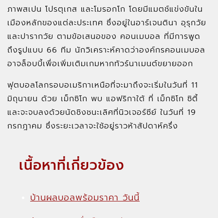
ภาพสเปน โปรตุเกส และโมรอกโก โดยมีแมตช์แข่งขันใน
เมืองหลักของแต่ละประเทศ ซึ่งอยู่ในอาร์เจนตินา อุรุกวัย
และปารากวัย ตามข้อเสนอของ คอนเมบอล ที่มีการพูด
ถึงรูปแบบ 66 ทีม นักวิเคราะห์คาดว่าองค์กรคอนเมบอล
อาจล็อบบี้เพื่อเพิ่มเติมเกมหากทัวร์นาเมนต์ขยายออก
ฟุตบอลโลกรอบอเมริกาเหนือที่จะมาถึงจะเริ่มในวันที่ 11
มิถุนายน ด้วย เม็กซิโก พบ แอฟริกาใต้ ที่ เม็กซิโก ซิตี้
และจะจบลงด้วยนัดชิงชนะเลิศที่นิวเจอร์ซีย์ ในวันที่ 19
กรกฎาคม ซึ่งระยะเวลาจะใช้อยู่ราวห้าสัปดาห์ครึ่ง
เนื้อหาที่เกี่ยวข้อง
บ้านผลบอลพร้อมราคา วันนี้