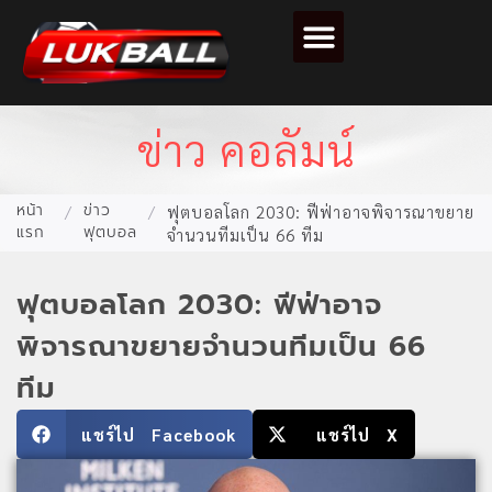
ตารางคะแนนฟุตบอล
ข่าว คอลัมน์
หน้า
ข่าว
/
/
ฟุตบอลโลก 2030: ฟีฟ่าอาจพิจารณาขยาย
แรก
ฟุตบอล
จำนวนทีมเป็น 66 ทีม
ฟุตบอลโลก 2030: ฟีฟ่าอาจ
พิจารณาขยายจำนวนทีมเป็น 66
ทีม
แชร์ไป Facebook
แชร์ไป X