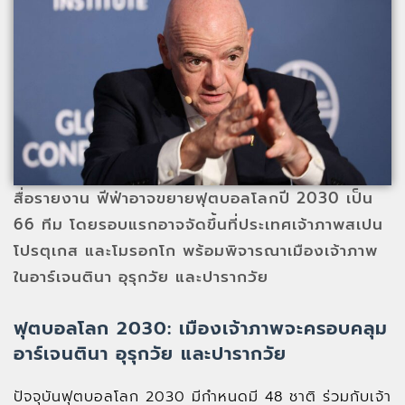
สื่อรายงาน ฟีฟ่าอาจขยายฟุตบอลโลกปี 2030 เป็น
66 ทีม โดยรอบแรกอาจจัดขึ้นที่ประเทศเจ้าภาพสเปน
โปรตุเกส และโมรอกโก พร้อมพิจารณาเมืองเจ้าภาพ
ในอาร์เจนตินา อุรุกวัย และปารากวัย
ฟุตบอลโลก 2030: เมืองเจ้าภาพจะครอบคลุม
อาร์เจนตินา อุรุกวัย และปารากวัย
ปัจจุบันฟุตบอลโลก 2030 มีกำหนดมี 48 ชาติ ร่วมกับเจ้า