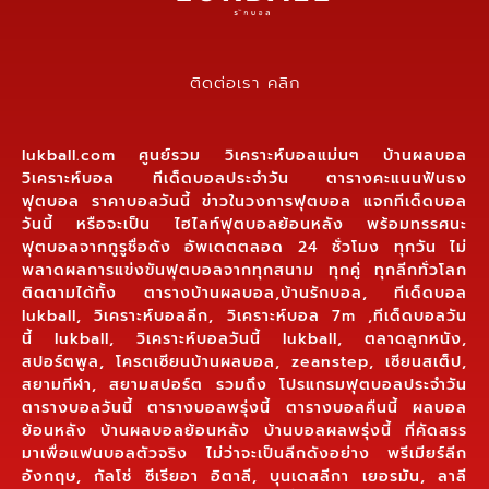
ติดต่อเรา คลิก
lukball.com ศูนย์รวม วิเคราะห์บอลแม่นๆ บ้านผลบอล
วิเคราะห์บอล ทีเด็ดบอลประจำวัน ตารางคะแนนฟันธง
ฟุตบอล ราคาบอลวันนี้ ข่าวในวงการฟุตบอล แจกทีเด็ดบอล
วันนี้ หรือจะเป็น ไฮไลท์ฟุตบอลย้อนหลัง พร้อมทรรศนะ
ฟุตบอลจากกูรูชื่อดัง อัพเดตตลอด 24 ชั่วโมง ทุกวัน ไม่
พลาดผลการแข่งขันฟุตบอลจากทุกสนาม ทุกคู่ ทุกลีกทั่วโลก
ติดตามได้ทั้ง ตารางบ้านผลบอล,บ้านรักบอล, ทีเด็ดบอล
lukball, วิเคราะห์บอลลีก, วิเคราะห์บอล 7m ,ทีเด็ดบอลวัน
นี้ lukball, วิเคราะห์บอลวันนี้ lukball, ตลาดลูกหนัง,
สปอร์ตพูล, โครตเซียนบ้านผลบอล, zeanstep, เซียนสเต็ป,
สยามกีฬา, สยามสปอร์ต รวมถึง โปรแกรมฟุตบอลประจำวัน
ตารางบอลวันนี้ ตารางบอลพรุ่งนี้ ตารางบอลคืนนี้ ผลบอล
ย้อนหลัง บ้านผลบอลย้อนหลัง บ้านบอลผลพรุ่งนี้ ที่คัดสรร
มาเพื่อแฟนบอลตัวจริง ไม่ว่าจะเป็นลีกดังอย่าง พรีเมียร์ลีก
อังกฤษ, กัลโช่ ซีเรียอา อิตาลี, บุนเดสลีกา เยอรมัน, ลาลี