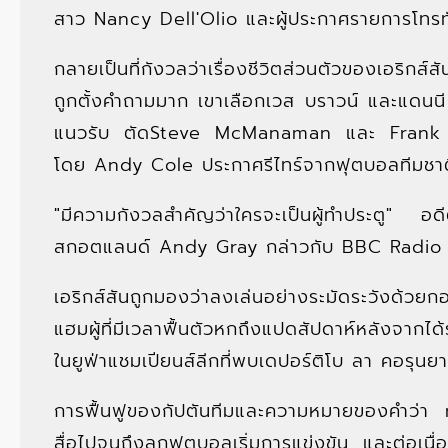
สาว Nancy Dell'Olio และผู้ประกาศรายการโทรท
กลายเป็นที่กังวลว่าเรื่องชีวิตส่วนตัวของเอริกส
ถูกตั้งคำถามมาก เขาเลือกเวส บราวน์ และแดนนี
แนวรับ ตัดSteve McManaman และ Frank 
โดย Andy Cole ประกาศรีไทร์จากฟุตบอลทีมชาต
"มีความกังวลสำคัญว่าใครจะเป็นผู้ทำประตู"
สกอตแลนด์ Andy Gray กล่าวกับ BBC Radio 
เอริกส์สันถูกมองว่าลงเล่นอย่างระมัดระวังด้วย
แฮมผู้ที่มีเวลาฟื้นตัวหกถึงแปดสัปดาห์หลังจาก
ในยูฟ่าแชมเปียนส์ลีกที่พบเดปอร์ติโบ ลา คอรุน
การฟื้นฟูของกัปตันทีมและความหมายของคำว่า
สื่อไปจนถึงลูกฟุตบอลเริ่มการแข่งขัน และต่อเนื่