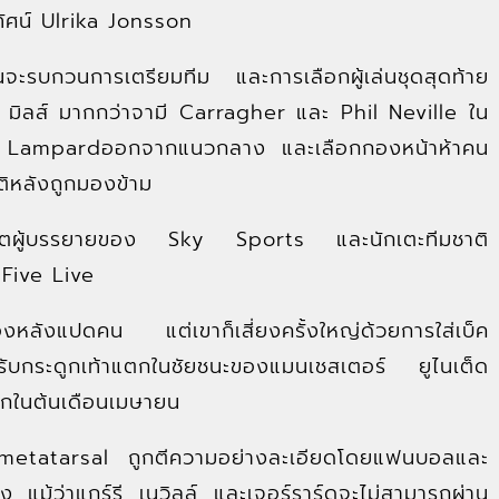
ัศน์ Ulrika Jonsson
์สันจะรบกวนการเตรียมทีม และการเลือกผู้เล่นชุดสุดท้าย
 มิลส์ มากกว่าจามี Carragher และ Phil Neville ใน
Lampardออกจากแนวกลาง และเลือกกองหน้าห้าคน
ิหลังถูกมองข้าม
 อดีตผู้บรรยายของ Sky Sports และนักเตะทีมชาติ
Five Live
กองหลังแปดคน แต่เขาก็เสี่ยงครั้งใหญ่ด้วยการใส่เบ็ค
ได้รับกระดูกเท้าแตกในชัยชนะของแมนเชสเตอร์ ยูไนเต็ด
ยากในต้นเดือนเมษายน
 metatarsal ถูกตีความอย่างละเอียดโดยแฟนบอลและ
อง แม้ว่าแกร์รี เนวิลล์ และเจอร์ราร์ดจะไม่สามารถผ่าน