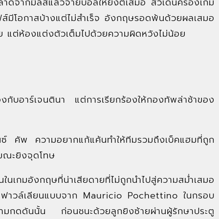
าดจากมิลส์แล้วจ่ายบอลให้ยิงตีเสมอ สวีเดนครองเกม
รีฟส์มีโอกาสบ้างแต่ไม่สำเร็จ อังกฤษรอดพ้นด้วยผลเสมอ
ัย แต่ห้องแต่งตัวเต็มไปด้วยความผิดหวังไม่น้อย
องกับอาร์เจนตินา แต่การเรียกร้องให้กองทัพล่าช้าของ
นซ์ คัพ ความอยากแก้แค้นทำให้ทีมรวมถึงเบ็คแฮมที่ถูก
2 ขณะยิงจุดโทษ
ในเกมอังกฤษที่น่าเสียดายที่ไม่ถูกนำไปสู่ความสม่ำเสมอ
ว่นทำฟาวล์เลียนแบบจาก Mauricio Pochettino ในกรอบ
ดดันนั้น ก่อนชนะด้วยลูกยิงซ้ายผ่านผู้รักษาประตู