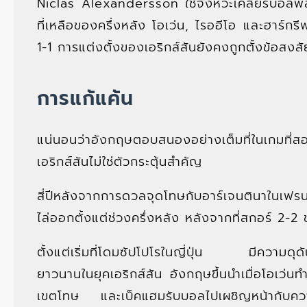
Niclas Alexandersson ใช้จังหวะเคลียร์บอลพล
ที่เหลือของครึ่งหลัง โอเว่น, ไรออีโอ และฮาร์ก
1-1 การแต่งตั้งของเอริกส์สันยังคงถูกตั้งข้อสงส
การแก้แค้น
แน่นอนว่าอังกฤษตอบสนองอย่างเต็มที่ในเกมที่ส
เอริกส์สันไม่ใช่ตัวกระตุ้นสำคัญ
สี่ปีหลังจากการดวลจุดโทษกับอาร์เจนตินาในเฟร
ไล่ออกตั้งแต่ช่วงครึ่งหลัง หลังจากที่สกอร์ 2-
ตั้งแต่เริ่มที่โดมซัปโปโรในญี่ปุ่น มีความดุดัน
ยาวนานในยุคเอริกส์สัน อังกฤษขึ้นนำเมื่อโอเ
เขตโทษ และเบ็คแฮมรับบอลไปเผชิญหน้ากับความก