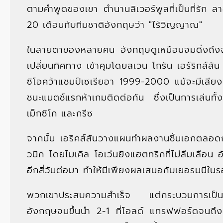
ตามคำพูดของเขา ตำนานลิเวอร์พูลที่เป็นที่รัก
20 เดือนกับทีมชาติอังกฤษว่า "ไร้วิญญาณ"
ในสายตาของหลายคน อังกฤษดูเหมือนจมดิ่งถึงจุดต
เปลี่ยนทิศทาง เข้าคุมโดยสเวน โกรัน เอร์ริกส์สัน 
ซิโอคว้าแชมป์เซเรียอา 1999-2000 แม้จะมีเสี
ชนะแมตช์แรกห้าเกมติดต่อกัน ซึ่งเป็นการเล่นท
เม็กซิโก และกรีซ
จากนั้น เอริคส์สันวางแผนทำผลงานชิ้นเอกตลอดกาล
วนิก โดยไมเคิล โอเว่นยิงแฮตทริกที่ไม่ลืมเลือน
อีกสี่วันต่อมา ทำให้มีเพียงผลเสมอกับเยอรมนีใน
พวกเขาประสบความสำเร็จ แต่กระบวนการเป็นไปอ
อังกฤษจนขึ้นนำ 2-1 ที่โอลด์ แทรฟฟอร์ดจนถึงน