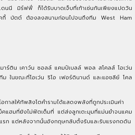
ี มิร์ฟฟี่ ก็ได้รับบาดเจ็บที่เท้าเช่นกันเพียงแปดวัน
นิคกี้ บัตต์ ต้องลงสนามก่อนไปจนถึงทีม West Ham
น มาร์ติน เคาว์น ซอลล์ แคมป์เบลล์ พอล สโคลส์ โอเว่น
นทีม ในขณะที่โอเว่น ริโอ เฟอร์ดินานด์ และแอชลีย์ โคล
ีโอกาสให้ทัพสิงโตคำรามได้แสดงพลังที่ถูกประเมินค่า
คแฮมที่ยังไม่ฟิตเต็มที่ แต่ส่งลูกเตะมุมที่แม่นยำจนแคม
ีแรก แต่หลังจากนั้นอังกฤษกลับตั้งรับและรับแรงกดดัน