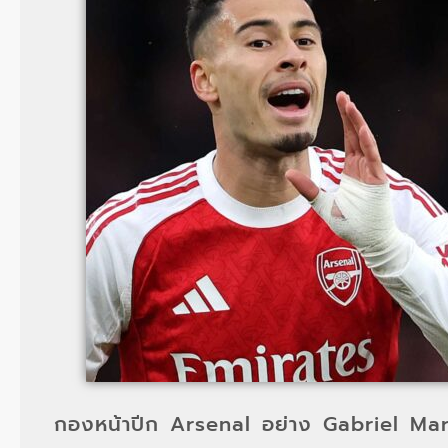
กองหน้าปีก Arsenal อย่าง Gabriel Ma