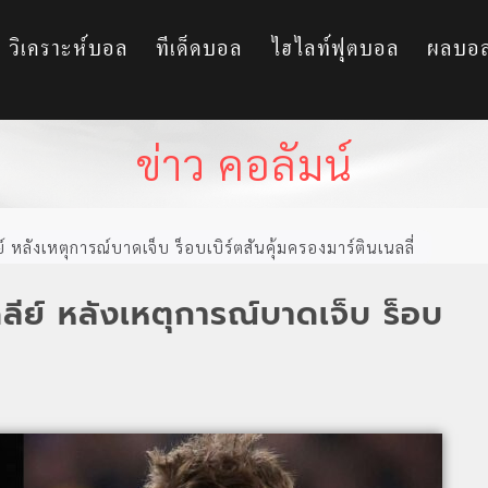
วิเคราะห์บอล
ทีเด็ดบอล
ไฮไลท์ฟุตบอล
ผลบอ
ข่าว คอลัมน์
 หลังเหตุการณ์บาดเจ็บ ร็อบเบิร์ตสันคุ้มครองมาร์ตินเนลลี่
ลีย์ หลังเหตุการณ์บาดเจ็บ ร็อบ