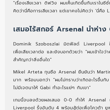
"เรื่องเสียเวลา ดิฟวิง ผมเห็นเกิดขึ้นกับเราในซีซ
คิดว่านี่คือการเสียเวลา แต่เขาคงไม่คิดว่า 'นี่คื
เสมอไร้สกอร์ Arsenal นำห่าง
Dominik Szoboszlai มิดฟิลด์ Liverpool ให
เพื่อเสียเวลาต่อ และยังบอกด้วยว่า "ผมเข้าใจว
สำคัญกว่าสิ่งอื่นใด"
Mikel Arteta กุนซือ Arsenal ยืนยันว่า Martine
มาก พร้อมบอกว่า "ผมไม่ทราบว่าเกิดอะไรขึ้นกั
ไม่มีเจตนาให้ Gabi ทำอะไรแย่ๆ กับเขา"
เกมนี้จบลงด้วยผลเสมอ 0-0 ทำให้ Arsenal ยัง
Liverpool รั้งอันดับ 4 พร้อมสู้ต่อเพื่อโควต้า ยูฟ