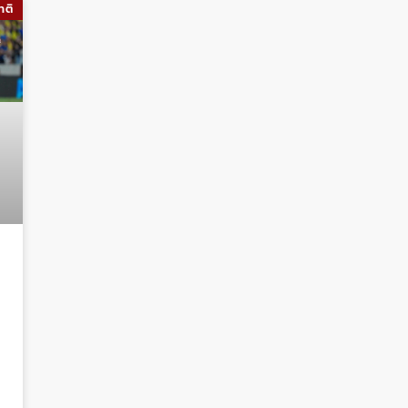
าติ
ง
า