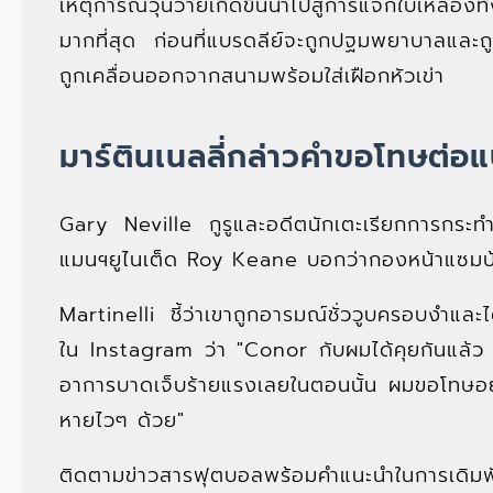
เหตุการณ์วุ่นวายเกิดขึ้นนำไปสู่การแจกใบเหลื
มากที่สุด ก่อนที่แบรดลีย์จะถูกปฐมพยาบาลและถูก
ถูกเคลื่อนออกจากสนามพร้อมใส่เฝือกหัวเข่า
มาร์ตินเนลลี่กล่าวคำขอโทษต่อแ
Gary Neville กูรูและอดีตนักเตะเรียกการกระทำ
แมนฯยูไนเต็ด Roy Keane บอกว่ากองหน้าแซมบ้
Martinelli ชี้ว่าเขาถูกอารมณ์ชั่ววูบครอบงำแล
ใน Instagram ว่า "Conor กับผมได้คุยกันแล้ว แ
อาการบาดเจ็บร้ายแรงเลยในตอนนั้น ผมขอโทษอย่
หายไวๆ ด้วย"
ติดตามข่าวสารฟุตบอลพร้อมคำแนะนำในการเดิมพัน