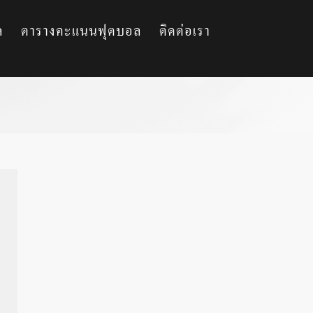
ล
ตารางคะแนนฟุตบอล
ติดต่อเรา