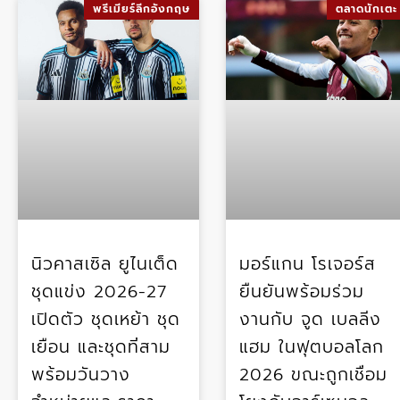
พรีเมียร์ลีกอังกฤษ
ตลาดนักเตะ
นิวคาสเซิล ยูไนเต็ด
มอร์แกน โรเจอร์ส
ชุดแข่ง 2026-27
ยืนยันพร้อมร่วม
เปิดตัว ชุดเหย้า ชุด
งานกับ จูด เบลลิ่ง
เยือน และชุดที่สาม
แฮม ในฟุตบอลโลก
พร้อมวันวาง
2026 ขณะถูกเชื่อม