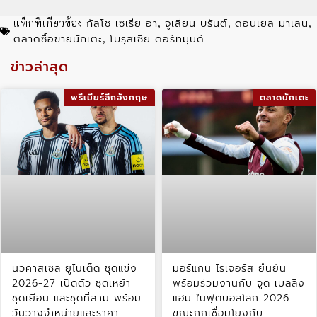
กัลโช เซเรีย อา
จูเลียน บรันต์
ดอนเยล มาเลน
แท็กที่เกียวข้อง
,
,
,
ตลาดซื้อขายนักเตะ
โบรุสเซีย ดอร์ทมุนด์
,
ข่าวล่าสุด
พรีเมียร์ลีกอังกฤษ
ตลาดนักเตะ
นิวคาสเซิล ยูไนเต็ด ชุดแข่ง
มอร์แกน โรเจอร์ส ยืนยัน
2026-27 เปิดตัว ชุดเหย้า
พร้อมร่วมงานกับ จูด เบลลิ่ง
ชุดเยือน และชุดที่สาม พร้อม
แฮม ในฟุตบอลโลก 2026
วันวางจำหน่ายและราคา
ขณะถูกเชื่อมโยงกับ