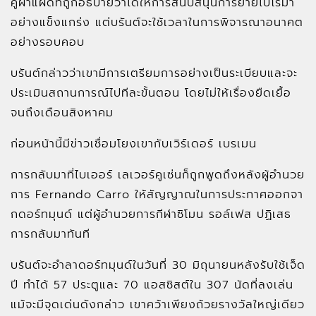
คู่ฝาแฝดที่ถูกอธิบายว่าได้ให้การสนับสนุนการย้ายไปโรมา
อย่างแข็งแกร่ง แต่บรันต์จะใช้เวลาในการพิจารณาอนาคต
อย่างรอบคอบ
บรันต์กล่าวว่าเขามีการเตรียมการอย่างเป็นระเบียบและจะ
ประเมินสถานการณ์ไปทีละขั้นตอน โดยไม่ให้เรื่องยืดเยื้อ
จนถึงเดือนสิงหาคม
ก่อนหน้านี้มีข่าวเชื่อมโยงเขากับเวิร์เดอร์ เบรเมน
การกลับมาที่ไบเออร์ เลเวอร์คูเซ่นก็ถูกพูดถึงหลังผู้อำนวย
การ Fernando Carro ให้สัญญาณในการประกาศออกจา
กดอร์ทมุนด์ แต่ผู้อำนวยการกีฬาซิโมน รอล์เฟส ปฏิเสธ
การกลับมาทันที
บรันต์จะอำลาดอร์ทมุนด์ในวันที่ 30 มิถุนายนหลังรับใช้เจ็ด
ปี ทำได้ 57 ประตูและ 70 แอสซิสต์ใน 307 นัดที่ลงเล่น
แม้จะมีจุดเด่นดังกล่าว เขาคว้าเพียงถ้วยรางวัลใหญ่เดียว