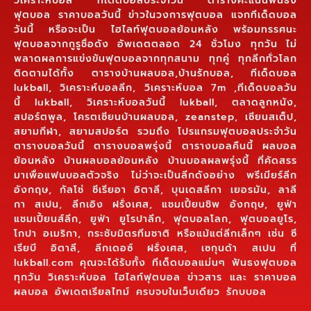
วิเคราะห์บอล ทีเด็ดบอลประจำวัน ตารางคะแนนฟันธง
ฟุตบอล ราคาบอลวันนี้ ข่าวในวงการฟุตบอล แจกทีเด็ดบอล
วันนี้ หรือจะเป็น ไฮไลท์ฟุตบอลย้อนหลัง พร้อมทรรศนะ
ฟุตบอลจากกูรูชื่อดัง อัพเดตตลอด 24 ชั่วโมง ทุกวัน ไม่
พลาดผลการแข่งขันฟุตบอลจากทุกสนาม ทุกคู่ ทุกลีกทั่วโลก
ติดตามได้ทั้ง ตารางบ้านผลบอล,บ้านรักบอล, ทีเด็ดบอล
lukball, วิเคราะห์บอลลีก, วิเคราะห์บอล 7m ,ทีเด็ดบอลวัน
นี้ lukball, วิเคราะห์บอลวันนี้ lukball, ตลาดลูกหนัง,
สปอร์ตพูล, โครตเซียนบ้านผลบอล, zeanstep, เซียนสเต็ป,
สยามกีฬา, สยามสปอร์ต รวมถึง โปรแกรมฟุตบอลประจำวัน
ตารางบอลวันนี้ ตารางบอลพรุ่งนี้ ตารางบอลคืนนี้ ผลบอล
ย้อนหลัง บ้านผลบอลย้อนหลัง บ้านบอลผลพรุ่งนี้ ที่คัดสรร
มาเพื่อแฟนบอลตัวจริง ไม่ว่าจะเป็นลีกดังอย่าง พรีเมียร์ลีก
อังกฤษ, กัลโช่ ซีเรียอา อิตาลี, บุนเดสลีกา เยอรมัน, ลาลี
กา สเปน, ลีกเอิง ฝรั่งเศส, แชมเปี้ยนชิพ อังกฤษ, ยูฟ่า
แชมเปี้ยนส์ลีก, ยูฟ่า ยูโรปาลีก, ฟุตบอลโลก, ฟุตบอลยูโร,
โกปา อเมริกา, กระชับมิตรทีมชาติ หรือแม้แต่ลีกเล็กๆ เช่น ซี
เรียบี อิตาลี, ลีกเดอซ์ ฝรั่งเศส, เซกุนด้า สเปน ที่
lukball.com คุณจะได้รับทั้ง ทีเด็ดบอลแม่นๆ ฟันธงฟุตบอล
ทุกวัน วิเคราะห์บอล ไฮไลท์ฟุตบอล ข่าวสาร และ ราคาบอล
ผลบอล อัพเดตเรียลไทม์ ครบจบในเว็บเดียว รักบบอล