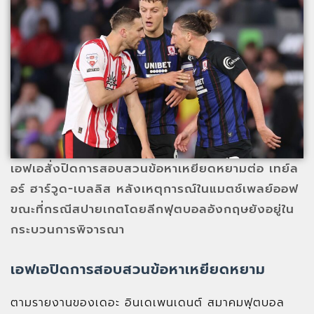
เอฟเอสั่งปิดการสอบสวนข้อหาเหยียดหยามต่อ เทย์ล
อร์ ฮาร์วูด-เบลลิส หลังเหตุการณ์ในแมตช์เพลย์ออฟ
ขณะที่กรณีสปายเกตโดยลีกฟุตบอลอังกฤษยังอยู่ใน
กระบวนการพิจารณา
เอฟเอปิดการสอบสวนข้อหาเหยียดหยาม
ตามรายงานของเดอะ อินเดเพนเดนต์ สมาคมฟุตบอล