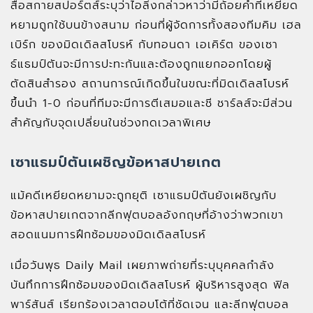
สื่อสกายสปอร์ตส์ระบุว่าไอลิ่งกล่าวหาว่ามีถ้อยคำที่เหยียด
หยามถูกใช้บนข้างสนาม ก่อนที่ผู้จัดการทั้งสองทีมคิม เฮล
เบิร์ก ของมิดเดิลสโบรห์ กับทอนดา เอเคิร์ต ของเซา
ธ์แธมป์ตันจะมีการปะทะกันและต้องถูกแยกออกโดยผู้
ตัดสินสำรอง สถานการณ์เกิดขึ้นในขณะที่มิดเดิลสโบรห์
ขึ้นนำ 1-0 ก่อนที่ทีมจะมีการตีเสมอและชี ชาร์ลส์จะมีส่วน
สำคัญกับจุดเปลี่ยนในช่วงทดเวลาพิเศษ
เซาแธมป์ตันเผชิญข้อหาสปายเกต
แม้คดีเหยียดหยามจะถูกยุติ เซาแธมป์ตันยังเผชิญกับ
ข้อหาสปายเกตจากลีกฟุตบอลอังกฤษที่อ้างว่าพวกเขา
สอดแนมการฝึกซ้อมของมิดเดิลสโบรห์
เมื่อวันพุธ Daily Mail เผยภาพถ่ายที่ระบุบุคคลกำลัง
บันทึกการฝึกซ้อมของมิดเดิลสโบรห์ ผู้บริหารสูงสุด ฟิล
พาร์สันส์ เรียกร้องเวลาตอบโต้ที่ชัดเจน และลีกฟุตบอล