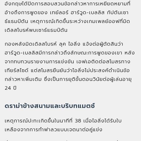
อังกฤษได้ปิดการสอบสวนข้อกล่าวหาการเหยียดหยามที่
อ้างถึงการพูดของ เทย์ลอร์ ฮาร์วูด-เบลลิส กัปตันเซา
ธ์แธมป์ตัน เหตุการณ์เกิดขึ้นระหว่างเกมเพลย์ออฟที่มิด
เดิลสโบรห์พบเซาธ์แธมป์ตัน
กองหลังมิดเดิลสโบรห์ ลุค ไอลิ่ง แจ้งต่อผู้ตัดสินว่า
ฮาร์วูด-เบลลิสมีการกล่าวถึงลักษณะการพูดของเขา หลัง
จากทบทวนรายงานการแข่งขัน เอฟเอติดต่อสโมสรทาง
เทียร์สไซด์ แต่สโมสรยืนยันว่าไอลิ่งไม่ประสงค์ดำเนินข้อ
กล่าวหาเพิ่มเติม ซึ่งเป็นการยุติขั้นตอนวินัยต่อผู้เล่นอายุ
24 ปี
ดราม่าข้างสนามและบริบทแมตช์
เหตุการณ์ปะทะเกิดขึ้นในนาทีที่ 38 เมื่อไอลิ่งได้รับใบ
เหลืองจากการทำฟาลวแบบเจตนาต่อคู่แข่ง