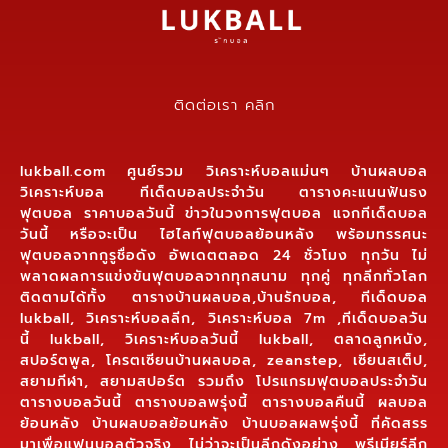
ติดต่อเรา คลิก
lukball.com ศูนย์รวม วิเคราะห์บอลแม่นๆ บ้านผลบอล
วิเคราะห์บอล ทีเด็ดบอลประจำวัน ตารางคะแนนฟันธง
ฟุตบอล ราคาบอลวันนี้ ข่าวในวงการฟุตบอล แจกทีเด็ดบอล
วันนี้ หรือจะเป็น ไฮไลท์ฟุตบอลย้อนหลัง พร้อมทรรศนะ
ฟุตบอลจากกูรูชื่อดัง อัพเดตตลอด 24 ชั่วโมง ทุกวัน ไม่
พลาดผลการแข่งขันฟุตบอลจากทุกสนาม ทุกคู่ ทุกลีกทั่วโลก
ติดตามได้ทั้ง ตารางบ้านผลบอล,บ้านรักบอล, ทีเด็ดบอล
lukball, วิเคราะห์บอลลีก, วิเคราะห์บอล 7m ,ทีเด็ดบอลวัน
นี้ lukball, วิเคราะห์บอลวันนี้ lukball, ตลาดลูกหนัง,
สปอร์ตพูล, โครตเซียนบ้านผลบอล, zeanstep, เซียนสเต็ป,
สยามกีฬา, สยามสปอร์ต รวมถึง โปรแกรมฟุตบอลประจำวัน
ตารางบอลวันนี้ ตารางบอลพรุ่งนี้ ตารางบอลคืนนี้ ผลบอล
ย้อนหลัง บ้านผลบอลย้อนหลัง บ้านบอลผลพรุ่งนี้ ที่คัดสรร
มาเพื่อแฟนบอลตัวจริง ไม่ว่าจะเป็นลีกดังอย่าง พรีเมียร์ลีก