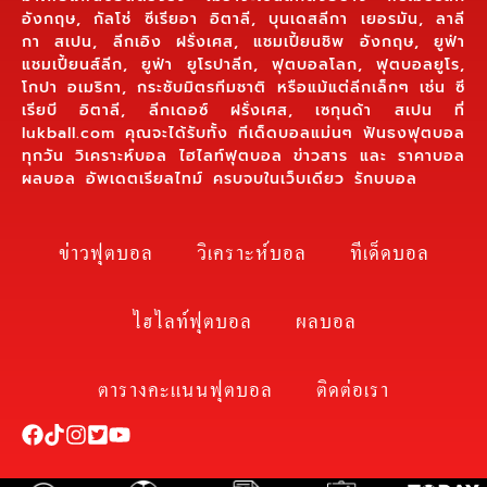
อังกฤษ, กัลโช่ ซีเรียอา อิตาลี, บุนเดสลีกา เยอรมัน, ลาลี
กา สเปน, ลีกเอิง ฝรั่งเศส, แชมเปี้ยนชิพ อังกฤษ, ยูฟ่า
แชมเปี้ยนส์ลีก, ยูฟ่า ยูโรปาลีก, ฟุตบอลโลก, ฟุตบอลยูโร,
โกปา อเมริกา, กระชับมิตรทีมชาติ หรือแม้แต่ลีกเล็กๆ เช่น ซี
เรียบี อิตาลี, ลีกเดอซ์ ฝรั่งเศส, เซกุนด้า สเปน ที่
lukball.com คุณจะได้รับทั้ง ทีเด็ดบอลแม่นๆ ฟันธงฟุตบอล
ทุกวัน วิเคราะห์บอล ไฮไลท์ฟุตบอล ข่าวสาร และ ราคาบอล
ผลบอล อัพเดตเรียลไทม์ ครบจบในเว็บเดียว รักบบอล
ข่าวฟุตบอล
วิเคราะห์บอล
ทีเด็ดบอล
ไฮไลท์ฟุตบอล
ผลบอล
ตารางคะแนนฟุตบอล
ติดต่อเรา