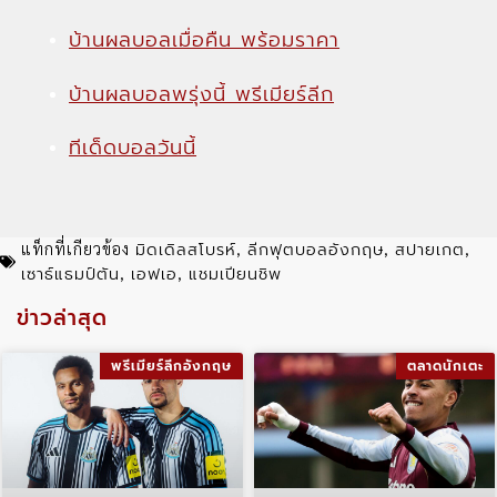
บ้านผลบอลเมื่อคืน พร้อมราคา
บ้านผลบอลพรุ่งนี้ พรีเมียร์ลีก
ทีเด็ดบอลวันนี้
มิดเดิลสโบรห์
ลีกฟุตบอลอังกฤษ
สปายเกต
แท็กที่เกียวข้อง
,
,
,
เซาธ์แธมป์ตัน
เอฟเอ
แชมเปียนชิพ
,
,
ข่าวล่าสุด
พรีเมียร์ลีกอังกฤษ
ตลาดนักเตะ