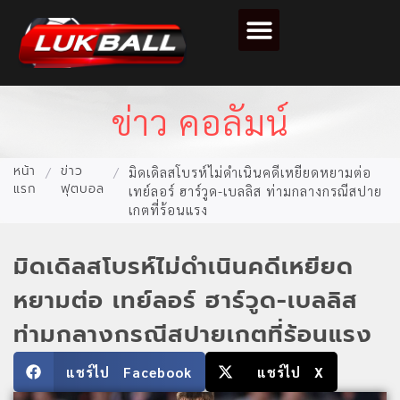
ตารางคะแนนฟุตบอล
ข่าว คอลัมน์
หน้า
ข่าว
/
/
มิดเดิลสโบรห์ไม่ดำเนินคดีเหยียดหยามต่อ
แรก
ฟุตบอล
เทย์ลอร์ ฮาร์วูด-เบลลิส ท่ามกลางกรณีสปาย
เกตที่ร้อนแรง
มิดเดิลสโบรห์ไม่ดำเนินคดีเหยียด
หยามต่อ เทย์ลอร์ ฮาร์วูด-เบลลิส
ท่ามกลางกรณีสปายเกตที่ร้อนแรง
แชร์ไป Facebook
แชร์ไป X