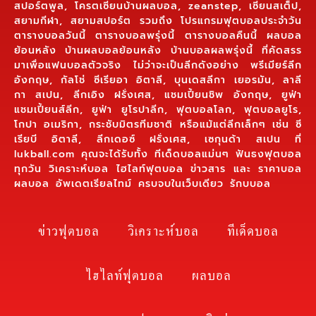
สปอร์ตพูล, โครตเซียนบ้านผลบอล, zeanstep, เซียนสเต็ป,
สยามกีฬา, สยามสปอร์ต รวมถึง โปรแกรมฟุตบอลประจำวัน
ตารางบอลวันนี้ ตารางบอลพรุ่งนี้ ตารางบอลคืนนี้ ผลบอล
ย้อนหลัง บ้านผลบอลย้อนหลัง บ้านบอลผลพรุ่งนี้ ที่คัดสรร
มาเพื่อแฟนบอลตัวจริง ไม่ว่าจะเป็นลีกดังอย่าง พรีเมียร์ลีก
อังกฤษ, กัลโช่ ซีเรียอา อิตาลี, บุนเดสลีกา เยอรมัน, ลาลี
กา สเปน, ลีกเอิง ฝรั่งเศส, แชมเปี้ยนชิพ อังกฤษ, ยูฟ่า
แชมเปี้ยนส์ลีก, ยูฟ่า ยูโรปาลีก, ฟุตบอลโลก, ฟุตบอลยูโร,
โกปา อเมริกา, กระชับมิตรทีมชาติ หรือแม้แต่ลีกเล็กๆ เช่น ซี
เรียบี อิตาลี, ลีกเดอซ์ ฝรั่งเศส, เซกุนด้า สเปน ที่
lukball.com คุณจะได้รับทั้ง ทีเด็ดบอลแม่นๆ ฟันธงฟุตบอล
ทุกวัน วิเคราะห์บอล ไฮไลท์ฟุตบอล ข่าวสาร และ ราคาบอล
ผลบอล อัพเดตเรียลไทม์ ครบจบในเว็บเดียว รักบบอล
ข่าวฟุตบอล
วิเคราะห์บอล
ทีเด็ดบอล
ไฮไลท์ฟุตบอล
ผลบอล