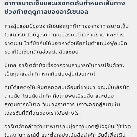
อาการบาดเจ็บและแรงกดดันกำหนดเส้นทาง
ช่วงท้ายฤดูกาลของอาร์เซนอล
การลุ้นแชมป์ของอาร์เซนอลถูกท้าทายจากอาการบาดเจ็บ
ในแนวรับ โดยจูเรียน ทิมเบอร์ตัวยาวหายขาด และการ
ขาดเบน ไวท์บังคับให้มองหาตัวเลือกในตำแหน่งฟูลแบ็ก
ขวาที่ไม่ใช่ปกติในช่วงตัดสินแชมป์
มิเกล อาร์เตต้ายังเชื่อว่าความสามารถในการปรับตัวจะ
เป็นกุญแจสำคัญหากทีมต้องลุ้นถ้วยใหญ่
ทีมได้แสดงให้เห็นตลอดสิบเดือนที่ผ่านมา ขณะนี้เหลือนัด
สามนัด โดยนัดสำคัญคือเกมพบเบิร์นลีย์ และด้วย
สถานการณ์บาดเจ็บบางรายการ เราจะออกสู่สนามใน
เวอร์ชันที่ดีที่สุดของเราได้อย่างไร
อาร์เตต้ากล่าวว่าเขาพยายามมุ่งความคิดสู่ปัจจุบัน ใช้ชีวิต
ในสถานการณ์นี้ และตั้งใจมุ่งเน้นสิ่งสำคัญวันนี้เพื่อเดิน