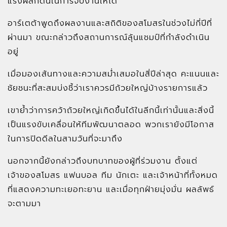
แรงผลักดันในการจบงานให้ได้
อาร์เตต้าพูดถึงผลงานและสถิติของสโมสรในช่วงไม่กี่ปีที่
ผ่านมา ขณะกล่าวถึงสถานการณ์ลุ้นแชมป์ที่กำลังดำเนิน
อยู่
เมื่อมองเส้นทางและความสม่ำเสมอในสี่ปีล่าสุด คะแนนและ
ชัยชนะที่สะสมบ่งชี้ว่าเราควรมีถ้วยใหญ่บ้างรายการแล้ว
เขาย้ำว่าการคว้าถ้วยใหญ่เกิดขึ้นได้ในลีกนี้เท่านั้นและสิ่งนี้
เป็นแรงขับเคลื่อนให้ทีมพัฒนาตลอด พวกเรายังมีโอกาส
ในการปิดดีลในสามวันที่จะมาถึง
นอกจากนี้ยังกล่าวถึงบทบาทของผู้ที่ร่วมงาน ตั้งแต่
เจ้าของสโมสร แฟนบอล ทีม นักเตะ และเจ้าหน้าที่ทั้งหมด
ที่แสดงความทะเยอทะยาน และเมื่อทุกฝ่ายมุ่งมั่น ผลลัพธ์
จะตามมา