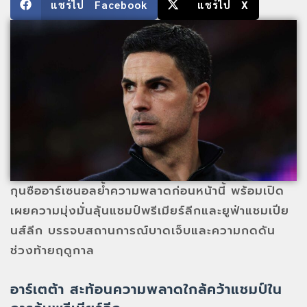
แชร์ไป Facebook
แชร์ไป X
กุนซืออาร์เซนอลย้ำความพลาดก่อนหน้านี้ พร้อมเปิด
เผยความมุ่งมั่นลุ้นแชมป์พรีเมียร์ลีกและยูฟ่าแชมเปีย
นส์ลีก บรรจบสถานการณ์บาดเจ็บและความกดดัน
ช่วงท้ายฤดูกาล
อาร์เตต้า สะท้อนความพลาดใกล้คว้าแชมป์ใน