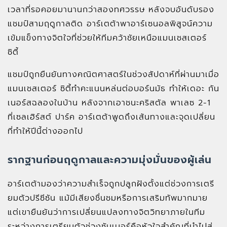
เวลาที่รอคอยมานานกว่าสองทศวรรษ หลังจบอันดับรอง
แชมป์สามฤดูกาลติด อาร์เตต้าพาอาร์เซนอลพิสูจน์ความ
เข้มแข็งทางจิตใจที่ช่วยให้ทีมคว้าชัยเหนือแมนเชสเตอร์
ซิตี้
แชมป์ถูกยืนยันทางคณิตศาสตร์ในช่วงสัปดาห์ที่ผ่านมาเมื่อ
แมนเชสเตอร์ ซิตี้ทำคะแนนหล่นต่อบอร์นมัธ ทำให้เดอะ กัน
เนอร์สฉลองในบ้าน หลังจากเอาชนะคริสตัล พาเลซ 2-1
ที่เซลเฮิร์สต์ ปาร์ค อาร์เตต้าพูดถึงเส้นทางและจุดเปลี่ยน
ที่ทำให้ปีนี้ต่างออกไป
รากฐานก่อนฤดูกาลและความมุ่งมั่นของผู้เล่น
อาร์เตต้ามองว่าความสำเร็จถูกปลูกฝังตั้งแต่ช่วงการเตรี
ยมตัวปรีซีซัน แม้มีเสียงชื่นชมหรือการเสริมทัพมากมาย
แต่เขายืนยันว่าการเปลี่ยนแปลงทางจิตวิทยาภายในทีม
ระหว่างการเตรียมตัวช่วงซัมเมอร์คือหัวใจสำคัญที่นำไปสู่