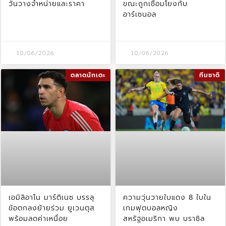
วันวางจำหน่ายและราคา
ขณะถูกเชื่อมโยงกับ
อาร์เซนอล
10/06/2026
10/06/2026
ตลาดนักเตะ
ทีมชาติ
เอมิลิอาโน มาร์ติเนซ บรรลุ
ความวุ่นวายใบแดง 8 ใบใน
ข้อตกลงย้ายร่วม ยูเวนตุส
เกมฟุตบอลหญิง
พร้อมลดค่าเหนื่อย
สหรัฐอเมริกา พบ บราซิล