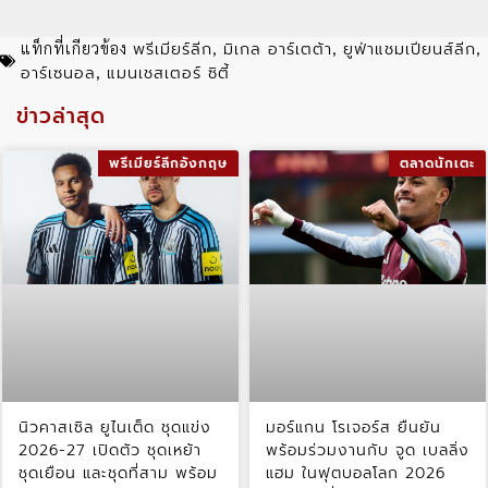
พรีเมียร์ลีก
มิเกล อาร์เตต้า
ยูฟ่าแชมเปียนส์ลีก
แท็กที่เกียวข้อง
,
,
,
อาร์เซนอล
แมนเชสเตอร์ ซิตี้
,
ข่าวล่าสุด
พรีเมียร์ลีกอังกฤษ
ตลาดนักเตะ
นิวคาสเซิล ยูไนเต็ด ชุดแข่ง
มอร์แกน โรเจอร์ส ยืนยัน
2026-27 เปิดตัว ชุดเหย้า
พร้อมร่วมงานกับ จูด เบลลิ่ง
ชุดเยือน และชุดที่สาม พร้อม
แฮม ในฟุตบอลโลก 2026