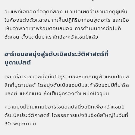
วันแพ้ที่เอทิฮัดคือจุดที่สอง เขาเปิดเผยว่าเขามองดูผู้เล่น
ในห้องแต่งตัวและอยากเห็นปฏิกิริยาก่อนพูดอะไร และเมื่อ
เห็นว่าพวกเขาพร้อมตอบสนอง การดำเนินการต่อไปก็
ชัดเจน ตั้งแต่นั้นมาเราใกล้จะคว้าแชมป์แล้ว
อาร์เซนอลมุ่งสู่รดับเบิลประวัติศาสตร์ที่
บูดาเปสต์
ตอนนี้อาร์เซนอลมุ่งมั่นไปสู่รอบชิงชนะเลิศยูฟ่าแชมเปียนส์
ลีกที่บูดาเปสต์ โดยมุ่งดับเบิลแชมป์และท้าชิงแชมป์ที่ปารีส
แซงต์-แชร์กแมง ซึ่งเป็นผู้ครองตำแหน่งปัจจุบัน
ความมุ่งมั่นในแคมป์อาร์เซนอลยังนิ่งสนิทเพื่อคว้าแชมป์
ดับเบิลประวัติศาสตร์ โดยรอการแข่งขันชิงชัยใหญ่ในวันที่
30 พฤษภาคม