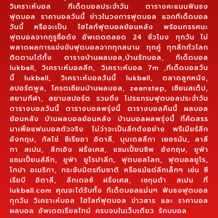
วิเคราะห์บอล ทีเด็ดบอลประจำวัน ตารางคะแนนฟันธง
ฟุตบอล ราคาบอลวันนี้ ข่าวในวงการฟุตบอล แจกทีเด็ดบอล
วันนี้ หรือจะเป็น ไฮไลท์ฟุตบอลย้อนหลัง พร้อมทรรศนะ
ฟุตบอลจากกูรูชื่อดัง อัพเดตตลอด 24 ชั่วโมง ทุกวัน ไม่
พลาดผลการแข่งขันฟุตบอลจากทุกสนาม ทุกคู่ ทุกลีกทั่วโลก
ติดตามได้ทั้ง ตารางบ้านผลบอล,บ้านรักบอล, ทีเด็ดบอล
lukball, วิเคราะห์บอลลีก, วิเคราะห์บอล 7m ,ทีเด็ดบอลวัน
นี้ lukball, วิเคราะห์บอลวันนี้ lukball, ตลาดลูกหนัง,
สปอร์ตพูล, โครตเซียนบ้านผลบอล, zeanstep, เซียนสเต็ป,
สยามกีฬา, สยามสปอร์ต รวมถึง โปรแกรมฟุตบอลประจำวัน
ตารางบอลวันนี้ ตารางบอลพรุ่งนี้ ตารางบอลคืนนี้ ผลบอล
ย้อนหลัง บ้านผลบอลย้อนหลัง บ้านบอลผลพรุ่งนี้ ที่คัดสรร
มาเพื่อแฟนบอลตัวจริง ไม่ว่าจะเป็นลีกดังอย่าง พรีเมียร์ลีก
อังกฤษ, กัลโช่ ซีเรียอา อิตาลี, บุนเดสลีกา เยอรมัน, ลาลี
กา สเปน, ลีกเอิง ฝรั่งเศส, แชมเปี้ยนชิพ อังกฤษ, ยูฟ่า
แชมเปี้ยนส์ลีก, ยูฟ่า ยูโรปาลีก, ฟุตบอลโลก, ฟุตบอลยูโร,
โกปา อเมริกา, กระชับมิตรทีมชาติ หรือแม้แต่ลีกเล็กๆ เช่น ซี
เรียบี อิตาลี, ลีกเดอซ์ ฝรั่งเศส, เซกุนด้า สเปน ที่
lukball.com คุณจะได้รับทั้ง ทีเด็ดบอลแม่นๆ ฟันธงฟุตบอล
ทุกวัน วิเคราะห์บอล ไฮไลท์ฟุตบอล ข่าวสาร และ ราคาบอล
ผลบอล อัพเดตเรียลไทม์ ครบจบในเว็บเดียว รักบบอล