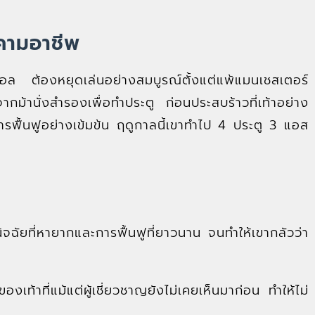
กคามอาชีพ
อล ต้องหยุดเล่นอย่างสมบูรณ์ตั้งแต่แพ้แมนเชสเตอร์
ม้านั่งสำรองเพื่อทำประตู ก่อนประสบร้าวที่เท้าอย่าง
การฟื้นฟูอย่างเข้มข้น ฤดูกาลนี้เขาทำไป 4 ประตู 3 แอส
จฉัยที่หายากและการฟื้นฟูที่ยาวนาน จนทำให้เขากลัวว่า
ท้าที่แม้แต่ผู้เชี่ยวชาญยังไม่เคยเห็นมาก่อน ทำให้ไม่