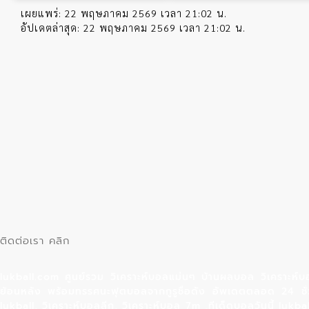
เผยแพร่:
22 พฤษภาคม 2569 เวลา 21:02 น.
อัปเดตล่าสุด:
22 พฤษภาคม 2569 เวลา 21:02 น.
ติดต่อเรา คลิก
lukball.com ศูนย์รวม วิเคราะห์บอลแม่นๆ บ้านผลบอล วิเคราะห์
ย้อนหลัง พร้อมทรรศนะฟุตบอลจากกูรูชื่อดัง อัพเดตตลอด 24 ชั่ว
lukball, วิเคราะห์บอลลีก, วิเคราะห์บอล 7m ,ทีเด็ดบอลวันนี้ luk