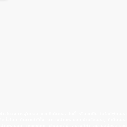
่าวในวงการฟุตบอล แจกทีเด็ดบอลวันนี้ หรือจะเป็น ไฮไลท์ฟุตบอล
กทั่วโลก ติดตามได้ทั้ง ตารางบ้านผลบอล,บ้านรักบอล, ทีเด็ดบอล
เซียนบ้านผลบอล, zeanstep, เซียนสเต็ป, สยามกีฬา, สยามสปอร์ต รวม