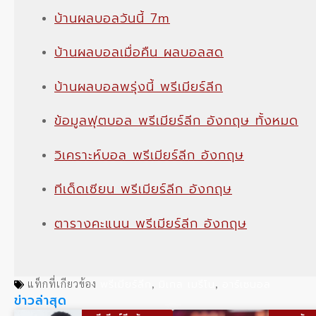
บ้านผลบอลวันนี้ 7m
บ้านผลบอลเมื่อคืน ผลบอลสด
บ้านผลบอลพรุ่งนี้ พรีเมียร์ลีก
ข้อมูลฟุตบอล พรีเมียร์ลีก อังกฤษ ทั้งหมด
วิเคราะห์บอล พรีเมียร์ลีก อังกฤษ
ทีเด็ดเซียน พรีเมียร์ลีก อังกฤษ
ตารางคะแนน พรีเมียร์ลีก อังกฤษ
พรีเมียร์ลีก
มิเกล เมรีโน
อาร์เซนอล
แท็กที่เกียวข้อง
,
,
ข่าวล่าสุด