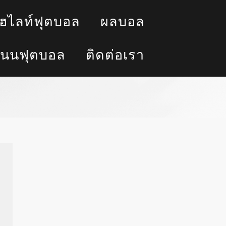
ฮไลท์ฟุตบอล
ผลบอล
นนฟุตบอล
ติดต่อเรา