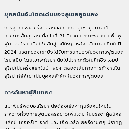
ยุคสมัยอันโดดเด่นของลูเชสคูจบลง
การคุมทีมชาติครั้งที่สองของมิเกีย ลูเชสคูอย่างเป็น
ทางการสิ้นสุดลงเมื่อวันที่ 31 มีนาคม ขณะพยายามฟื้นฟู
ฟุตบอลโรมาเนียให้กลับสู่เวทีใหญ่ หลังกลับมาคุมทีมในปี
2024 มรดกของเขายังได้รับการยกย่องในวงการฟุตบอล
โรมาเนีย โดยเขาพาโรมาเนียไปปรากฏตัวในศึกชิงแชมป์
ยุโรปเป็นครั้งแรกในปี 1984 ตลอดเส้นทางการทำงานใน
ยุโรป ทำให้เขาเป็นบุคคลสำคัญในวงการฟุตบอล
การค้นหาผู้สืบทอด
สมาพันธ์ฟุตบอลโรมาเนียต้องเร่งหากุนซือคนใหม่ใน
ระหว่างที่วงการฟุตบอลรอข่าวเพิ่มเติม ในบรรดาผู้สมัคร
หลักมี เกออร์เก ฮากี และ เอ็ดเวิร์ด ยอร์ดานสคู ปรากฏ