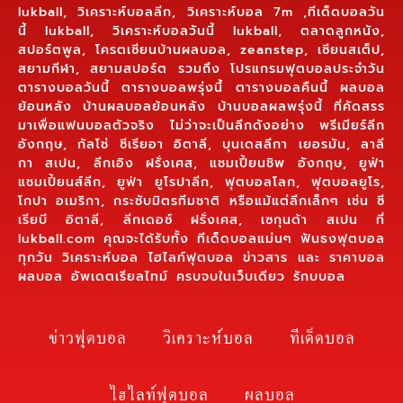
lukball, วิเคราะห์บอลลีก, วิเคราะห์บอล 7m ,ทีเด็ดบอลวัน
นี้ lukball, วิเคราะห์บอลวันนี้ lukball, ตลาดลูกหนัง,
สปอร์ตพูล, โครตเซียนบ้านผลบอล, zeanstep, เซียนสเต็ป,
สยามกีฬา, สยามสปอร์ต รวมถึง โปรแกรมฟุตบอลประจำวัน
ตารางบอลวันนี้ ตารางบอลพรุ่งนี้ ตารางบอลคืนนี้ ผลบอล
ย้อนหลัง บ้านผลบอลย้อนหลัง บ้านบอลผลพรุ่งนี้ ที่คัดสรร
มาเพื่อแฟนบอลตัวจริง ไม่ว่าจะเป็นลีกดังอย่าง พรีเมียร์ลีก
อังกฤษ, กัลโช่ ซีเรียอา อิตาลี, บุนเดสลีกา เยอรมัน, ลาลี
กา สเปน, ลีกเอิง ฝรั่งเศส, แชมเปี้ยนชิพ อังกฤษ, ยูฟ่า
แชมเปี้ยนส์ลีก, ยูฟ่า ยูโรปาลีก, ฟุตบอลโลก, ฟุตบอลยูโร,
โกปา อเมริกา, กระชับมิตรทีมชาติ หรือแม้แต่ลีกเล็กๆ เช่น ซี
เรียบี อิตาลี, ลีกเดอซ์ ฝรั่งเศส, เซกุนด้า สเปน ที่
lukball.com คุณจะได้รับทั้ง ทีเด็ดบอลแม่นๆ ฟันธงฟุตบอล
ทุกวัน วิเคราะห์บอล ไฮไลท์ฟุตบอล ข่าวสาร และ ราคาบอล
ผลบอล อัพเดตเรียลไทม์ ครบจบในเว็บเดียว รักบบอล
ข่าวฟุตบอล
วิเคราะห์บอล
ทีเด็ดบอล
ไฮไลท์ฟุตบอล
ผลบอล