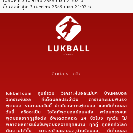
เผยแพร่:
3 เมษายน 2569 เวลา 21:02 น.
อัปเดตล่าสุด:
3 เมษายน 2569 เวลา 21:02 น.
ติดต่อเรา คลิก
lukball.com ศูนย์รวม วิเคราะห์บอลแม่นๆ บ้านผลบอล
วิเคราะห์บอล ทีเด็ดบอลประจำวัน ตารางคะแนนฟันธง
ฟุตบอล ราคาบอลวันนี้ ข่าวในวงการฟุตบอล แจกทีเด็ดบอล
วันนี้ หรือจะเป็น ไฮไลท์ฟุตบอลย้อนหลัง พร้อมทรรศนะ
ฟุตบอลจากกูรูชื่อดัง อัพเดตตลอด 24 ชั่วโมง ทุกวัน ไม่
พลาดผลการแข่งขันฟุตบอลจากทุกสนาม ทุกคู่ ทุกลีกทั่วโลก
ติดตามได้ทั้ง ตารางบ้านผลบอล,บ้านรักบอล, ทีเด็ดบอล