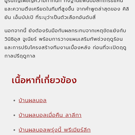
มูรินโญ่เผชิญความท้าทันที ทั้งฐานแฟนบอลที่โกรธแค้น
และความตึงเครียดในทีมที่สูงขึ้น จากคำพูดล่าสุดของ คิลิ
ยัน เอ็มบัปเป้ ที่ระบุว่าเป็นตัวเลือกอันดับสี่
นอกจากนี้ ยังต้องรับมือกับผลกระทบจากเหตุขัดแย้งกับ
วินิซิอุส จูเนียร์ พร้อมการวางแผนเสริมทัพช่วงฤดูร้อน
และการปรับโครงสร้างทีมงานเบื้องหลัง ก่อนที่จะเปิดฤดู
กาลปรีฤดูกาล
เนื้อหาที่เกี่ยวข้อง
บ้านผลบอล
บ้านผลบอลเมื่อคืน ลาลีกา
บ้านผลบอลพรุ่งนี้ พรีเมียร์ลีก