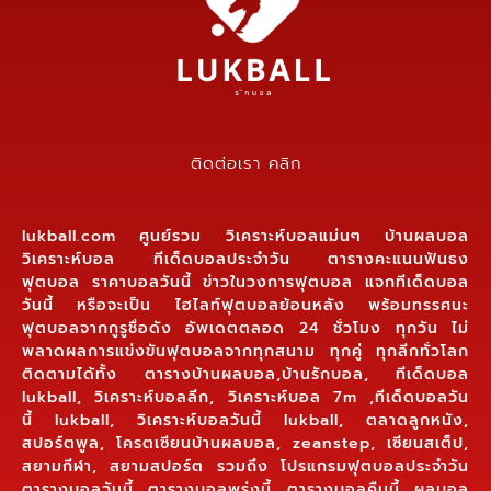
ติดต่อเรา คลิก
lukball.com ศูนย์รวม วิเคราะห์บอลแม่นๆ บ้านผลบอล
วิเคราะห์บอล ทีเด็ดบอลประจำวัน ตารางคะแนนฟันธง
ฟุตบอล ราคาบอลวันนี้ ข่าวในวงการฟุตบอล แจกทีเด็ดบอล
วันนี้ หรือจะเป็น ไฮไลท์ฟุตบอลย้อนหลัง พร้อมทรรศนะ
ฟุตบอลจากกูรูชื่อดัง อัพเดตตลอด 24 ชั่วโมง ทุกวัน ไม่
พลาดผลการแข่งขันฟุตบอลจากทุกสนาม ทุกคู่ ทุกลีกทั่วโลก
ติดตามได้ทั้ง ตารางบ้านผลบอล,บ้านรักบอล, ทีเด็ดบอล
lukball, วิเคราะห์บอลลีก, วิเคราะห์บอล 7m ,ทีเด็ดบอลวัน
นี้ lukball, วิเคราะห์บอลวันนี้ lukball, ตลาดลูกหนัง,
สปอร์ตพูล, โครตเซียนบ้านผลบอล, zeanstep, เซียนสเต็ป,
สยามกีฬา, สยามสปอร์ต รวมถึง โปรแกรมฟุตบอลประจำวัน
ตารางบอลวันนี้ ตารางบอลพรุ่งนี้ ตารางบอลคืนนี้ ผลบอล