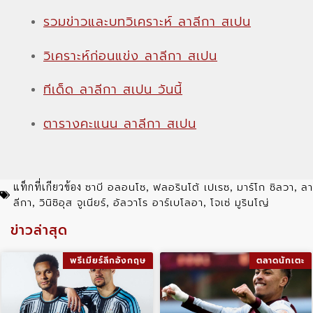
รวมข่าวและบทวิเคราะห์ ลาลีกา สเปน
วิเคราะห์ก่อนแข่ง ลาลีกา สเปน
ทีเด็ด ลาลีกา สเปน วันนี้
ตารางคะแนน ลาลีกา สเปน
ซาบี อลอนโซ
ฟลอรินโต้ เปเรซ
มาร์โก ซิลวา
ลา
แท็กที่เกียวข้อง
,
,
,
ลีกา
วินิซิอุส จูเนียร์
อัลวาโร อาร์เบโลอา
โจเซ่ มูรินโญ่
,
,
,
ข่าวล่าสุด
พรีเมียร์ลีกอังกฤษ
ตลาดนักเตะ