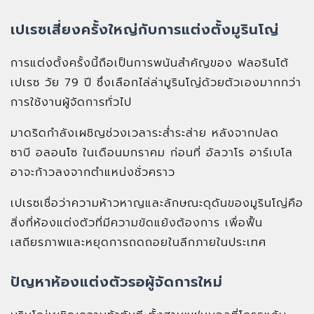
เปเรซเสี่ยงครั้งใหญ่กับการแต่งตั้งมูรินโญ่
การแต่งตั้งครั้งนี้ถือเป็นการพนันสำคัญของ ฟลอรินโต้
เปเรซ วัย 79 ปี ซึ่งเลือกไล่ล่ามูรินโญ่ด้วยตัวเองมากกว่า
การใช้งานผู้จัดการทั่วไป
มาดริดกำลังเผชิญช่วงเวลาระส่ำระส่าย หลังจากปลด
ซาบี อลอนโซ ในเดือนมกราคม ก่อนที่ อัลวาโร อาร์เบโล
อาจะก้าวลงจากตำแหน่งชั่วคราว
เปเรซเชื่อว่าความห้าวหาญและลักษณะดุดันของมูรินโญ่คือ
สิ่งที่ห้องแต่งตัวที่มีความขัดแย้งต้องการ เพื่อฟื้น
เสถียรภาพและหยุดการถดถอยในลีกภายในประเทศ
ปัญหาห้องแต่งตัวรอผู้จัดการใหม่