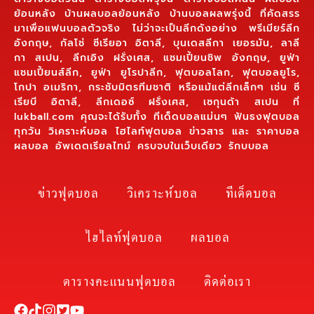
ย้อนหลัง บ้านผลบอลย้อนหลัง บ้านบอลผลพรุ่งนี้ ที่คัดสรร
มาเพื่อแฟนบอลตัวจริง ไม่ว่าจะเป็นลีกดังอย่าง พรีเมียร์ลีก
อังกฤษ, กัลโช่ ซีเรียอา อิตาลี, บุนเดสลีกา เยอรมัน, ลาลี
กา สเปน, ลีกเอิง ฝรั่งเศส, แชมเปี้ยนชิพ อังกฤษ, ยูฟ่า
แชมเปี้ยนส์ลีก, ยูฟ่า ยูโรปาลีก, ฟุตบอลโลก, ฟุตบอลยูโร,
โกปา อเมริกา, กระชับมิตรทีมชาติ หรือแม้แต่ลีกเล็กๆ เช่น ซี
เรียบี อิตาลี, ลีกเดอซ์ ฝรั่งเศส, เซกุนด้า สเปน ที่
lukball.com คุณจะได้รับทั้ง ทีเด็ดบอลแม่นๆ ฟันธงฟุตบอล
ทุกวัน วิเคราะห์บอล ไฮไลท์ฟุตบอล ข่าวสาร และ ราคาบอล
ผลบอล อัพเดตเรียลไทม์ ครบจบในเว็บเดียว รักบบอล
ข่าวฟุตบอล
วิเคราะห์บอล
ทีเด็ดบอล
ไฮไลท์ฟุตบอล
ผลบอล
ตารางคะแนนฟุตบอล
ติดต่อเรา