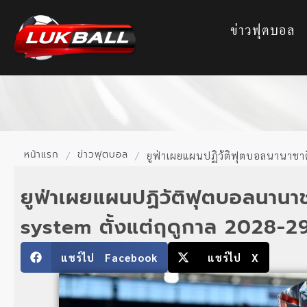
ข่าวฟุตบอล
หน้าแรก
ข่าวฟุตบอล
/
/
ยูฟ่าเผยแผนปฏิวัติฟุตบอลนานาชาต
ยูฟ่าเผยแผนปฏิวัติฟุตบอลนานาช
system ตั้งแต่ฤดูกาล 2028-2
แชร์ไป Facebook
แชร์ไป X