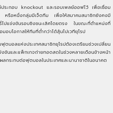
าองค์ประกอบ knockout และรอบเพลย์ออฟไว้ เพื่อเชื่อม
 หรือหนึ่งกลุ่มมีเจ็ดทีม เพื่อให้สมาคมสมาชิกยังคงมี
ทธิ์ไปแข่งขันรอบชิงชนะเลิศโดยตรง ในขณะที่ตำแหน่งที่
มอบโอกาสให้ทีมที่ต่ำกว่าได้ลุ้นไปเวทียุโรป
ตบอลแห่งประเทศสมาชิกยุโรปต้องเตรียมช่วงเปลี่ยน
่งขันและแพ็กเกจถ่ายทอดสดในช่วงหลายเดือนข้างหน้า
ื่อดูผลกระทบต่อฟุตบอลในประเทศและนานาชาติในอนาคต