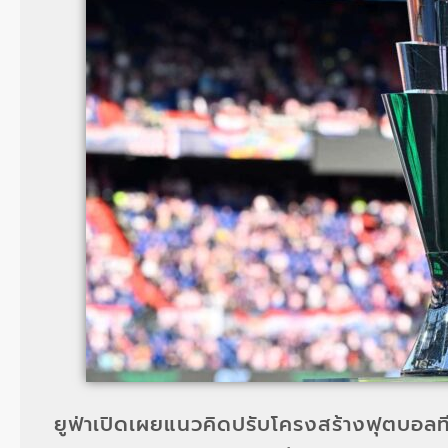
ยูฟ่าเปิดเผยแนวคิดปรับโครงสร้างฟุตบอล