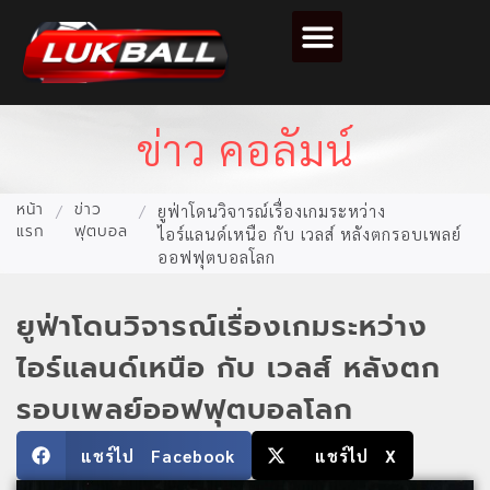
ตารางคะแนนฟุตบอล
ข่าว คอลัมน์
หน้า
ข่าว
/
/
ยูฟ่าโดนวิจารณ์เรื่องเกมระหว่าง
แรก
ฟุตบอล
ไอร์แลนด์เหนือ กับ เวลส์ หลังตกรอบเพลย์
ออฟฟุตบอลโลก
ยูฟ่าโดนวิจารณ์เรื่องเกมระหว่าง
ไอร์แลนด์เหนือ กับ เวลส์ หลังตก
รอบเพลย์ออฟฟุตบอลโลก
แชร์ไป Facebook
แชร์ไป X