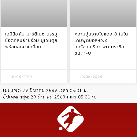
เอมิลิอาโน มาร์ติเนซ บรรลุ
ความวุ่นวายใบแดง 8 ใบใน
ข้อตกลงย้ายร่วม ยูเวนตุส
เกมฟุตบอลหญิง
พร้อมลดค่าเหนื่อย
สหรัฐอเมริกา พบ บราซิล
ชนะ 1-0
10/06/2026
10/06/2026
เผยแพร่:
29 มีนาคม 2569 เวลา 05:01 น.
อัปเดตล่าสุด:
29 มีนาคม 2569 เวลา 05:01 น.