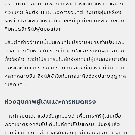
คริส บรันต์ อดีตมิดฟิลด์ทีมชาติไอร์แลนด์เหนือ แสดง
ความคิดเห็นต่อ BBC Sportsound ถึงการอุ่นเครื่อง
ระหว่างไอร์แลนด์เหนือกับเวลส์ที่ถูกกำหนดหลังทั้งสอง
ทีมหมดสิทธิ์ไปฟุตบอลโลก
บรันต์กล่าวว่าเกมนี้เป็นเกมที่ไม่มีความหมายสำหรับแฟน
บอล และเป็นหนึ่งในเรื่องที่น่าตกใจและไร้เหตุผล เขายัง
ตั้งข้อสังเกตว่าโปรแกรมในลีกอังกฤษมีผู้เล่นลงสนามวัน
ศุกร์และวันจันทร์ ขณะที่รอบคัดเลือกก่อนหน้านี้มีตาราง
หลากหลายวัน จึงไม่เข้าใจกับการมาถึงช่วงปลายฤดูกาล
ในลักษณะนี้
ห่วงสุขภาพผู้เล่นและการหมดแรง
การกำหนดเวลาแข่งขันถูกมองว่าเพิ่มภาระให้ผู้เล่นเมื่อ
พวกเขาต้องกลับไปเล่นในลีกที่มีโปรแกรมแน่นอยู่แล้ว
โดยช่วงเทศกาลอีสเตอร์ในอังกฤษกำลังใกล้เข้ามา ผู้เล่น