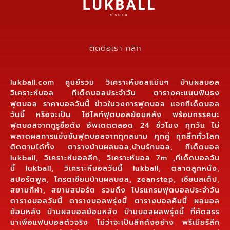
ติดต่อเรา คลิก
lukball.com ศูนย์รวม วิเคราะห์บอลแม่นๆ บ้านผลบอล
วิเคราะห์บอล ทีเด็ดบอลประจำวัน ตารางคะแนนฟันธง
ฟุตบอล ราคาบอลวันนี้ ข่าวในวงการฟุตบอล แจกทีเด็ดบอล
วันนี้ หรือจะเป็น ไฮไลท์ฟุตบอลย้อนหลัง พร้อมทรรศนะ
ฟุตบอลจากกูรูชื่อดัง อัพเดตตลอด 24 ชั่วโมง ทุกวัน ไม่
พลาดผลการแข่งขันฟุตบอลจากทุกสนาม ทุกคู่ ทุกลีกทั่วโลก
ติดตามได้ทั้ง ตารางบ้านผลบอล,บ้านรักบอล, ทีเด็ดบอล
lukball, วิเคราะห์บอลลีก, วิเคราะห์บอล 7m ,ทีเด็ดบอลวัน
นี้ lukball, วิเคราะห์บอลวันนี้ lukball, ตลาดลูกหนัง,
สปอร์ตพูล, โครตเซียนบ้านผลบอล, zeanstep, เซียนสเต็ป,
สยามกีฬา, สยามสปอร์ต รวมถึง โปรแกรมฟุตบอลประจำวัน
ตารางบอลวันนี้ ตารางบอลพรุ่งนี้ ตารางบอลคืนนี้ ผลบอล
ย้อนหลัง บ้านผลบอลย้อนหลัง บ้านบอลผลพรุ่งนี้ ที่คัดสรร
มาเพื่อแฟนบอลตัวจริง ไม่ว่าจะเป็นลีกดังอย่าง พรีเมียร์ลีก