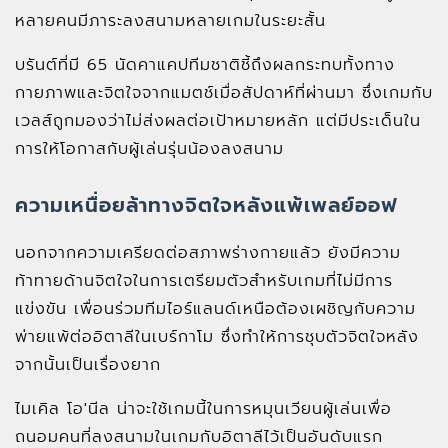
หลายคนมีภาระลงสนามหลายเกมในระยะสั้น
บรันต์ที่มี 65 นัดคาแคปทีมชาติชี้ถึงผลกระทบทั้งทาง
กายภาพและจิตใจจากแมตช์เมื่อสัปดาห์ที่ผ่านมา ซึ่งเกมกับ
เวลส์ถูกมองว่าไม่ส่งผลต่อเป้าหมายหลัก แต่มีประเด็นใน
การให้โอกาสกับผู้เล่นรุ่นน้องลงสนาม
ความเหนื่อยล้าทางจิตใจหลังแพ้เพลย์ออฟ
นอกจากความเครียดต่อสภาพร่างกายแล้ว ยังมีความ
ท้าทายด้านจิตใจในการเตรียมตัวสำหรับเกมที่ไม่มีการ
แข่งขัน เพื่อนร่วมทีมไอร์แลนด์เหนือต้องเผชิญกับความ
พ่ายแพ้ต่ออิตาลีในเบร์กาโม ซึ่งทำให้การชุบตัวจิตใจหลัง
จากนั้นเป็นเรื่องยาก
ไมเคิล โอ'นีล น่าจะใช้เกมนี้ในการหมุนเวียนผู้เล่นเพื่อ
ถนอมคนที่ลงสนามในเกมกับอิตาลีไว้เป็นอันดับแรก