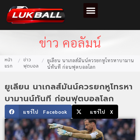
ตารางคะแนนฟุตบอล
ข่าว คอลัมน์
หน้า
ข่าว
/
/
ยูเลียน นาเกลส์มันน์ควรยกหูโทรหาบามาน
แรก
ฟุตบอล
น์ทันที ก่อนฟุตบอลโลก
ยูเลียน นาเกลส์มันน์ควรยกหูโทรหา
บามานน์ทันที ก่อนฟุตบอลโลก
แชร์ไป Facebook
แชร์ไป X