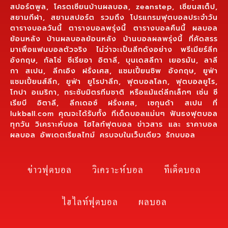
สปอร์ตพูล, โครตเซียนบ้านผลบอล, zeanstep, เซียนสเต็ป,
สยามกีฬา, สยามสปอร์ต รวมถึง โปรแกรมฟุตบอลประจำวัน
ตารางบอลวันนี้ ตารางบอลพรุ่งนี้ ตารางบอลคืนนี้ ผลบอล
ย้อนหลัง บ้านผลบอลย้อนหลัง บ้านบอลผลพรุ่งนี้ ที่คัดสรร
มาเพื่อแฟนบอลตัวจริง ไม่ว่าจะเป็นลีกดังอย่าง พรีเมียร์ลีก
อังกฤษ, กัลโช่ ซีเรียอา อิตาลี, บุนเดสลีกา เยอรมัน, ลาลี
กา สเปน, ลีกเอิง ฝรั่งเศส, แชมเปี้ยนชิพ อังกฤษ, ยูฟ่า
แชมเปี้ยนส์ลีก, ยูฟ่า ยูโรปาลีก, ฟุตบอลโลก, ฟุตบอลยูโร,
โกปา อเมริกา, กระชับมิตรทีมชาติ หรือแม้แต่ลีกเล็กๆ เช่น ซี
เรียบี อิตาลี, ลีกเดอซ์ ฝรั่งเศส, เซกุนด้า สเปน ที่
lukball.com คุณจะได้รับทั้ง ทีเด็ดบอลแม่นๆ ฟันธงฟุตบอล
ทุกวัน วิเคราะห์บอล ไฮไลท์ฟุตบอล ข่าวสาร และ ราคาบอล
ผลบอล อัพเดตเรียลไทม์ ครบจบในเว็บเดียว รักบบอล
ข่าวฟุตบอล
วิเคราะห์บอล
ทีเด็ดบอล
ไฮไลท์ฟุตบอล
ผลบอล