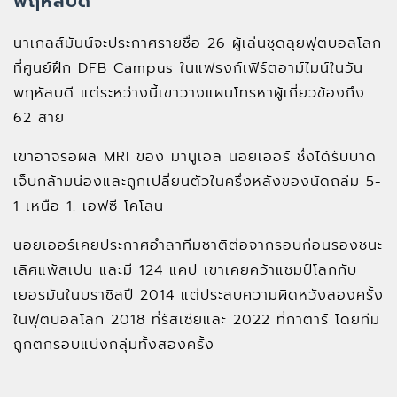
พฤหัสบดี
นาเกลส์มันน์จะประกาศรายชื่อ 26 ผู้เล่นชุดลุยฟุตบอลโลก
ที่ศูนย์ฝึก DFB Campus ในแฟรงก์เฟิร์ตอาม์ไมน์ในวัน
พฤหัสบดี แต่ระหว่างนี้เขาวางแผนโทรหาผู้เกี่ยวข้องถึง
62 สาย
เขาอาจรอผล MRI ของ มานูเอล นอยเออร์ ซึ่งได้รับบาด
เจ็บกล้ามน่องและถูกเปลี่ยนตัวในครึ่งหลังของนัดถล่ม 5-
1 เหนือ 1. เอฟซี โคโลน
นอยเออร์เคยประกาศอำลาทีมชาติต่อจากรอบก่อนรองชนะ
เลิศแพ้สเปน และมี 124 แคป เขาเคยคว้าแชมป์โลกกับ
เยอรมันในบราซิลปี 2014 แต่ประสบความผิดหวังสองครั้ง
ในฟุตบอลโลก 2018 ที่รัสเซียและ 2022 ที่กาตาร์ โดยทีม
ถูกตกรอบแบ่งกลุ่มทั้งสองครั้ง