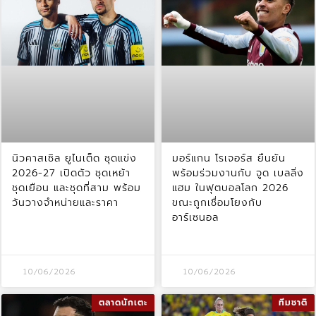
นิวคาสเซิล ยูไนเต็ด ชุดแข่ง
มอร์แกน โรเจอร์ส ยืนยัน
2026-27 เปิดตัว ชุดเหย้า
พร้อมร่วมงานกับ จูด เบลลิ่ง
ชุดเยือน และชุดที่สาม พร้อม
แฮม ในฟุตบอลโลก 2026
วันวางจำหน่ายและราคา
ขณะถูกเชื่อมโยงกับ
อาร์เซนอล
10/06/2026
10/06/2026
ตลาดนักเตะ
ทีมชาติ