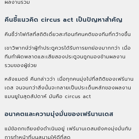
ผลงานรวม
คีนชี้แนวคิด circus act เป็นปัญหาสำคัญ
คีนชี้ว่าโฟกัสที่สถิติเดี่ยวสะท้อนทัศนคติของทีมที่กว้างขึ้น
เขาวิพากษ์ว่าผู้ทำประตูควรได้รับการยกย่องมากกว่า เมื่อ
ทีมทำผิดพลาดและเสียสองประตูจนถูกมองข้ามผลงาน
รวมของผู้ช่วย
หลังแมตช์ คีนกล่าวว่า เมื่อทุกคนมุ่งไปที่สถิติของเฟร์นาน
เดส จนจนกว่าสิ่งนั้นจะกลายเป็นประเด็นหลักของผลงาน
แมนยูในสุดสัปดาห์ มันคือ circus act
อนาคตและความมุ่งมั่นของเฟร์นานเดส
แม้ข้อถกเถียงยังดำเนินอยู่ เฟร์นานเดสมยังคงมุ่งมั่นกับ
การทำหน้าที่บนสนามให้ดีที่สุด