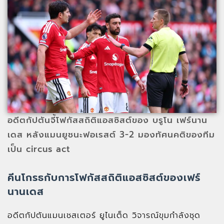
อดีตกัปตันจี้โฟกัสสถิติแอสซิสต์ของ บรูโน เฟร์นาน
เดส หลังแมนยูชนะฟอเรสต์ 3-2 มองทัศนคติของทีม
เป็น circus act
คีนโกรธกับการโฟกัสสถิติแอสซิสต์ของเฟร์
นานเดส
อดีตกัปตันแมนเชสเตอร์ ยูไนเต็ด วิจารณ์ขุมกำลังชุด