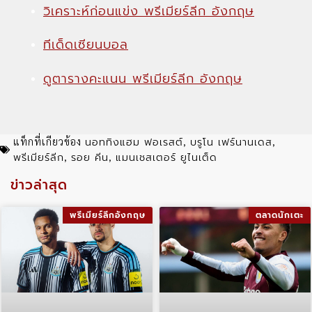
วิเคราะห์ก่อนแข่ง พรีเมียร์ลีก อังกฤษ
ทีเด็ดเซียนบอล
ดูตารางคะแนน พรีเมียร์ลีก อังกฤษ
นอททิงแฮม ฟอเรสต์
บรูโน เฟร์นานเดส
แท็กที่เกียวข้อง
,
,
พรีเมียร์ลีก
รอย คีน
แมนเชสเตอร์ ยูไนเต็ด
,
,
ข่าวล่าสุด
พรีเมียร์ลีกอังกฤษ
ตลาดนักเตะ