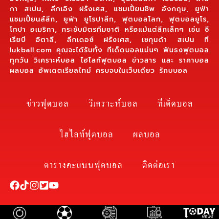
กา สเปน, ลีกเอิง ฝรั่งเศส, แชมเปี้ยนชิพ อังกฤษ, ยูฟ่า
แชมเปี้ยนส์ลีก, ยูฟ่า ยูโรปาลีก, ฟุตบอลโลก, ฟุตบอลยูโร,
โกปา อเมริกา, กระชับมิตรทีมชาติ หรือแม้แต่ลีกเล็กๆ เช่น ซี
เรียบี อิตาลี, ลีกเดอซ์ ฝรั่งเศส, เซกุนด้า สเปน ที่
lukball.com คุณจะได้รับทั้ง ทีเด็ดบอลแม่นๆ ฟันธงฟุตบอล
ทุกวัน วิเคราะห์บอล ไฮไลท์ฟุตบอล ข่าวสาร และ ราคาบอล
ผลบอล อัพเดตเรียลไทม์ ครบจบในเว็บเดียว รักบบอล
ข่าวฟุตบอล
วิเคราะห์บอล
ทีเด็ดบอล
ไฮไลท์ฟุตบอล
ผลบอล
ตารางคะแนนฟุตบอล
ติดต่อเรา