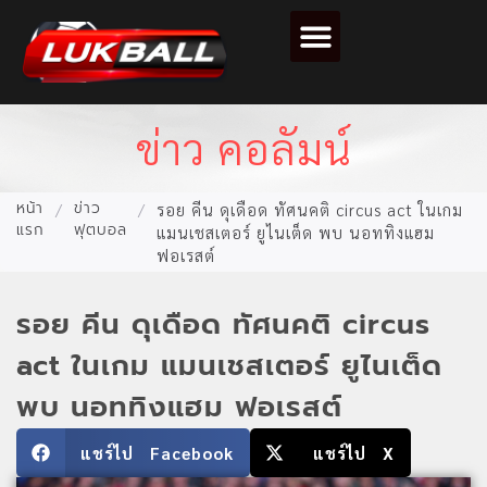
ตารางคะแนนฟุตบอล
ข่าว คอลัมน์
หน้า
ข่าว
/
/
รอย คีน ดุเดือด ทัศนคติ circus act ในเกม
แรก
ฟุตบอล
แมนเชสเตอร์ ยูไนเต็ด พบ นอททิงแฮม
ฟอเรสต์
รอย คีน ดุเดือด ทัศนคติ circus
act ในเกม แมนเชสเตอร์ ยูไนเต็ด
พบ นอททิงแฮม ฟอเรสต์
แชร์ไป Facebook
แชร์ไป X