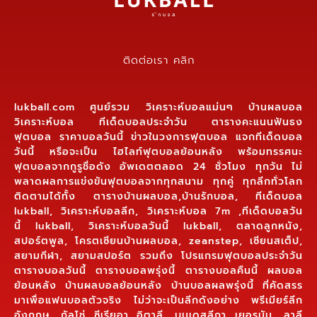
ติดต่อเรา คลิก
lukball.com ศูนย์รวม วิเคราะห์บอลแม่นๆ บ้านผลบอล
วิเคราะห์บอล ทีเด็ดบอลประจำวัน ตารางคะแนนฟันธง
ฟุตบอล ราคาบอลวันนี้ ข่าวในวงการฟุตบอล แจกทีเด็ดบอล
วันนี้ หรือจะเป็น ไฮไลท์ฟุตบอลย้อนหลัง พร้อมทรรศนะ
ฟุตบอลจากกูรูชื่อดัง อัพเดตตลอด 24 ชั่วโมง ทุกวัน ไม่
พลาดผลการแข่งขันฟุตบอลจากทุกสนาม ทุกคู่ ทุกลีกทั่วโลก
ติดตามได้ทั้ง ตารางบ้านผลบอล,บ้านรักบอล, ทีเด็ดบอล
lukball, วิเคราะห์บอลลีก, วิเคราะห์บอล 7m ,ทีเด็ดบอลวัน
นี้ lukball, วิเคราะห์บอลวันนี้ lukball, ตลาดลูกหนัง,
สปอร์ตพูล, โครตเซียนบ้านผลบอล, zeanstep, เซียนสเต็ป,
สยามกีฬา, สยามสปอร์ต รวมถึง โปรแกรมฟุตบอลประจำวัน
ตารางบอลวันนี้ ตารางบอลพรุ่งนี้ ตารางบอลคืนนี้ ผลบอล
ย้อนหลัง บ้านผลบอลย้อนหลัง บ้านบอลผลพรุ่งนี้ ที่คัดสรร
มาเพื่อแฟนบอลตัวจริง ไม่ว่าจะเป็นลีกดังอย่าง พรีเมียร์ลีก
อังกฤษ, กัลโช่ ซีเรียอา อิตาลี, บุนเดสลีกา เยอรมัน, ลาลี