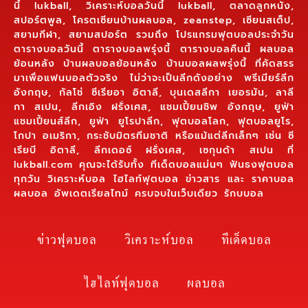
นี้ lukball, วิเคราะห์บอลวันนี้ lukball, ตลาดลูกหนัง,
สปอร์ตพูล, โครตเซียนบ้านผลบอล, zeanstep, เซียนสเต็ป,
สยามกีฬา, สยามสปอร์ต รวมถึง โปรแกรมฟุตบอลประจำวัน
ตารางบอลวันนี้ ตารางบอลพรุ่งนี้ ตารางบอลคืนนี้ ผลบอล
ย้อนหลัง บ้านผลบอลย้อนหลัง บ้านบอลผลพรุ่งนี้ ที่คัดสรร
มาเพื่อแฟนบอลตัวจริง ไม่ว่าจะเป็นลีกดังอย่าง พรีเมียร์ลีก
อังกฤษ, กัลโช่ ซีเรียอา อิตาลี, บุนเดสลีกา เยอรมัน, ลาลี
กา สเปน, ลีกเอิง ฝรั่งเศส, แชมเปี้ยนชิพ อังกฤษ, ยูฟ่า
แชมเปี้ยนส์ลีก, ยูฟ่า ยูโรปาลีก, ฟุตบอลโลก, ฟุตบอลยูโร,
โกปา อเมริกา, กระชับมิตรทีมชาติ หรือแม้แต่ลีกเล็กๆ เช่น ซี
เรียบี อิตาลี, ลีกเดอซ์ ฝรั่งเศส, เซกุนด้า สเปน ที่
lukball.com คุณจะได้รับทั้ง ทีเด็ดบอลแม่นๆ ฟันธงฟุตบอล
ทุกวัน วิเคราะห์บอล ไฮไลท์ฟุตบอล ข่าวสาร และ ราคาบอล
ผลบอล อัพเดตเรียลไทม์ ครบจบในเว็บเดียว รักบบอล
ข่าวฟุตบอล
วิเคราะห์บอล
ทีเด็ดบอล
ไฮไลท์ฟุตบอล
ผลบอล