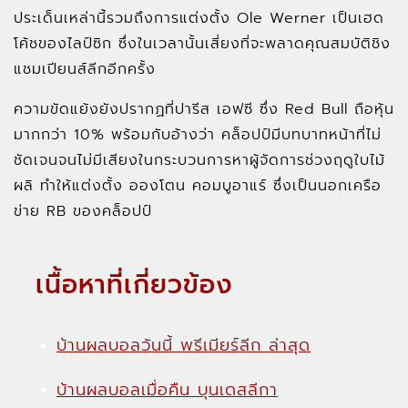
ประเด็นเหล่านี้รวมถึงการแต่งตั้ง Ole Werner เป็นเฮด
โค้ชของไลป์ซิก ซึ่งในเวลานั้นเสี่ยงที่จะพลาดคุณสมบัติชิง
แชมเปียนส์ลีกอีกครั้ง
ความขัดแย้งยังปรากฏที่ปารีส เอฟซี ซึ่ง Red Bull ถือหุ้น
มากกว่า 10% พร้อมกับอ้างว่า คล็อปป์มีบทบาทหน้าที่ไม่
ชัดเจนจนไม่มีเสียงในกระบวนการหาผู้จัดการช่วงฤดูใบไม้
ผลิ ทำให้แต่งตั้ง อองโตน คอมบูอาแร์ ซึ่งเป็นนอกเครือ
ข่าย RB ของคล็อปป์
เนื้อหาที่เกี่ยวข้อง
บ้านผลบอลวันนี้ พรีเมียร์ลีก ล่าสุด
บ้านผลบอลเมื่อคืน บุนเดสลีกา