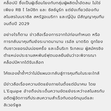
คล็อปป์ ซึ่งเป็นผู้เชื่อมโยงกับกลุ่มผู้ผลิตน้ำอัดลม ไม่ใช่
เพียง RB ไ ไลป์ซิก และ ซัลซ์บูร์ก แต่ยังเกี่ยวข้องกับ
สโมสรในบราซิล สหรัฐอเมริกา และญี่ปุ่น มีสัญญาคุมทีม
จนถึงปี 2029
อย่างไรก็ตาม ข่าวลือเรื่องการจากไปก่อนกำหนด หรือ
การกลับมาคุมทีมยังระบาดมานาน เรอัล มาดริด ถูกโยง
กับชาวเยอรมันบ่อยครั้ง และเอ็นริเก ริเกลเม ผู้สมัครชิง
ตำแหน่งประธานสหพันธ์ฟุตบอลยืนยันว่าจะพิจารณา
คล็อปป์หากได้รับเลือก
โค้ชเองย้ำซ้ำๆว่าไม่มีแผนจะกลับสู่การคุมทีมในระยะใกล้
มีข่าวลือเรื่องความขัดแย้งภายในตั้งแต่มีนาคม โดย
L'Equipe อ้างถึงประเด็นความขัดแย้งระหว่างสโมสรกับ
อดีตผู้จัดการที่ประสบความสำเร็จกับดอร์ทมุนด์และ
ลิเวอร์พูล