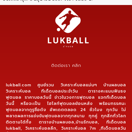
ติดต่อเรา คลิก
lukball.com ศูนย์รวม วิเคราะห์บอลแม่นๆ บ้านผลบอล
วิเคราะห์บอล ทีเด็ดบอลประจำวัน ตารางคะแนนฟันธง
ฟุตบอล ราคาบอลวันนี้ ข่าวในวงการฟุตบอล แจกทีเด็ดบอล
วันนี้ หรือจะเป็น ไฮไลท์ฟุตบอลย้อนหลัง พร้อมทรรศนะ
ฟุตบอลจากกูรูชื่อดัง อัพเดตตลอด 24 ชั่วโมง ทุกวัน ไม่
พลาดผลการแข่งขันฟุตบอลจากทุกสนาม ทุกคู่ ทุกลีกทั่วโลก
ติดตามได้ทั้ง ตารางบ้านผลบอล,บ้านรักบอล, ทีเด็ดบอล
lukball, วิเคราะห์บอลลีก, วิเคราะห์บอล 7m ,ทีเด็ดบอลวัน