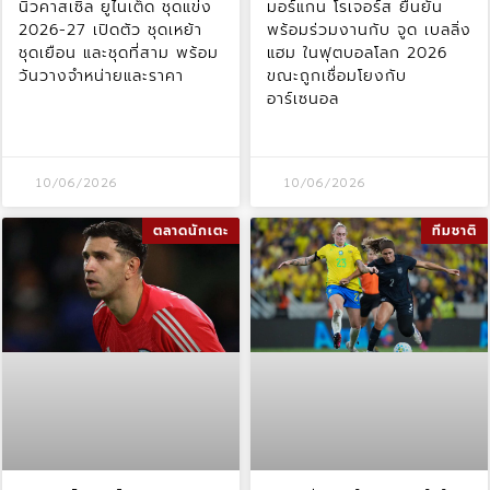
นิวคาสเซิล ยูไนเต็ด ชุดแข่ง
มอร์แกน โรเจอร์ส ยืนยัน
2026-27 เปิดตัว ชุดเหย้า
พร้อมร่วมงานกับ จูด เบลลิ่ง
ชุดเยือน และชุดที่สาม พร้อม
แฮม ในฟุตบอลโลก 2026
วันวางจำหน่ายและราคา
ขณะถูกเชื่อมโยงกับ
อาร์เซนอล
10/06/2026
10/06/2026
ตลาดนักเตะ
ทีมชาติ