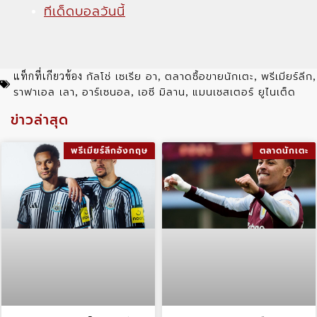
ทีเด็ดบอลวันนี้
กัลโช่ เซเรีย อา
ตลาดซื้อขายนักเตะ
พรีเมียร์ลีก
แท็กที่เกียวข้อง
,
,
,
ราฟาเอล เลา
อาร์เซนอล
เอซี มิลาน
แมนเชสเตอร์ ยูไนเต็ด
,
,
,
ข่าวล่าสุด
พรีเมียร์ลีกอังกฤษ
ตลาดนักเตะ