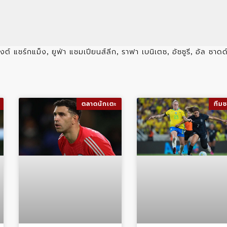
งต์ แชร์กแม็ง
ยูฟ่า แชมเปียนส์ลีก
ราฟา เบนิเตซ
อัซซูรี
อัล ซาดด
,
,
,
,
ตลาดนักเตะ
ทีมช