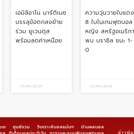
เอมิลิอาโน มาร์ติเนซ
ความวุ่นวายใบแด
บรรลุข้อตกลงย้าย
8 ใบในเกมฟุตบอล
ร่วม ยูเวนตุส
หญิง สหรัฐอเมริก
พร้อมลดค่าเหนื่อย
พบ บราซิล ชนะ 1-
0
10/06/2026
10/06/2026
.com ศูนย์รวม วิเคราะห์บอลแม่นๆ บ้านผลบอล
ข่าวฟุ
์บอล ทีเด็ดบอลประจำวัน ตารางคะแนนฟันธงฟุตบอล