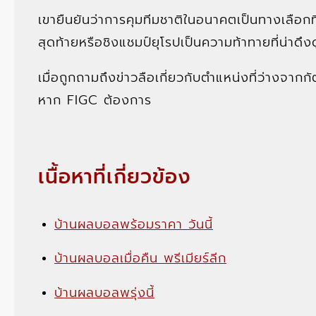
เขายืนยันว่าการคุมทีมชาติในอนาคตเป็นทางเล
สุดท้ายหรือชิงแชมป์ยุโรปเป็นความท้าทายที่น่าดึง
เมื่อถูกถามถึงข่าวลือเกี่ยวกับตำแหน่งที่ว่างจา
หาก FIGC ต้องการ
เนื้อหาที่เกี่ยวข้อง
บ้านผลบอลพร้อมราคา วันนี้
บ้านผลบอลเมื่อคืน พรีเมียร์ลีก
บ้านผลบอลพรุ่งนี้