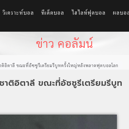
วิเคราะห์บอล
ทีเด็ดบอล
ไฮไลท์ฟุตบอล
ผลบอ
ข่าว คอลัมน์
ิอิตาลี ขณะที่อัซซูรีเตรียมรีบูทครั้งใหญ่หลังพลาดฟุตบอลโลก
ติอิตาลี ขณะที่อัซซูรีเตรียมรีบูท