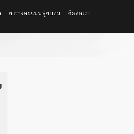
ล
ตารางคะแนนฟุตบอล
ติดต่อเรา
บ