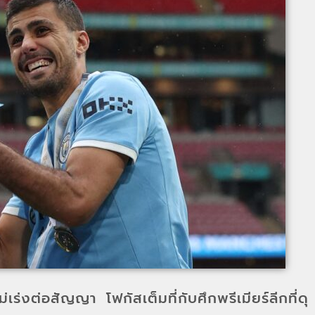
ร่งต่อสัญญา โฟกัสเต็มที่กับศึกพรีเมียร์ลีกที่ดุ