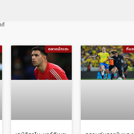
ตี้
ตลาดนักเตะ
ทีมช