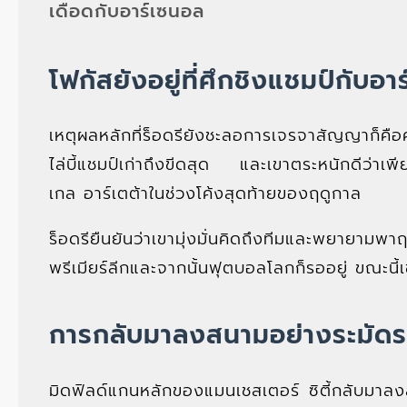
เดือดกับอาร์เซนอล
โฟกัสยังอยู่ที่ศึกชิงแชมป์กับอ
เหตุผลหลักที่ร็อดรียังชะลอการเจรจาสัญญาก็คื
ไล่บี้แชมป์เก่าถึงขีดสุด และเขาตระหนักดีว่าเ
เกล อาร์เตต้าในช่วงโค้งสุดท้ายของฤดูกาล
ร็อดรียืนยันว่าเขามุ่งมั่นคิดถึงทีมและพยายามพ
พรีเมียร์ลีกและจากนั้นฟุตบอลโลกก็รออยู่ ขณะนี
การกลับมาลงสนามอย่างระมัดร
มิดฟิลด์แกนหลักของแมนเชสเตอร์ ซิตี้กลับมาลง