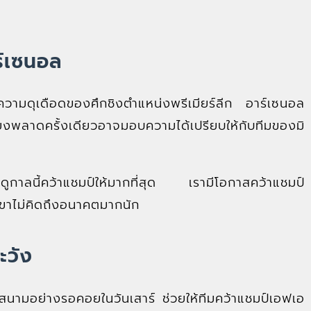
าร์เซนอล
อความดุเดือดของศึกชิงตำแหน่งพรีเมียร์ลีก อาร์เซนอล
พียงพลาดครั้งเดียวอาจมอบความได้เปรียบให้กับทีมของมิ
าฤดูกาลนี้คว้าแชมป์ให้มากที่สุด เรามีโอกาสคว้าแชมป์
้เขาไม่คิดถึงอนาคตมากนัก
ะวัง
สนามอย่างรอคอยในวันเสาร์ ช่วยให้ทีมคว้าแชมป์เอฟเอ