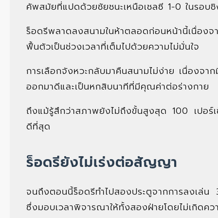
คัพสมัยที่แปดด้วยชัยชนะเหนือเชลซี 1-0 ในรอบชิ
ร็อดรีพลาดลงสนามในห้าตลอดก่อนหน้านี้เนื่องจ
ฟื้นตัวเป็นช่วงเวลาที่เต็มไปด้วยความไม่มั่นใจ
การเลือกจังหวะกลับมาคืนสนามไม่ง่าย เนื่องจา
ออกมาดีและเป็นหกสิบนาทีที่มีคุณค่าต่อร่างกาย
ถึงแม้รู้สึกว่าสภาพยังไม่ถึงขั้นสูงสุด 100 เปอร์เซ
ดีที่สุด
ร็อดรียังไม่เร่งต่อสัญญา
จนถึงตอนนี้ร็อดรีทำไปสองประตูจากการลงเล่น 
ซึ่งมอบเวลาพิจารณาให้ทั้งสองฝ่ายโดยไม่เกิดค