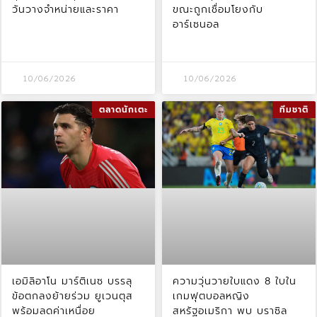
วันวางจำหน่ายและราคา
ขณะถูกเชื่อมโยงกับ
อาร์เซนอล
10/06/2026
10/06/2026
ตลาดนักเตะ
ทีมชาติ
เอมิลิอาโน มาร์ติเนซ บรรลุ
ความวุ่นวายใบแดง 8 ใบใน
ข้อตกลงย้ายร่วม ยูเวนตุส
เกมฟุตบอลหญิง
พร้อมลดค่าเหนื่อย
สหรัฐอเมริกา พบ บราซิล