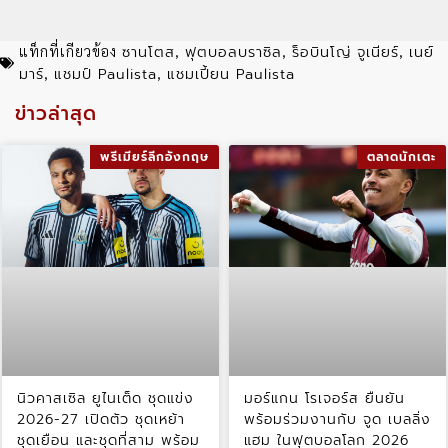
ซานโตส
ฟุตบอลบราซิล
ร็อบินโญ่ จูเนียร์
เนย์
แท็กที่เกียวข้อง
,
,
,
มาร์
แชมป์ Paulista
แชมเปี้ยน Paulista
,
,
ข่าวล่าสุด
พรีเมียร์ลีกอังกฤษ
ตลาดนักเตะ
นิวคาสเซิล ยูไนเต็ด ชุดแข่ง
มอร์แกน โรเจอร์ส ยืนยัน
2026-27 เปิดตัว ชุดเหย้า
พร้อมร่วมงานกับ จูด เบลลิ่ง
ชุดเยือน และชุดที่สาม พร้อม
แฮม ในฟุตบอลโลก 2026