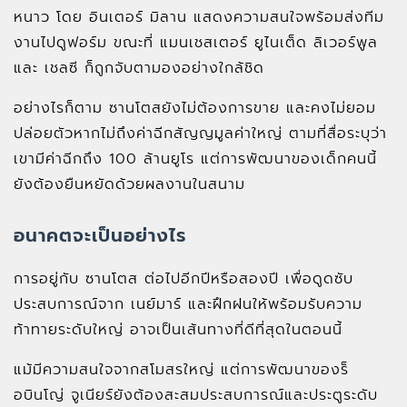
หนาว โดย อินเตอร์ มิลาน แสดงความสนใจพร้อมส่งทีม
งานไปดูฟอร์ม ขณะที่ แมนเชสเตอร์ ยูไนเต็ด ลิเวอร์พูล
และ เชลซี ก็ถูกจับตามองอย่างใกล้ชิด
อย่างไรก็ตาม ซานโตสยังไม่ต้องการขาย และคงไม่ยอม
ปล่อยตัวหากไม่ถึงค่าฉีกสัญญมูลค่าใหญ่ ตามที่สื่อระบุว่า
เขามีค่าฉีกถึง 100 ล้านยูโร แต่การพัฒนาของเด็กคนนี้
ยังต้องยืนหยัดด้วยผลงานในสนาม
อนาคตจะเป็นอย่างไร
การอยู่กับ ซานโตส ต่อไปอีกปีหรือสองปี เพื่อดูดซับ
ประสบการณ์จาก เนย์มาร์ และฝึกฝนให้พร้อมรับความ
ท้าทายระดับใหญ่ อาจเป็นเส้นทางที่ดีที่สุดในตอนนี้
แม้มีความสนใจจากสโมสรใหญ่ แต่การพัฒนาของร็
อบินโญ่ จูเนียร์ยังต้องสะสมประสบการณ์และประตูระดับ