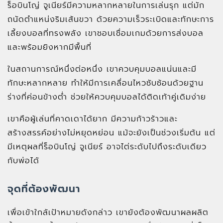
ร็อบินโญ่ จูเนียร์มีความหลากหลายในการเล่นรุก แต่มัก
ถนัดตำแหน่งริมเส้นขวา ด้วยความเร็วระเบิดและทักษะการ
เลี้ยงบอลที่ทรงพลัง เขาชอบเชื่อมเกมด้วยการส่งบอล
และพร้อมยิงหากมีพื้นที่
ในสถานการณ์หนึ่งต่อหนึ่ง เขาควบคุมบอลแน่นและมี
ทักษะหลากหลาย ทำให้มีการเคลื่อนไหวซับซ้อนด้วยฐาน
ร่างที่ค่อนข้างต่ำ ช่วยให้ควบคุมบอลได้ติดเท้าคู่เดิมง่าย
เขาคือผู้เล่นที่คาดเดาได้ยาก มีความก้าวร้าวและ
สร้างสรรค์อย่างไม่หยุดหย่อน แม้จะยังเป็นช่วงเริ่มต้น แต่
มีเหตุผลที่ร็อบินโญ่ จูเนียร์ อาจไต่ระดับไปถึงระดับเดียว
กับพ่อได้
จุดที่ต้องพัฒนา
เพื่อเข้าใกล้เป้าหมายดังกล่าว เขายังต้องพัฒนาผลผลิต