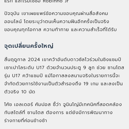
แรก และเริ่มใช้ชื่อ Robinho Jr
ปัจจุบัน เขาเผยแพร่ข้อความขอบคุณผ่านสื่อสังคม
ออนไลน์ โดยระบุว่าตนเห็นความฝันอีกครั้งเป็นจริง
ขอบคุณทุกโอกาส ความท้าทาย และความสำเร็จที่ได้รับ
จุดเปลี่ยนครั้งใหญ่
สิ้นฤดูกาล 2024 เขาคว้าอันดับดาวซัลโวร่วมในชิงแชมป์
เซาเปาโลระดับ U17 ด้วยจำนวนประตู 9 ลูก ช่วย ซานโตส
รุ่น U17 คว้าแชมป์ แม้โอกาสลงสนามจริงในรายการนี้จะ
จำกัดด้วยการใช้งานเป็นตัวสำรองถึง 19 เกม และลงเป็น
ตัวจริง 10 นัด
โค้ช เอลเดอร์ คัมปอส ชี้ว่า จูนินโญ่มีเทคนิคที่สอดคล้อง
กับสไตล์ที่ ซานโตส ต้องการ แต่ยังมีการพัฒนาทาง
ร่างกายที่ค่อนข้างช้า