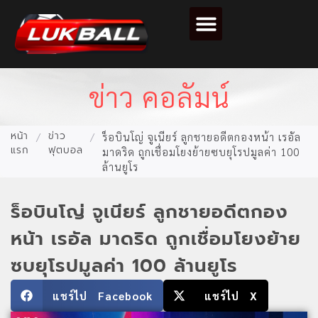
ตารางคะแนนฟุตบอล
ข่าว คอลัมน์
หน้า
ข่าว
/
/
ร็อบินโญ่ จูเนียร์ ลูกชายอดีตกองหน้า เรอัล
แรก
ฟุตบอล
มาดริด ถูกเชื่อมโยงย้ายซบยุโรปมูลค่า 100
ล้านยูโร
ร็อบินโญ่ จูเนียร์ ลูกชายอดีตกอง
หน้า เรอัล มาดริด ถูกเชื่อมโยงย้าย
ซบยุโรปมูลค่า 100 ล้านยูโร
แชร์ไป Facebook
แชร์ไป X