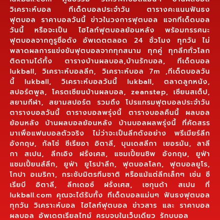
วิเคราะห์บอล ทีเด็ดบอลประจำวัน ตารางคะแนนฟันธง
ฟุตบอล ราคาบอลวันนี้ ข่าวในวงการฟุตบอล แจกทีเด็ดบอล
วันนี้ หรือจะเป็น ไฮไลท์ฟุตบอลย้อนหลัง พร้อมทรรศนะ
ฟุตบอลจากกูรูชื่อดัง อัพเดตตลอด 24 ชั่วโมง ทุกวัน ไม่
พลาดผลการแข่งขันฟุตบอลจากทุกสนาม ทุกคู่ ทุกลีกทั่วโลก
ติดตามได้ทั้ง ตารางบ้านผลบอล,บ้านรักบอล, ทีเด็ดบอล
lukball, วิเคราะห์บอลลีก, วิเคราะห์บอล 7m ,ทีเด็ดบอลวัน
นี้ lukball, วิเคราะห์บอลวันนี้ lukball, ตลาดลูกหนัง,
สปอร์ตพูล, โครตเซียนบ้านผลบอล, zeanstep, เซียนสเต็ป,
สยามกีฬา, สยามสปอร์ต รวมถึง โปรแกรมฟุตบอลประจำวัน
ตารางบอลวันนี้ ตารางบอลพรุ่งนี้ ตารางบอลคืนนี้ ผลบอล
ย้อนหลัง บ้านผลบอลย้อนหลัง บ้านบอลผลพรุ่งนี้ ที่คัดสรร
มาเพื่อแฟนบอลตัวจริง ไม่ว่าจะเป็นลีกดังอย่าง พรีเมียร์ลีก
อังกฤษ, กัลโช่ ซีเรียอา อิตาลี, บุนเดสลีกา เยอรมัน, ลาลี
กา สเปน, ลีกเอิง ฝรั่งเศส, แชมเปี้ยนชิพ อังกฤษ, ยูฟ่า
แชมเปี้ยนส์ลีก, ยูฟ่า ยูโรปาลีก, ฟุตบอลโลก, ฟุตบอลยูโร,
โกปา อเมริกา, กระชับมิตรทีมชาติ หรือแม้แต่ลีกเล็กๆ เช่น ซี
เรียบี อิตาลี, ลีกเดอซ์ ฝรั่งเศส, เซกุนด้า สเปน ที่
lukball.com คุณจะได้รับทั้ง ทีเด็ดบอลแม่นๆ ฟันธงฟุตบอล
ทุกวัน วิเคราะห์บอล ไฮไลท์ฟุตบอล ข่าวสาร และ ราคาบอล
ผลบอล อัพเดตเรียลไทม์ ครบจบในเว็บเดียว รักบบอล