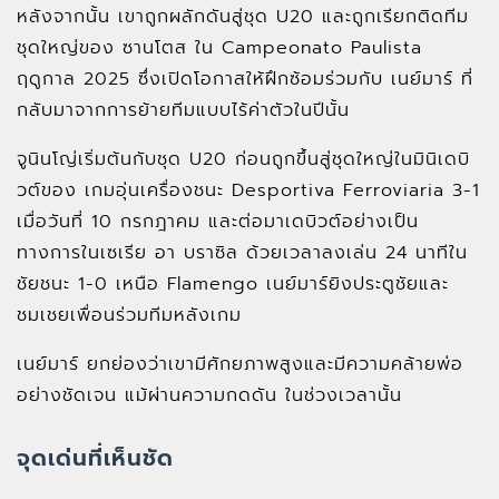
หลังจากนั้น เขาถูกผลักดันสู่ชุด U20 และถูกเรียกติดทีม
ชุดใหญ่ของ ซานโตส ใน Campeonato Paulista
ฤดูกาล 2025 ซึ่งเปิดโอกาสให้ฝึกซ้อมร่วมกับ เนย์มาร์ ที่
กลับมาจากการย้ายทีมแบบไร้ค่าตัวในปีนั้น
จูนินโญ่เริ่มต้นกับชุด U20 ก่อนถูกขึ้นสู่ชุดใหญ่ในมินิเดบิ
วต์ของ เกมอุ่นเครื่องชนะ Desportiva Ferroviaria 3-1
เมื่อวันที่ 10 กรกฎาคม และต่อมาเดบิวต์อย่างเป็น
ทางการในเซเรีย อา บราซิล ด้วยเวลาลงเล่น 24 นาทีใน
ชัยชนะ 1-0 เหนือ Flamengo เนย์มาร์ยิงประตูชัยและ
ชมเชยเพื่อนร่วมทีมหลังเกม
เนย์มาร์ ยกย่องว่าเขามีศักยภาพสูงและมีความคล้ายพ่อ
อย่างชัดเจน แม้ผ่านความกดดัน ในช่วงเวลานั้น
จุดเด่นที่เห็นชัด