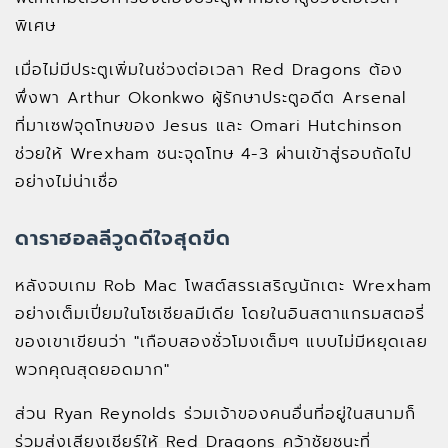
พิเศษ
เมื่อไม่มีประตูเพิ่มในช่วงต่อเวลา Red Dragons ต้อง
พึ่งพา Arthur Okonkwo ผู้รักษาประตูอดีต Arsenal
ที่มาเซฟจุดโทษของ Jesus และ Omari Hutchinson
ช่วยให้ Wrexham ชนะจุดโทษ 4-3 ผ่านเข้าสู่รอบถัดไป
อย่างไม่น่าเชื่อ
ดาราฮอลลีวูดดีใจสุดขีด
หลังจบเกม Rob Mac โพสต์สรรเสริญนักเตะ Wrexham
อย่างเต็มเปี่ยมในโซเชียลมีเดีย โดยในอินสตาแกรมสตอรี่
ของเขาเขียนว่า "เกือบสองชั่วโมงเต็มๆ แบบไม่มีหยุดเลย
พวกคุณสุดยอดมาก"
ส่วน Ryan Reynolds ร่วมเจ้าของคนอื่นที่อยู่ในสนามก็
ร่วมส่งเสียงเชียร์ให้ Red Dragons คว้าชัยชนะที่