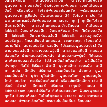
วิเคราะห์บอล ทีเด็ดบอลประจำวัน ตารางคะแนนฟันธง
ฟุตบอล ราคาบอลวันนี้ ข่าวในวงการฟุตบอล แจกทีเด็ดบอล
วันนี้ หรือจะเป็น ไฮไลท์ฟุตบอลย้อนหลัง พร้อมทรรศนะ
ฟุตบอลจากกูรูชื่อดัง อัพเดตตลอด 24 ชั่วโมง ทุกวัน ไม่
พลาดผลการแข่งขันฟุตบอลจากทุกสนาม ทุกคู่ ทุกลีกทั่วโลก
ติดตามได้ทั้ง ตารางบ้านผลบอล,บ้านรักบอล, ทีเด็ดบอล
lukball, วิเคราะห์บอลลีก, วิเคราะห์บอล 7m ,ทีเด็ดบอลวัน
นี้ lukball, วิเคราะห์บอลวันนี้ lukball, ตลาดลูกหนัง,
สปอร์ตพูล, โครตเซียนบ้านผลบอล, zeanstep, เซียนสเต็ป,
สยามกีฬา, สยามสปอร์ต รวมถึง โปรแกรมฟุตบอลประจำวัน
ตารางบอลวันนี้ ตารางบอลพรุ่งนี้ ตารางบอลคืนนี้ ผลบอล
ย้อนหลัง บ้านผลบอลย้อนหลัง บ้านบอลผลพรุ่งนี้ ที่คัดสรร
มาเพื่อแฟนบอลตัวจริง ไม่ว่าจะเป็นลีกดังอย่าง พรีเมียร์ลีก
อังกฤษ, กัลโช่ ซีเรียอา อิตาลี, บุนเดสลีกา เยอรมัน, ลาลี
กา สเปน, ลีกเอิง ฝรั่งเศส, แชมเปี้ยนชิพ อังกฤษ, ยูฟ่า
แชมเปี้ยนส์ลีก, ยูฟ่า ยูโรปาลีก, ฟุตบอลโลก, ฟุตบอลยูโร,
โกปา อเมริกา, กระชับมิตรทีมชาติ หรือแม้แต่ลีกเล็กๆ เช่น ซี
เรียบี อิตาลี, ลีกเดอซ์ ฝรั่งเศส, เซกุนด้า สเปน ที่
lukball.com คุณจะได้รับทั้ง ทีเด็ดบอลแม่นๆ ฟันธงฟุตบอล
ทุกวัน วิเคราะห์บอล ไฮไลท์ฟุตบอล ข่าวสาร และ ราคาบอล
ผลบอล อัพเดตเรียลไทม์ ครบจบในเว็บเดียว รักบบอล