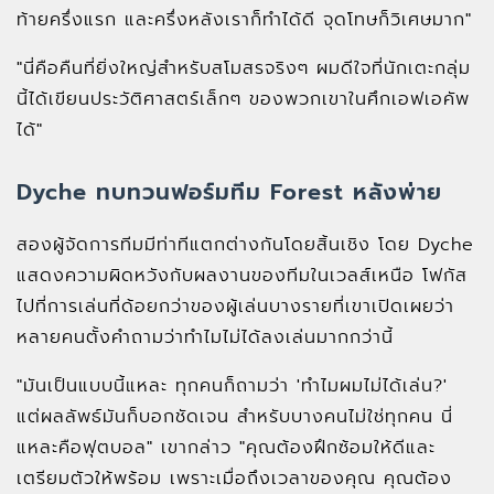
ท้ายครึ่งแรก และครึ่งหลังเราก็ทำได้ดี จุดโทษก็วิเศษมาก"
"นี่คือคืนที่ยิ่งใหญ่สำหรับสโมสรจริงๆ ผมดีใจที่นักเตะกลุ่ม
นี้ได้เขียนประวัติศาสตร์เล็กๆ ของพวกเขาในศึกเอฟเอคัพ
ได้"
Dyche ทบทวนฟอร์มทีม Forest หลังพ่าย
สองผู้จัดการทีมมีท่าทีแตกต่างกันโดยสิ้นเชิง โดย Dyche
แสดงความผิดหวังกับผลงานของทีมในเวลส์เหนือ โฟกัส
ไปที่การเล่นที่ด้อยกว่าของผู้เล่นบางรายที่เขาเปิดเผยว่า
หลายคนตั้งคำถามว่าทำไมไม่ได้ลงเล่นมากกว่านี้
"มันเป็นแบบนี้แหละ ทุกคนก็ถามว่า 'ทำไมผมไม่ได้เล่น?'
แต่ผลลัพธ์มันก็บอกชัดเจน สำหรับบางคนไม่ใช่ทุกคน นี่
แหละคือฟุตบอล" เขากล่าว "คุณต้องฝึกซ้อมให้ดีและ
เตรียมตัวให้พร้อม เพราะเมื่อถึงเวลาของคุณ คุณต้อง