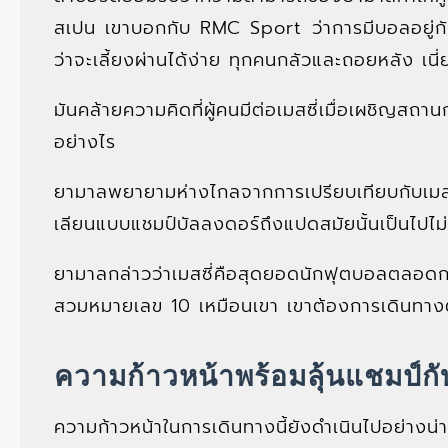
สเปน เขาบอกกับ RMC Sport ว่าการมีบอลอยู่กับเ
ว่าจะเลี้ยงผ่านได้ง่าย ทุกคนกลัวและถอยหลัง เนี่
มันคล้ายความคิดที่ผู้คนมีต่อเมสซี่เมื่อเผชิญ
อย่างไร
ยามาลพยายามห่างไกลจากการเปรียบเทียบกับเมสซี
เลียนแบบแชมป์บัลลงดอร์ถึงแปดสมัยนั้นเป็นไปไม่
ยามาลกล่าวว่าเมสซี่คือสุดยอดนักฟุตบอลตลอดกา
สวมหมายเลข 10 เหมือนเขา เขาต้องการเดินทา
ความก้าวหน้าพร้อมลุ้นแชมป์
ความก้าวหน้าในการเดินทางนี้ยังดำเนินไปอย่างน่