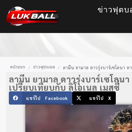
ข่าวฟุตบ
หน้าแรก
ข่าวฟุตบอล
/
/
ลามีน ยามาล ดาวรุ่งบาร์เซโลนา ดา
ลามีน ยามาล ดาวรุ่งบาร์เซโลนา
เปรียบเทียบกับ ลิโอเนล เมสซี่
แชร์ไป Facebook
แชร์ไป X