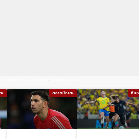
ลา ลีกา
ลามีน ยามาล
ลิโอเนล เมสซี่
,
,
,
ตะ
ตลาดนักเตะ
ทีมช