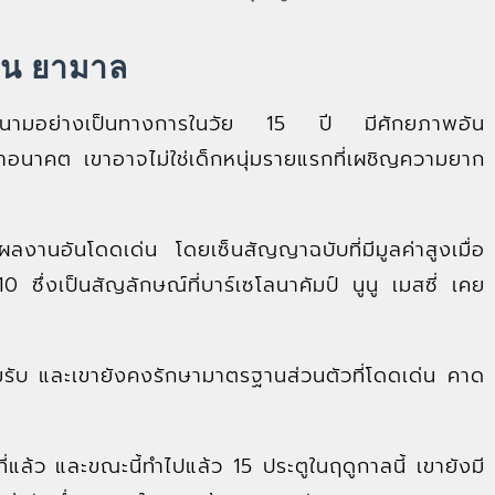
มีน ยามาล
าสลงสนามอย่างเป็นทางการในวัย 15 ปี มีศักยภาพอัน
ดาอนาคต เขาอาจไม่ใช่เด็กหนุ่มรายแรกที่เผชิญความยาก
ผลงานอันโดดเด่น โดยเซ็นสัญญาฉบับที่มีมูลค่าสูงเมื่อ
 ซึ่งเป็นสัญลักษณ์ที่บาร์เซโลนาคัมป์ นูนู เมสซี่ เคย
มรับ และเขายังคงรักษามาตรฐานส่วนตัวที่โดดเด่น คาด
แล้ว และขณะนี้ทำไปแล้ว 15 ประตูในฤดูกาลนี้ เขายังมี