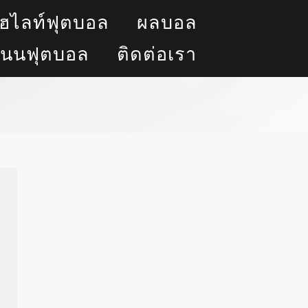
ฮไลท์ฟุตบอล
ผลบอล
นนฟุตบอล
ติดต่อเรา