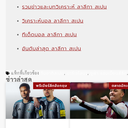
รวมข่าวและบทวิเคราะห์ ลาลีกา สเปน
วิเคราะห์บอล ลาลีกา สเปน
ทีเด็ดบอล ลาลีกา สเปน
อันดับล่าสุด ลาลีกา สเปน
ทีมชาติสเปน
บาร์เซโลนา
ยูฟ่า แชมเปี้ยนส์ลีก
แท็กที่เกียวข้อง
,
,
ข่าวล่าสุด
พรีเมียร์ลีกอังกฤษ
ตลาดนักเ