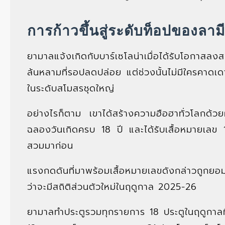
การก้าวขึ้นสู่ระดับท็อปของลา
ยามาลแจ้งเกิดกับบาร์เซโลน่าเมื่อได้รับโอก
ล้นหลามที่รอปลดปล่อย แต่ช่วงนั้นไม่มีใครคาดเ
ในระดับสโมสรชุดใหญ่
อย่างไรก็ตาม เขาได้สร้างความฮือฮาทั่วโลกด้วย
ฉลองวันเกิดครบ 18 ปี และได้รับเสื้อหมายเลข 10
สวมมาก่อน
แรงกดดันที่มาพร้อมเสื้อหมายเลขดังกล่าวถูกยอ
ว่าจะมีสถิติส่วนตัวใหม่ในฤดูกาล 2025-26
ยามาลทำประตูรวมทุกรายการ 18 ประตูในฤดูกาลที่