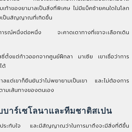
ท้าของยามาลเป็นสิ่งที่พิเศษ ไม่มีแบ็คซ้ายคนใดในโลก
ยเป็นสัญญาณที่เกิดขึ้น
สถานการณ์หนึ่งต่อหนึ่ง จะคาดเดาทางที่เขาจะเลือกเดิน
่ตั้งแต่ก้าวออกจากศูนย์ฝึกลา มาเซีย เขาเชื่อว่าการ
ได้
ลแต่เขาก็ยืนยันว่าไม่พยายามเป็นเขา และไม่ต้องการ
งตามเส้นทางของตนเอง
กับบาร์เซโลนาและทีมชาติสเปน
าประทับใจ และมีสัญญาณว่าในการมาถึงจะมีสิ่งที่ดีขึ้น