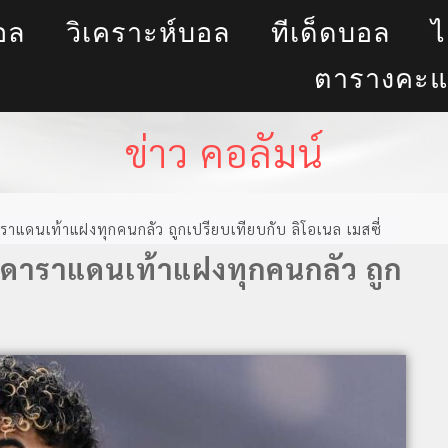
อล
วิเคราะห์บอล
ทีเด็ดบอล
ไ
ตารางคะแ
ข่าว คอลัมน์
ราแดนเท้าแฝงทุกคนกลัว ถูกเปรียบเทียบกับ ลิโอเนล เมสซี่
 ดาราแดนเท้าแฝงทุกคนกลัว ถูก