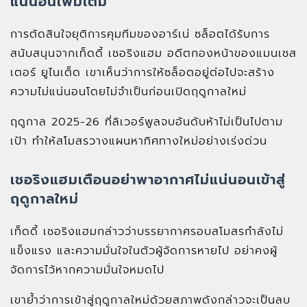
แน่นอนเพิ่มเติม
การตัดสินใจยุติการคุมทีมของอาร์เน่ ซล็อตได้รับการ
สนับสนุนจากเท็ดดี้ เชอริงแฮม อดีตกองหน้าของแมนเชส
เตอร์ ยูไนเต็ด เขาเห็นว่าการให้ซล็อตอยู่ต่อไปจะสร้าง
ความไม่แน่นอนโดยไม่จำเป็นก่อนเปิดฤดูกาลใหม่
ฤดูกาล 2025-26 ที่ลิเวอร์พูลจบอันดับห้าไม่เป็นไปตาม
เป้า ทำให้สโมสรวางแผนหาทิศทางใหม่อย่างเร่งด่วน
เชอริงแฮมเตือนอย่าพาอากาศไม่แน่นอนเข้าสู่
ฤดูกาลใหม่
เท็ดดี้ เชอริงแฮมกล่าวว่าบรรยากาศรอบสโมสรกำลังไม่
แข็งแรง และความมั่นใจในตัวผู้จัดการหายไป อย่าคงผู้
จัดการไว้หากความมั่นใจหมดไป
เขาย้ำว่าการเข้าสู่ฤดูกาลใหม่ด้วยสภาพดังกล่าวจะเป็นลบ