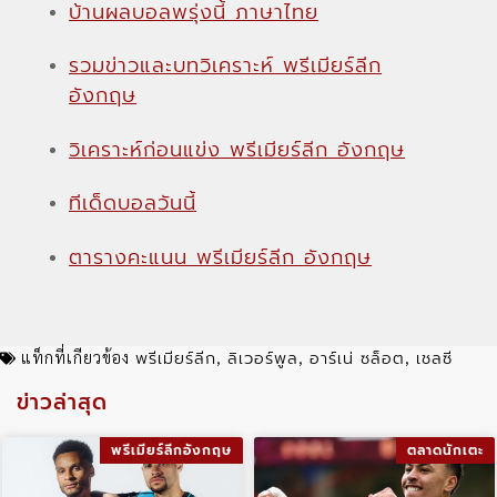
บ้านผลบอลพรุ่งนี้ ภาษาไทย
รวมข่าวและบทวิเคราะห์ พรีเมียร์ลีก
อังกฤษ
วิเคราะห์ก่อนแข่ง พรีเมียร์ลีก อังกฤษ
ทีเด็ดบอลวันนี้
ตารางคะแนน พรีเมียร์ลีก อังกฤษ
พรีเมียร์ลีก
ลิเวอร์พูล
อาร์เน่ ซล็อต
เชลซี
แท็กที่เกียวข้อง
,
,
,
ข่าวล่าสุด
พรีเมียร์ลีกอังกฤษ
ตลาดนักเตะ