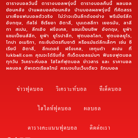
ตารางบอลวันนี้ ตารางบอลพรุ่งนี้ ตารางบอลคืนนี้ ผลบอล
ย้อนหลัง บ้านผลบอลย้อนหลัง บ้านบอลผลพรุ่งนี้ ที่คัดสรร
มาเพื่อแฟนบอลตัวจริง ไม่ว่าจะเป็นลีกดังอย่าง พรีเมียร์ลีก
อังกฤษ, กัลโช่ ซีเรียอา อิตาลี, บุนเดสลีกา เยอรมัน, ลาลี
กา สเปน, ลีกเอิง ฝรั่งเศส, แชมเปี้ยนชิพ อังกฤษ, ยูฟ่า
แชมเปี้ยนส์ลีก, ยูฟ่า ยูโรปาลีก, ฟุตบอลโลก, ฟุตบอลยูโร,
โกปา อเมริกา, กระชับมิตรทีมชาติ หรือแม้แต่ลีกเล็กๆ เช่น ซี
เรียบี อิตาลี, ลีกเดอซ์ ฝรั่งเศส, เซกุนด้า สเปน ที่
lukball.com คุณจะได้รับทั้ง ทีเด็ดบอลแม่นๆ ฟันธงฟุตบอล
ทุกวัน วิเคราะห์บอล ไฮไลท์ฟุตบอล ข่าวสาร และ ราคาบอล
ผลบอล อัพเดตเรียลไทม์ ครบจบในเว็บเดียว รักบบอล
ข่าวฟุตบอล
วิเคราะห์บอล
ทีเด็ดบอล
ไฮไลท์ฟุตบอล
ผลบอล
ตารางคะแนนฟุตบอล
ติดต่อเรา