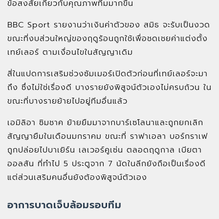
ข้อสงสัยเกี่ยวกับคุณภาพทีมมากขึ้น
BBC Sport รายงานว่าเงินค่าตัวของ สมิธ จะรับเป็นงวด
ขณะที่งบส่วนใหญ่ของฤดูร้อนถูกใช้เพื่อชดเชยค่าแต่งตั้ง
เทย์เลอร์ ตามเงื่อนไขในสัญญาเดิม
สี่ในแปดการเสริมช่วงซัมเมอร์เปิดตัวก่อนที่เทย์เลอร์จะมา
ถึง ซึ่งไม่ใช่เรื่องดี บางรายยังพิสูจน์ตัวเองไม่ครบถ้วน ใน
ขณะที่บางรายย้ายไปอยู่ทีมอื่นแล้ว
เอมิลิอา ซิมชาค ย้ายยืมมาจากบาร์เซโลนาและถูกยกเลิก
สัญญายืมในเดือนมกราคม ขณะที่ ราฟาเอลา บอร์กราเฟ
ถูกปล่อยไปบาเยิร์น เลเวอร์คูเซ่น ตลอดฤดูกาล เบียตา
ออลสัน ที่ทำไป 5 ประตูจาก 7 นัดในลีกยังถือเป็นเรื่องดี
แต่ส่วนเสริมคนอื่นยังต้องพิสูจน์ตัวเอง
อาการบาดเจ็บล้อมรอบทีม