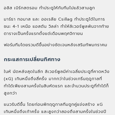
อลิส เบิร์กสตรอม ทำประตูให้กับทีมไปแล้วสามลูก
มาร์ธา ทอมาส และ ออเรลีย Csillag ทำประตูได้ในการ
ชนะ 4-1 เหนือ แอสตัน วิลล่า ทำให้ลิเวอร์พูลพ้นจากท้าย
ตารางเป็นครั้งแรกตั้งแต่เดือนพฤศจิกายน
ฟอร์มทีมโดยรวมดีขึ้นอย่างชัดเจนหลังเสริมทัพมกราคม
กระแสการเปลี่ยนทิศทาง
ในห้ นัดหลังสุดในลีก ลิเวอร์พูลมีค่าเฉลี่ยประตูที่คาดหวัง
(xG) เกินหนึ่งถึงสี่ครั้ง มากกว่าในช่วงเกริ่นฤดูกาลที่
ทำได้เพียงสามครั้งในสิบหัดแรก และจำนวนประตูที่ทำได้ก็
สูงกว่า
แนวรับดีขึ้น โดยก่อนพักฤดูกาลทีมถูกคู่แข่งสร้าง xG
เกินหนึ่งถึงเก้าครั้ง และสูงกว่าสองถึงสามครั้งในช่วงปี