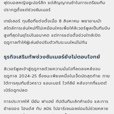
ฟุตบอลหญิงซูเปอร์ลีก แต่สัญญาณช้าในการเตรียมทีม
ปรากฏตั้งแต่ช่วงซัมเมอร์
เทย์เลอร์ กุนซือที่แต่งตั้งเมื่อ 8 สิงหาคม พยายามนำ
สไตล์การเล่นใหม่ที่ไม่เหมือนใครเพื่อให้ลิเวอร์พูลเป็นทีมบีบ
สูงที่สุดในยุโรปในอนาคต แต่การแต่งตั้งช่วงใกล้เปิด
ฤดูกาลทำให้ผู้เล่นยังปรับตัวกับระบบใหม่ไม่ทัน
ธุรกิจเสริมทัพช่วงซัมเมอร์ยังไม่ตอบโจทย์
ลิเวอร์พูลเข้าสู่ฤดูกาลด้วยความมั่นใจที่ลดลงหลังจบ
ฤดูกาล 2024-25 ซึ่งชนะเพียงหนึ่งในเจ็ดนัดสุดท้าย ภาย
ใต้การคุมทีมชั่วคราว แอมเบอร์ ไวท์ลีย์ หลังจากที่แมตต์
เบิร์ดถูกปลด
การประกาศให้ นียัม ฟาเฮย์ กัปตันทีมเลิกค้าแข้ง และการ
ย้ายของ ไฮนด์ส กับ สมิธ ไปอาร์เซนอลย่อมไม่ช่วยคลาย