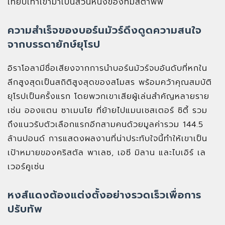
เทียบเท่าเข้ามาเป็นส่วนหนึ่งของทีมสตาฟฟ์
ความสำเร็จของบอร์นมัวร์ดึงดูดความสนใจ
จากบรรดายักษ์ยุโรป
อิราโอลามีชื่อเสียงจากการนำบอร์นมัวร์จบอันดับที่หกใน
ลีกสูงสุดเป็นสถิติสูงสุดของสโมสร พร้อมคว้าคุณสมบัติ
ยุโรปเป็นครั้งแรก โดยพวกเขาเสียผู้เล่นสำคัญหลายราย
เช่น อองแตน ซาเมนโย ที่ย้ายไปแมนเชสเตอร์ ซิตี้ รวม
ถึงแนวรับตัวเลือกแรกอีกสามคนด้วยมูลค่ารวม 144.5
ล้านปอนด์ การแสดงผลงานที่น่าประทับใจนี้ทำให้เขาเป็น
เป้าหมายของคริสตัล พาเลซ, เอซี มิลาน และไบเอิร์ เล
เวอร์คูเซ่น
หงส์แดงต้องแต่งตั้งอย่างรวดเร็วเพื่อการ
ปรับทัพ