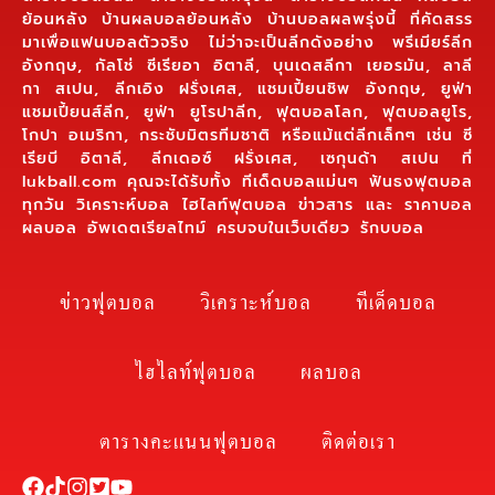
ย้อนหลัง บ้านผลบอลย้อนหลัง บ้านบอลผลพรุ่งนี้ ที่คัดสรร
มาเพื่อแฟนบอลตัวจริง ไม่ว่าจะเป็นลีกดังอย่าง พรีเมียร์ลีก
อังกฤษ, กัลโช่ ซีเรียอา อิตาลี, บุนเดสลีกา เยอรมัน, ลาลี
กา สเปน, ลีกเอิง ฝรั่งเศส, แชมเปี้ยนชิพ อังกฤษ, ยูฟ่า
แชมเปี้ยนส์ลีก, ยูฟ่า ยูโรปาลีก, ฟุตบอลโลก, ฟุตบอลยูโร,
โกปา อเมริกา, กระชับมิตรทีมชาติ หรือแม้แต่ลีกเล็กๆ เช่น ซี
เรียบี อิตาลี, ลีกเดอซ์ ฝรั่งเศส, เซกุนด้า สเปน ที่
lukball.com คุณจะได้รับทั้ง ทีเด็ดบอลแม่นๆ ฟันธงฟุตบอล
ทุกวัน วิเคราะห์บอล ไฮไลท์ฟุตบอล ข่าวสาร และ ราคาบอล
ผลบอล อัพเดตเรียลไทม์ ครบจบในเว็บเดียว รักบบอล
ข่าวฟุตบอล
วิเคราะห์บอล
ทีเด็ดบอล
ไฮไลท์ฟุตบอล
ผลบอล
ตารางคะแนนฟุตบอล
ติดต่อเรา