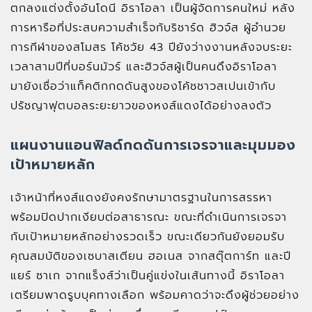
ตกลงแต่งตั้งอันโดนี อิราโอลา เป็นผู้จัดการคนใหม่ หลัง
การหารือที่ประสบความสำเร็จกับริชาร์ด ฮิวจ์ส ผู้อำนวย
การกีฬาของสโมสร โค้ชวัย 43 ปียังว่างงานหลังจบระยะ
เวลาสามปีที่บอร์นมัวร์ และฮิวจ์สผู้เป็นคนดึงอิราโอลา
มายังเชื่อว่าแท็คติกกดดันสูงของโค้ชชาวสเปนเข้ากับ
ปรัชญาฟุตบอลระยะยาวของหงส์แดงได้อย่างลงตัว
แผนงานแอนฟิลด์กดดันการเจรจาและมุมมอง
เป้าหมายหลัก
เจ้าหน้าที่หงส์แดงยังคงรักษามาตรฐานในการสรรหา
พร้อมปิดปากเงียบต่อสาธารณะ ขณะที่ดำเนินการเจรจา
กับเป้าหมายหลักอย่างรวดเร็ว ขณะเดียวกันยังยอมรับ
คุณสมบัติของเซบาสเตียน ฮอเนส จากสตุ๊ตการ์ท และปี
แยร์ ซาเก จากแร็งส์ว่าเป็นคู่แข่งในเส้นทางนี้ อิราโอลา
เตรียมพาดรูบบุคทางเลือก พร้อมคาดว่าจะดึงผู้ช่วยอย่าง