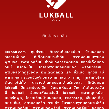
ติดต่อเรา คลิก
lukball.com ศูนย์รวม วิเคราะห์บอลแม่นๆ บ้านผลบอล
วิเคราะห์บอล ทีเด็ดบอลประจำวัน ตารางคะแนนฟันธง
ฟุตบอล ราคาบอลวันนี้ ข่าวในวงการฟุตบอล แจกทีเด็ดบอล
วันนี้ หรือจะเป็น ไฮไลท์ฟุตบอลย้อนหลัง พร้อมทรรศนะ
ฟุตบอลจากกูรูชื่อดัง อัพเดตตลอด 24 ชั่วโมง ทุกวัน ไม่
พลาดผลการแข่งขันฟุตบอลจากทุกสนาม ทุกคู่ ทุกลีกทั่วโลก
ติดตามได้ทั้ง ตารางบ้านผลบอล,บ้านรักบอล, ทีเด็ดบอล
lukball, วิเคราะห์บอลลีก, วิเคราะห์บอล 7m ,ทีเด็ดบอลวัน
นี้ lukball, วิเคราะห์บอลวันนี้ lukball, ตลาดลูกหนัง,
สปอร์ตพูล, โครตเซียนบ้านผลบอล, zeanstep, เซียนสเต็ป,
สยามกีฬา, สยามสปอร์ต รวมถึง โปรแกรมฟุตบอลประจำวัน
ตารางบอลวันนี้ ตารางบอลพรุ่งนี้ ตารางบอลคืนนี้ ผลบอล