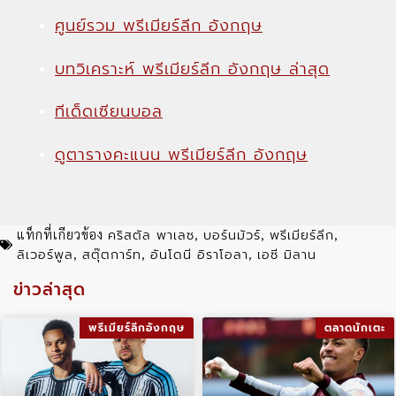
ศูนย์รวม พรีเมียร์ลีก อังกฤษ
บทวิเคราะห์ พรีเมียร์ลีก อังกฤษ ล่าสุด
ทีเด็ดเซียนบอล
ดูตารางคะแนน พรีเมียร์ลีก อังกฤษ
คริสตัล พาเลซ
บอร์นมัวร์
พรีเมียร์ลีก
แท็กที่เกียวข้อง
,
,
,
ลิเวอร์พูล
สตุ๊ตการ์ท
อันโดนี อิราโอลา
เอซี มิลาน
,
,
,
ข่าวล่าสุด
พรีเมียร์ลีกอังกฤษ
ตลาดนักเตะ