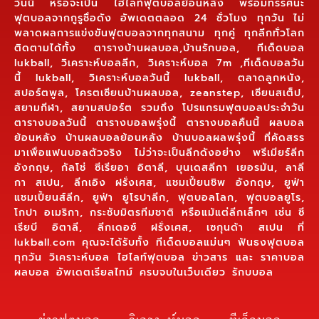
วันนี้ หรือจะเป็น ไฮไลท์ฟุตบอลย้อนหลัง พร้อมทรรศนะ
ฟุตบอลจากกูรูชื่อดัง อัพเดตตลอด 24 ชั่วโมง ทุกวัน ไม่
พลาดผลการแข่งขันฟุตบอลจากทุกสนาม ทุกคู่ ทุกลีกทั่วโลก
ติดตามได้ทั้ง ตารางบ้านผลบอล,บ้านรักบอล, ทีเด็ดบอล
lukball, วิเคราะห์บอลลีก, วิเคราะห์บอล 7m ,ทีเด็ดบอลวัน
นี้ lukball, วิเคราะห์บอลวันนี้ lukball, ตลาดลูกหนัง,
สปอร์ตพูล, โครตเซียนบ้านผลบอล, zeanstep, เซียนสเต็ป,
สยามกีฬา, สยามสปอร์ต รวมถึง โปรแกรมฟุตบอลประจำวัน
ตารางบอลวันนี้ ตารางบอลพรุ่งนี้ ตารางบอลคืนนี้ ผลบอล
ย้อนหลัง บ้านผลบอลย้อนหลัง บ้านบอลผลพรุ่งนี้ ที่คัดสรร
มาเพื่อแฟนบอลตัวจริง ไม่ว่าจะเป็นลีกดังอย่าง พรีเมียร์ลีก
อังกฤษ, กัลโช่ ซีเรียอา อิตาลี, บุนเดสลีกา เยอรมัน, ลาลี
กา สเปน, ลีกเอิง ฝรั่งเศส, แชมเปี้ยนชิพ อังกฤษ, ยูฟ่า
แชมเปี้ยนส์ลีก, ยูฟ่า ยูโรปาลีก, ฟุตบอลโลก, ฟุตบอลยูโร,
โกปา อเมริกา, กระชับมิตรทีมชาติ หรือแม้แต่ลีกเล็กๆ เช่น ซี
เรียบี อิตาลี, ลีกเดอซ์ ฝรั่งเศส, เซกุนด้า สเปน ที่
lukball.com คุณจะได้รับทั้ง ทีเด็ดบอลแม่นๆ ฟันธงฟุตบอล
ทุกวัน วิเคราะห์บอล ไฮไลท์ฟุตบอล ข่าวสาร และ ราคาบอล
ผลบอล อัพเดตเรียลไทม์ ครบจบในเว็บเดียว รักบบอล