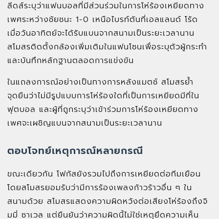
ลีดส์ระบุว่าแฟนบอลที่มีส่วนร่วมในการโห่ร้องเหยียดทาง
เพศระหว่างชัยชนะ 1-0 เหนือไบรท์ตันที่เอลแลนด์ โร้ด
เมื่อวันอาทิตย์จะได้รับแบนจากสนามเป็นระยะเวลานาน
สโมสรติดตั้งกล้องเพิ่มเติมในแฟนโซนเพื่อระบุตัวผู้กระทำ
และบันทึกหลักฐานตลอดการแข่งขัน
ในแถลงการณ์อย่างเป็นทางการหลังแมตช์ สโมสรย้ำ
จุดยืนว่าไม่มีรูปแบบการโห่ร้องใดที่เป็นการเหยียดมีที่ใน
ฟุตบอล และผู้ที่ถูกระบุว่าเข้าร่วมการโห่ร้องเหยียดทาง
เพศจะเผชิญแบนจากสนามเป็นระยะเวลานาน
ตอบโจทย์เหตุการณ์หลายกรณี
ขณะเดียวกัน โฟกัสยังรวมไปถึงการเหยียดต่อทีมเยือน
โดยสโมสรยอมรับว่ามีการร้องเพลงก้าวร้าวอื่น ๆ ใน
สนามด้วย สโมสรแสดงความผิดหวังต่อเสียงโห่ร้องถึงจิ
มมี่ ซาเวล แต่ยืนยันว่าความผิดนี้ไม่ใช่เหตุยึดความเห็น