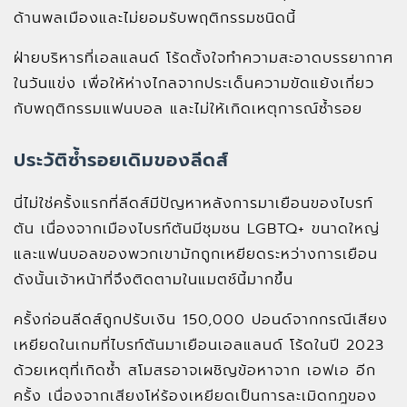
ด้านพลเมืองและไม่ยอมรับพฤติกรรมชนิดนี้
ฝ่ายบริหารที่เอลแลนด์ โร้ดตั้งใจทำความสะอาดบรรยากาศ
ในวันแข่ง เพื่อให้ห่างไกลจากประเด็นความขัดแย้งเกี่ยว
กับพฤติกรรมแฟนบอล และไม่ให้เกิดเหตุการณ์ซ้ำรอย
ประวัติซ้ำรอยเดิมของลีดส์
นี่ไม่ใช่ครั้งแรกที่ลีดส์มีปัญหาหลังการมาเยือนของไบรท์
ตัน เนื่องจากเมืองไบรท์ตันมีชุมชน LGBTQ+ ขนาดใหญ่
และแฟนบอลของพวกเขามักถูกเหยียดระหว่างการเยือน
ดังนั้นเจ้าหน้าที่จึงติดตามในแมตช์นี้มากขึ้น
ครั้งก่อนลีดส์ถูกปรับเงิน 150,000 ปอนด์จากกรณีเสียง
เหยียดในเกมที่ไบรท์ตันมาเยือนเอลแลนด์ โร้ดในปี 2023
ด้วยเหตุที่เกิดซ้ำ สโมสรอาจเผชิญข้อหาจาก เอฟเอ อีก
ครั้ง เนื่องจากเสียงโห่ร้องเหยียดเป็นการละเมิดกฎของ