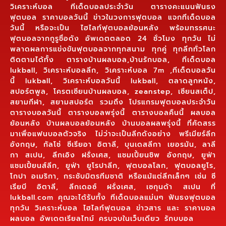
วิเคราะห์บอล ทีเด็ดบอลประจำวัน ตารางคะแนนฟันธง
ฟุตบอล ราคาบอลวันนี้ ข่าวในวงการฟุตบอล แจกทีเด็ดบอล
วันนี้ หรือจะเป็น ไฮไลท์ฟุตบอลย้อนหลัง พร้อมทรรศนะ
ฟุตบอลจากกูรูชื่อดัง อัพเดตตลอด 24 ชั่วโมง ทุกวัน ไม่
พลาดผลการแข่งขันฟุตบอลจากทุกสนาม ทุกคู่ ทุกลีกทั่วโลก
ติดตามได้ทั้ง ตารางบ้านผลบอล,บ้านรักบอล, ทีเด็ดบอล
lukball, วิเคราะห์บอลลีก, วิเคราะห์บอล 7m ,ทีเด็ดบอลวัน
นี้ lukball, วิเคราะห์บอลวันนี้ lukball, ตลาดลูกหนัง,
สปอร์ตพูล, โครตเซียนบ้านผลบอล, zeanstep, เซียนสเต็ป,
สยามกีฬา, สยามสปอร์ต รวมถึง โปรแกรมฟุตบอลประจำวัน
ตารางบอลวันนี้ ตารางบอลพรุ่งนี้ ตารางบอลคืนนี้ ผลบอล
ย้อนหลัง บ้านผลบอลย้อนหลัง บ้านบอลผลพรุ่งนี้ ที่คัดสรร
มาเพื่อแฟนบอลตัวจริง ไม่ว่าจะเป็นลีกดังอย่าง พรีเมียร์ลีก
อังกฤษ, กัลโช่ ซีเรียอา อิตาลี, บุนเดสลีกา เยอรมัน, ลาลี
กา สเปน, ลีกเอิง ฝรั่งเศส, แชมเปี้ยนชิพ อังกฤษ, ยูฟ่า
แชมเปี้ยนส์ลีก, ยูฟ่า ยูโรปาลีก, ฟุตบอลโลก, ฟุตบอลยูโร,
โกปา อเมริกา, กระชับมิตรทีมชาติ หรือแม้แต่ลีกเล็กๆ เช่น ซี
เรียบี อิตาลี, ลีกเดอซ์ ฝรั่งเศส, เซกุนด้า สเปน ที่
lukball.com คุณจะได้รับทั้ง ทีเด็ดบอลแม่นๆ ฟันธงฟุตบอล
ทุกวัน วิเคราะห์บอล ไฮไลท์ฟุตบอล ข่าวสาร และ ราคาบอล
ผลบอล อัพเดตเรียลไทม์ ครบจบในเว็บเดียว รักบบอล