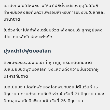
เขายังคงไม่ได้ลงสนามให้นาโปลีตั้งแต่ช่วงฤดูใบไม้ผลิ
ทำให้มีข้อสงสัยถึงความพร้อมสำหรับการแข่งขันในลีกและ
นานาชาติ
ในช่วงที่นาโปลีกำลังเตรียมชีวิตหลังคอนเต้ ลูกากูยังคง
เป็นแกนหลักในห้องแต่งตัว
มุ่งหน้าไปฟุตบอลโลก
ถึงแม้ฟอร์มจะยังไม่เข้าที่ ลูกากูถูกเรียกติดทีมชาติ
เบลเยียมชุดฟุตบอลโลก ซึ่งแสดงถึงความมั่นใจจากผู้
บริหารทีมชาติ
เบลเยียมจะเปิดศึกฟุตบอลโลกพบกับอียิปต์ในวันที่ 15
มิถุนายน ตามด้วยเกมกับอิหร่านในวันที่ 21 มิถุนายน และ
ปิดกลุ่มพบกับนิวซีแลนด์ในวันที่ 26 มิถุนายน