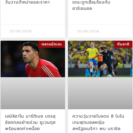
วันวางจำหน่ายและราคา
ขณะถูกเชื่อมโยงกับ
อาร์เซนอล
10/06/2026
10/06/2026
ตลาดนักเตะ
ทีมชาติ
เอมิลิอาโน มาร์ติเนซ บรรลุ
ความวุ่นวายใบแดง 8 ใบใน
ข้อตกลงย้ายร่วม ยูเวนตุส
เกมฟุตบอลหญิง
พร้อมลดค่าเหนื่อย
สหรัฐอเมริกา พบ บราซิล