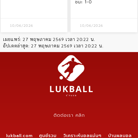
ชนะ 1-0
10/06/2026
10/06/2026
เผยแพร่:
27 พฤษภาคม 2569 เวลา 20:22 น.
อัปเดตล่าสุด:
27 พฤษภาคม 2569 เวลา 20:22 น.
ติดต่อเรา คลิก
lukball.com ศูนย์รวม วิเคราะห์บอลแม่นๆ บ้านผลบอล