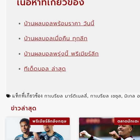
เนื้อหาที่เกี่ยวข้อง
บ้านผลบอลพร้อมราคา วันนี้
บ้านผลบอลเมื่อคืน ทุกลีก
บ้านผลบอลพรุ่งนี้ พรีเมียร์ลีก
ทีเด็ดบอล ล่าสุด
กาเบรียล มาร์ติเนลลี่
กาเบรียล เชซุส
มิเกล อ
แท็กที่เกียวข้อง
,
,
ข่าวล่าสุด
พรีเมียร์ลีกอังกฤษ
ตลาดนักเตะ