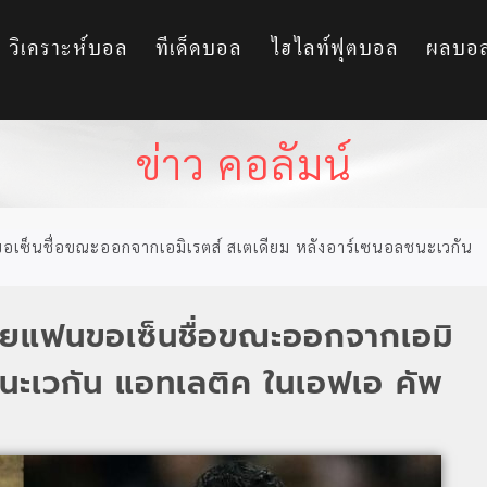
วิเคราะห์บอล
ทีเด็ดบอล
ไฮไลท์ฟุตบอล
ผลบอ
ข่าว คอลัมน์
นขอเซ็นชื่อขณะออกจากเอมิเรตส์ สเตเดียม หลังอาร์เซนอลชนะเวกัน
ด้วยแฟนขอเซ็นชื่อขณะออกจากเอมิ
ชนะเวกัน แอทเลติค ในเอฟเอ คัพ