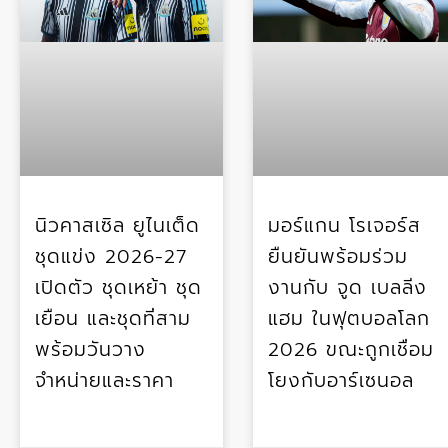
นิวคาสเซิล ยูไนเต็ด
มอร์แกน โรเจอร์ส
ชุดแข่ง 2026-27
ยืนยันพร้อมร่วม
เปิดตัว ชุดเหย้า ชุด
งานกับ จูด เบลลิ่ง
เยือน และชุดที่สาม
แฮม ในฟุตบอลโลก
พร้อมวันวาง
2026 ขณะถูกเชื่อม
จำหน่ายและราคา
โยงกับอาร์เซนอล