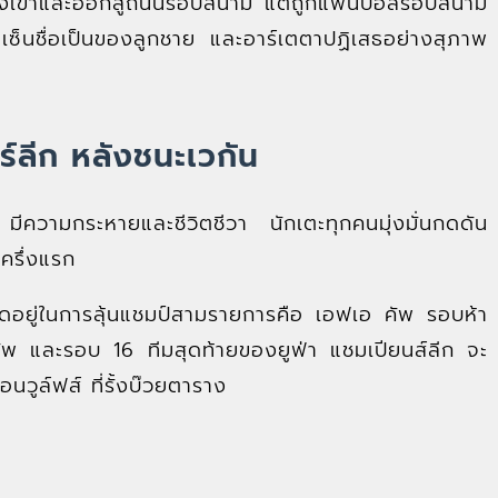
งรถของเขาและออกสู่ถนนรอบสนาม แต่ถูกแฟนบอลรอบสนาม
สื้อเซ็นชื่อเป็นของลูกชาย และอาร์เตตาปฏิเสธอย่างสุภาพ
ร์ลีก หลังชนะเวกัน
่น มีความกระหายและชีวิตชีวา นักเตะทุกคนมุ่งมั่นกดดัน
ครึ่งแรก
ิดอยู่ในการลุ้นแชมป์สามรายการคือ เอฟเอ คัพ รอบห้า
พ และรอบ 16 ทีมสุดท้ายของยูฟ่า แชมเปียนส์ลีก จะ
นวูล์ฟส์ ที่รั้งบ๊วยตาราง