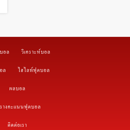
ตบอล
วิเคราะห์บอล
บอล
ไฮไลท์ฟุตบอล
ผลบอล
รางคะแนนฟุตบอล
ติดต่อเรา