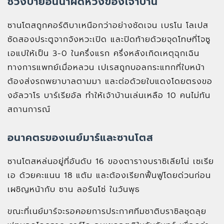
ช่วงบ่ายอันน่าผิดหวังของเจ้าบ้าน
ซานโตสถูกคอร์ติบาเหนือกว่าอย่างชัดเจน เบรโน โลเปส
ซัดสองประตูจากจังหวะเปิด และปิดท้ายด้วยจุดโทษที่โจซู
เอแปให้เป็น 3-0 ในครึ่งแรก ครึ่งหลังเกิดเหตุฉุกเฉิน
ทางการแพทย์เมื่อหลวน เปเรสถูกบอลกระแทกที่ใบหน้า
ต้องส่งรถพยาบาลตามมา และต่อด้วยใบแดงโดยตรงขอ
งอัลวาโร บาร์เรียอัล ทำให้เจ้าบ้านเล่นเหลือ 10 คนไม่ทัน
สถานการณ์
อนาคตรของเนย์มาร์และซานโตส
ซานโตสหล่นอยู่ที่อันดับ 16 ของตารางบราซิเลียโน่ เซเรีย
เอ ด้วยคะแนน 18 แต้ม และต้องเรียกฟื้นฟูโดยด่วนก่อน
เผชิญหน้ากับ ซาน ลอรันโซ่ ในวันพุธ
ขณะที่เนย์มาร์จะรอคอยการประกาศทีมชาติบราซิลชุดลุย