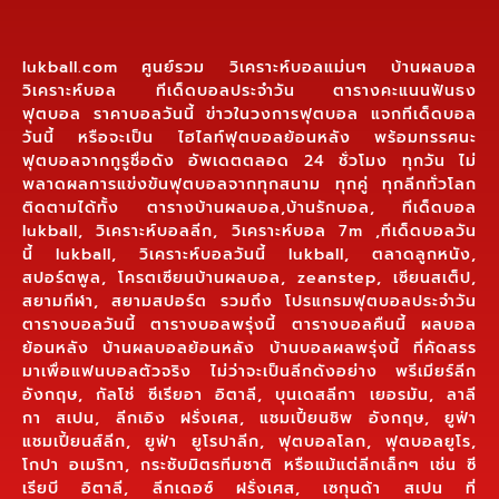
lukball.com ศูนย์รวม วิเคราะห์บอลแม่นๆ บ้านผลบอล
วิเคราะห์บอล ทีเด็ดบอลประจำวัน ตารางคะแนนฟันธง
ฟุตบอล ราคาบอลวันนี้ ข่าวในวงการฟุตบอล แจกทีเด็ดบอล
วันนี้ หรือจะเป็น ไฮไลท์ฟุตบอลย้อนหลัง พร้อมทรรศนะ
ฟุตบอลจากกูรูชื่อดัง อัพเดตตลอด 24 ชั่วโมง ทุกวัน ไม่
พลาดผลการแข่งขันฟุตบอลจากทุกสนาม ทุกคู่ ทุกลีกทั่วโลก
ติดตามได้ทั้ง ตารางบ้านผลบอล,บ้านรักบอล, ทีเด็ดบอล
lukball, วิเคราะห์บอลลีก, วิเคราะห์บอล 7m ,ทีเด็ดบอลวัน
นี้ lukball, วิเคราะห์บอลวันนี้ lukball, ตลาดลูกหนัง,
สปอร์ตพูล, โครตเซียนบ้านผลบอล, zeanstep, เซียนสเต็ป,
สยามกีฬา, สยามสปอร์ต รวมถึง โปรแกรมฟุตบอลประจำวัน
ตารางบอลวันนี้ ตารางบอลพรุ่งนี้ ตารางบอลคืนนี้ ผลบอล
ย้อนหลัง บ้านผลบอลย้อนหลัง บ้านบอลผลพรุ่งนี้ ที่คัดสรร
มาเพื่อแฟนบอลตัวจริง ไม่ว่าจะเป็นลีกดังอย่าง พรีเมียร์ลีก
อังกฤษ, กัลโช่ ซีเรียอา อิตาลี, บุนเดสลีกา เยอรมัน, ลาลี
กา สเปน, ลีกเอิง ฝรั่งเศส, แชมเปี้ยนชิพ อังกฤษ, ยูฟ่า
แชมเปี้ยนส์ลีก, ยูฟ่า ยูโรปาลีก, ฟุตบอลโลก, ฟุตบอลยูโร,
โกปา อเมริกา, กระชับมิตรทีมชาติ หรือแม้แต่ลีกเล็กๆ เช่น ซี
เรียบี อิตาลี, ลีกเดอซ์ ฝรั่งเศส, เซกุนด้า สเปน ที่