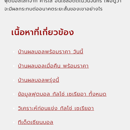
ฟุตบอลโลกจาก คาร์โล อนเชลอตติในวันจันทร์ เพื่อดูว่า
จะมีผลกระทบต่ออนาคตระยะสั้นของเขาอย่างไร
เนื้อหาที่เกี่ยวข้อง
บ้านผลบอลพร้อมราคา วันนี้
บ้านผลบอลเมื่อคืน พร้อมราคา
บ้านผลบอลพรุ่งนี้
ข้อมูลฟุตบอล กัลโช่ เซเรียอา ทั้งหมด
วิเคราะห์ก่อนแข่ง กัลโช่ เซเรียอา
ทีเด็ดเซียนบอล