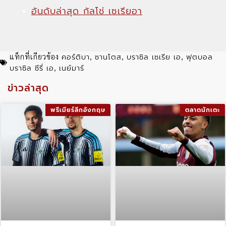
อันดับล่าสุด กัลโช่ เซเรียอา
คอร์ติบา
ซานโตส
บราซิล เซเรีย เอ
ฟุตบอล
แท็กที่เกียวข้อง
,
,
,
บราซิล ซีรี่ เอ
เนย์มาร์
,
ข่าวล่าสุด
พรีเมียร์ลีกอังกฤษ
ตลาดนักเตะ