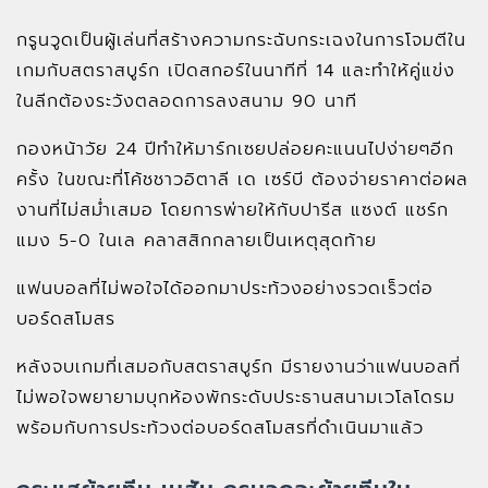
กรูนวูดเป็นผู้เล่นที่สร้างความกระฉับกระเฉงในการโจมตีใน
เกมกับสตราสบูร์ก เปิดสกอร์ในนาทีที่ 14 และทำให้คู่แข่ง
ในลีกต้องระวังตลอดการลงสนาม 90 นาที
กองหน้าวัย 24 ปีทำให้มาร์กเซยปล่อยคะแนนไปง่ายๆอีก
ครั้ง ในขณะที่โค้ชชาวอิตาลี เด เซร์บี ต้องจ่ายราคาต่อผล
งานที่ไม่สม่ำเสมอ โดยการพ่ายให้กับปารีส แซงต์ แชร์ก
แมง 5-0 ในเล คลาสสิกกลายเป็นเหตุสุดท้าย
แฟนบอลที่ไม่พอใจได้ออกมาประท้วงอย่างรวดเร็วต่อ
บอร์ดสโมสร
หลังจบเกมที่เสมอกับสตราสบูร์ก มีรายงานว่าแฟนบอลที่
ไม่พอใจพยายามบุกห้องพักระดับประธานสนามเวโลโดรม
พร้อมกับการประท้วงต่อบอร์ดสโมสรที่ดำเนินมาแล้ว