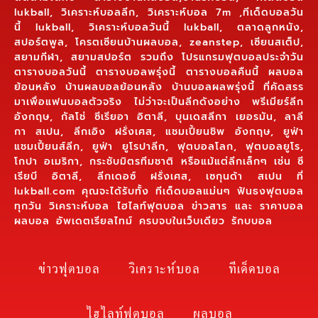
lukball, วิเคราะห์บอลลีก, วิเคราะห์บอล 7m ,ทีเด็ดบอลวัน
นี้ lukball, วิเคราะห์บอลวันนี้ lukball, ตลาดลูกหนัง,
สปอร์ตพูล, โครตเซียนบ้านผลบอล, zeanstep, เซียนสเต็ป,
สยามกีฬา, สยามสปอร์ต รวมถึง โปรแกรมฟุตบอลประจำวัน
ตารางบอลวันนี้ ตารางบอลพรุ่งนี้ ตารางบอลคืนนี้ ผลบอล
ย้อนหลัง บ้านผลบอลย้อนหลัง บ้านบอลผลพรุ่งนี้ ที่คัดสรร
มาเพื่อแฟนบอลตัวจริง ไม่ว่าจะเป็นลีกดังอย่าง พรีเมียร์ลีก
อังกฤษ, กัลโช่ ซีเรียอา อิตาลี, บุนเดสลีกา เยอรมัน, ลาลี
กา สเปน, ลีกเอิง ฝรั่งเศส, แชมเปี้ยนชิพ อังกฤษ, ยูฟ่า
แชมเปี้ยนส์ลีก, ยูฟ่า ยูโรปาลีก, ฟุตบอลโลก, ฟุตบอลยูโร,
โกปา อเมริกา, กระชับมิตรทีมชาติ หรือแม้แต่ลีกเล็กๆ เช่น ซี
เรียบี อิตาลี, ลีกเดอซ์ ฝรั่งเศส, เซกุนด้า สเปน ที่
lukball.com คุณจะได้รับทั้ง ทีเด็ดบอลแม่นๆ ฟันธงฟุตบอล
ทุกวัน วิเคราะห์บอล ไฮไลท์ฟุตบอล ข่าวสาร และ ราคาบอล
ผลบอล อัพเดตเรียลไทม์ ครบจบในเว็บเดียว รักบบอล
ข่าวฟุตบอล
วิเคราะห์บอล
ทีเด็ดบอล
ไฮไลท์ฟุตบอล
ผลบอล