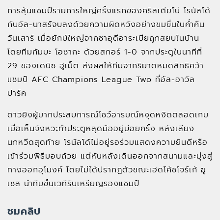
การลุ้นแชมป์รายการใหญ่ครั้งแรกของคริสเตียโน่ โรนัลโด้
กับอัล-นาสร์จบลงด้วยความผิดหวังอย่างขมขื่นในค่ำคืน
วันเสาร์ เมื่อยักษ์ใหญ่จากซาอุดีอาระเบียถูกสยบในบ้าน
โดยทีมกัมบะ โอซากะ ด้วยสกอร์ 1-0 จากประตูในนาทีที่
29 ของเดนิซ ฮูเม็ต ส่งผลให้ทีมจากริยาดหมดสิทธิคว้า
แชมป์ AFC Champions League Two ที่อัล-อาวัล
ปาร์ค
ดาวยิงผู้มากประสบการณ์โชว์อารมณ์หงุดหงิดตลอดเกม
เมื่อเห็นจังหวะทำประตูหลุดมืออยู่บ่อยครั้ง หลังเสียง
นกหวีดสุดท้าย โรนัลโด้ไม่อยู่รอร่วมแสดงความยินดีหรือ
เข้าร่วมพิธีมอบถ้วย แต่หันหลังเดินออกจากสนามและมุ่งสู่
ทางออกอุโมงค์ โดยไม่ได้ปรากฏตัวขณะเฮดโค้ชโจร์เก้ ฆู
เซส นำทีมขึ้นเวทีรับเหรียญรองแชมป์
ชมคลิป