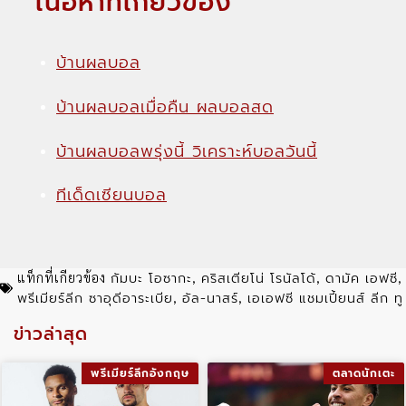
เนื้อหาที่เกี่ยวข้อง
บ้านผลบอล
บ้านผลบอลเมื่อคืน ผลบอลสด
บ้านผลบอลพรุ่งนี้ วิเคราะห์บอลวันนี้
ทีเด็ดเซียนบอล
กัมบะ โอซากะ
คริสเตียโน่ โรนัลโด้
ดามัค เอฟซี
แท็กที่เกียวข้อง
,
,
,
พรีเมียร์ลีก ซาอุดีอาระเบีย
อัล-นาสร์
เอเอฟซี แชมเปี้ยนส์ ลีก ทู
,
,
ข่าวล่าสุด
พรีเมียร์ลีกอังกฤษ
ตลาดนักเตะ