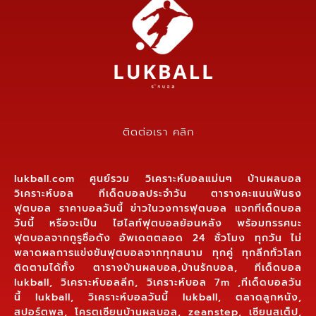
ติดต่อเรา คลิก
lukball.com ศูนย์รวม วิเคราะห์บอลแม่นๆ บ้านผลบอล
วิเคราะห์บอล ทีเด็ดบอลประจำวัน ตารางคะแนนฟันธง
ฟุตบอล ราคาบอลวันนี้ ข่าวในวงการฟุตบอล แจกทีเด็ดบอล
วันนี้ หรือจะเป็น ไฮไลท์ฟุตบอลย้อนหลัง พร้อมทรรศนะ
ฟุตบอลจากกูรูชื่อดัง อัพเดตตลอด 24 ชั่วโมง ทุกวัน ไม่
พลาดผลการแข่งขันฟุตบอลจากทุกสนาม ทุกคู่ ทุกลีกทั่วโลก
ติดตามได้ทั้ง ตารางบ้านผลบอล,บ้านรักบอล, ทีเด็ดบอล
lukball, วิเคราะห์บอลลีก, วิเคราะห์บอล 7m ,ทีเด็ดบอลวัน
นี้ lukball, วิเคราะห์บอลวันนี้ lukball, ตลาดลูกหนัง,
สปอร์ตพูล, โครตเซียนบ้านผลบอล, zeanstep, เซียนสเต็ป,