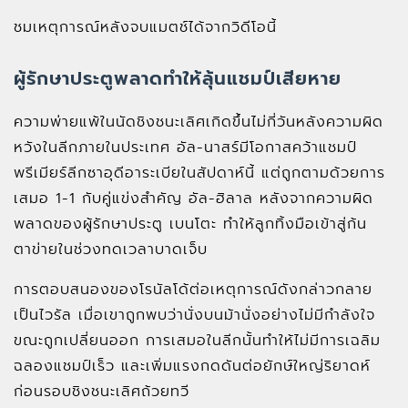
ชมเหตุการณ์หลังจบแมตช์ได้จากวิดีโอนี้
ผู้รักษาประตูพลาดทำให้ลุ้นแชมป์เสียหาย
ความพ่ายแพ้ในนัดชิงชนะเลิศเกิดขึ้นไม่กี่วันหลังความผิด
หวังในลีกภายในประเทศ อัล-นาสร์มีโอกาสคว้าแชมป์
พรีเมียร์ลีกซาอุดีอาระเบียในสัปดาห์นี้ แต่ถูกตามด้วยการ
เสมอ 1-1 กับคู่แข่งสำคัญ อัล-ฮิลาล หลังจากความผิด
พลาดของผู้รักษาประตู เบนโตะ ทำให้ลูกทิ้งมือเข้าสู่ก้น
ตาข่ายในช่วงทดเวลาบาดเจ็บ
การตอบสนองของโรนัลโด้ต่อเหตุการณ์ดังกล่าวกลาย
เป็นไวรัล เมื่อเขาถูกพบว่านั่งบนม้านั่งอย่างไม่มีกำลังใจ
ขณะถูกเปลี่ยนออก การเสมอในลีกนั้นทำให้ไม่มีการเฉลิม
ฉลองแชมป์เร็ว และเพิ่มแรงกดดันต่อยักษ์ใหญ่ริยาดห์
ก่อนรอบชิงชนะเลิศถ้วยทวี