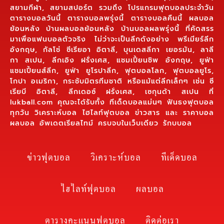
สยามกีฬา, สยามสปอร์ต รวมถึง โปรแกรมฟุตบอลประจำวัน
ตารางบอลวันนี้ ตารางบอลพรุ่งนี้ ตารางบอลคืนนี้ ผลบอล
ย้อนหลัง บ้านผลบอลย้อนหลัง บ้านบอลผลพรุ่งนี้ ที่คัดสรร
มาเพื่อแฟนบอลตัวจริง ไม่ว่าจะเป็นลีกดังอย่าง พรีเมียร์ลีก
อังกฤษ, กัลโช่ ซีเรียอา อิตาลี, บุนเดสลีกา เยอรมัน, ลาลี
กา สเปน, ลีกเอิง ฝรั่งเศส, แชมเปี้ยนชิพ อังกฤษ, ยูฟ่า
แชมเปี้ยนส์ลีก, ยูฟ่า ยูโรปาลีก, ฟุตบอลโลก, ฟุตบอลยูโร,
โกปา อเมริกา, กระชับมิตรทีมชาติ หรือแม้แต่ลีกเล็กๆ เช่น ซี
เรียบี อิตาลี, ลีกเดอซ์ ฝรั่งเศส, เซกุนด้า สเปน ที่
lukball.com คุณจะได้รับทั้ง ทีเด็ดบอลแม่นๆ ฟันธงฟุตบอล
ทุกวัน วิเคราะห์บอล ไฮไลท์ฟุตบอล ข่าวสาร และ ราคาบอล
ผลบอล อัพเดตเรียลไทม์ ครบจบในเว็บเดียว รักบบอล
ข่าวฟุตบอล
วิเคราะห์บอล
ทีเด็ดบอล
ไฮไลท์ฟุตบอล
ผลบอล
ตารางคะแนนฟุตบอล
ติดต่อเรา