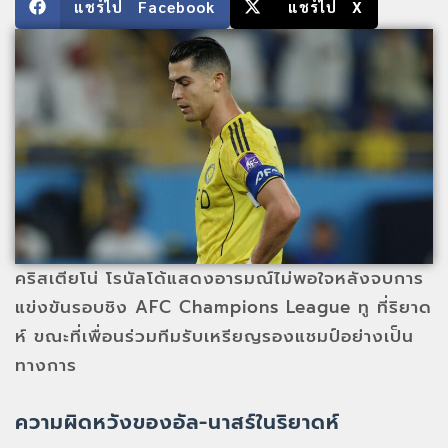
แชร์ไป Facebook
แชร์ไป X
คริสเตียโน่ โรนัลโด้แสดงอารมณ์ไม่พอใจหลังจบการ
แข่งขันรอบชิง AFC Champions League ทู ที่ริยาด
ห์ ขณะที่เพื่อนร่วมทีมรับเหรียญรองแชมป์อย่างเป็น
ทางการ
ความผิดหวังของอัล-นาสร์ในริยาดห์