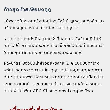
ก้าวสุดท้ายเพื่อมงกุฎ
แม้พลาดไปหลายครั้งต่อเนื่อง โจร์เก้ ฆูเซส กุนซืออัล-นา
สร์ยังคงมุมมองเชิงบวกต่อการปิดฤดูกาล
เขากล่าวว่าเรายังมีโอกาสครั้งที่สอง เรายังมีเกมที่ทำให้
เราแฮปปี้ หากแฟนบอลยังเข้มแข็งเหมือนวันนี้ แน่นอนว่า
ในเกมสุดท้ายเราจะมีความสุขและฉลองแชมป์
อัล-นาสร์ ปัจจุบันนำห่างอัล-ฮิลาล 2 คะแนนบนตาราง
พรีเมียร์ลีกซาอุดีอาระเบีย ฤดูกาลนี้ขึ้นอยู่กับเกมสุดท้าย
กับ ดามัค เอฟซี ซึ่งชัยชนะจะยุติการรอคอยแชมป์ลีกเป็น
ระยะเวลาเจ็ดปี และมอบบางส่วนของความสำเร็จชดเชย
ความพ่ายแพ้ใน AFC Champions League Two