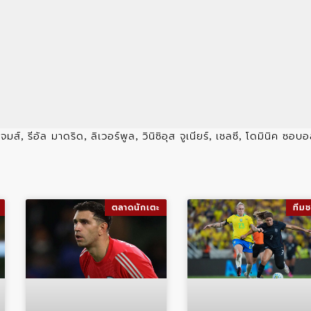
เจมส์
รีอัล มาดริด
ลิเวอร์พูล
วินิซิอุส จูเนียร์
เชลซี
โดมินิค ซอบ
,
,
,
,
,
ตลาดนักเตะ
ทีมช