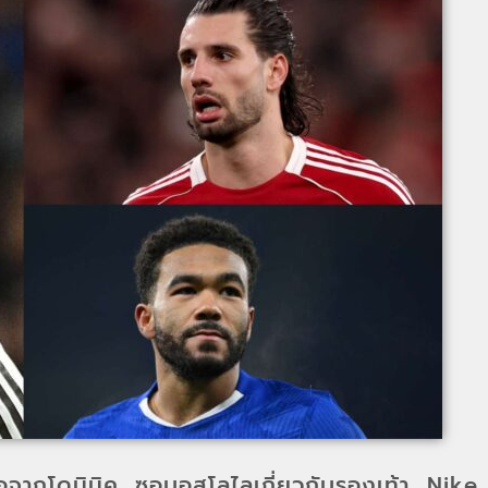
อนขอจากโดมินิค ซอบอสโลไลเกี่ยวกับรองเท้า Nike