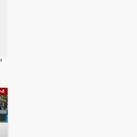
อส
าติ