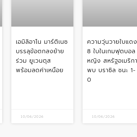
เอมิลิอาโน มาร์ติเนซ
ความวุ่นวายใบแด
บรรลุข้อตกลงย้าย
8 ใบในเกมฟุตบอล
ร่วม ยูเวนตุส
หญิง สหรัฐอเมริก
พร้อมลดค่าเหนื่อย
พบ บราซิล ชนะ 1-
0
10/06/2026
10/06/2026