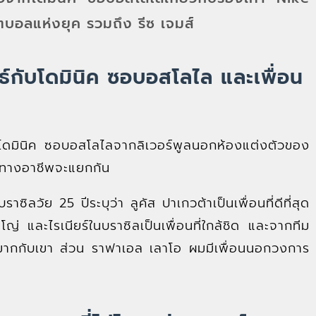
ตบอลแห่งยุค รวมถึง รีซ เจมส์
ันธ์กับโดมินิค ซอบอสโลไล และเพื่อน
ับโดมินิค ซอบอสโลไลจากลิเวอร์พูลนอกห้องแต่งตัวของ
เส้นทางอาชีพจะแยกกัน
ิลวัย 25 ปีระบุว่า ลูคัส ปาเกวต้าเป็นเพื่อนที่ดีที่สุด
่ และไรเนียร์ในบราซิลเป็นเพื่อนที่ใกล้ชิด และจากทีม
ที่ดีมากกับเขา ส่วน ราฟาเอล เลาโอ ผมมีเพื่อนนอกวงการ