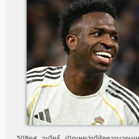
วินิซิอุส จูเนียร์ เปิดเผยว่ามีข้อความว