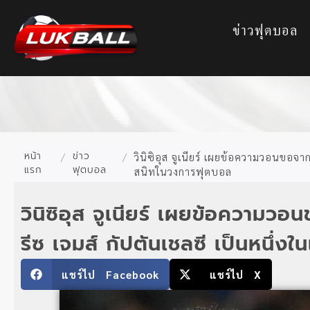
ข่าวฟุตบอล
หน้า
ข่าว
/
/
วินิซิอุส จูเนียร์ เผยข้อความวอนขอจา
แรก
ฟุตบอล
สนิทในวงการฟุตบอล
วินิซิอุส จูเนียร์ เผยข้อความว
รีซ เจมส์ กัปตันเชลซี เป็นหนึ่
แชร์ไป Facebook
แชร์ไป X