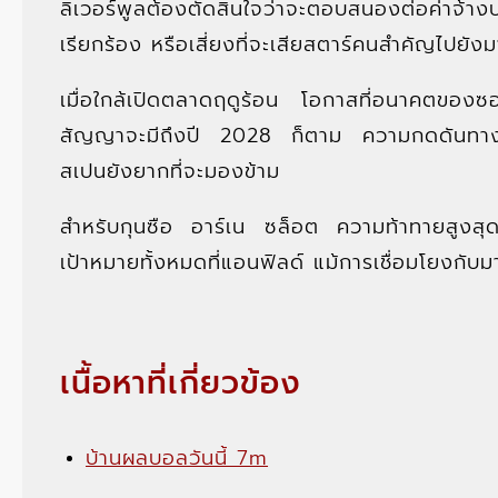
ลิเวอร์พูลต้องตัดสินใจว่าจะตอบสนองต่อค่า
เรียกร้อง หรือเสี่ยงที่จะเสียสตาร์คนสำคัญไปยั
เมื่อใกล้เปิดตลาดฤดูร้อน โอกาสที่อนาคตของซอ
สัญญาจะมีถึงปี 2028 ก็ตาม ความกดดันทางจิตว
สเปนยังยากที่จะมองข้าม
สำหรับกุนซือ อาร์เน ซล็อต ความท้าทายสูงสุดคือ
เป้าหมายทั้งหมดที่แอนฟิลด์ แม้การเชื่อมโยงกับ
เนื้อหาที่เกี่ยวข้อง
บ้านผลบอลวันนี้ 7m