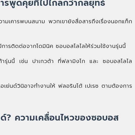
รพูดคุยที่ไปไกลกว่ากลยุทธ์
ความเคารพบนสนาม พวกเขายังสื่อสารถึงเรื่องนอกแท็ก
ีการติดต่อจากโดมินิค ซอบอสโลไลให้ร่วมใช้งานรุ่นนี้
้ารุ่นนี้ เช่น ปาเกวต้า ที่ฟลามิงโก และ ซอบอสโลไล
เอเย่นต์วินิอาจทำงานให้ ฟลอรินโต้ เปเรซ ตามต้องการ
ลด์? ความเคลื่อนไหวของซอบอส