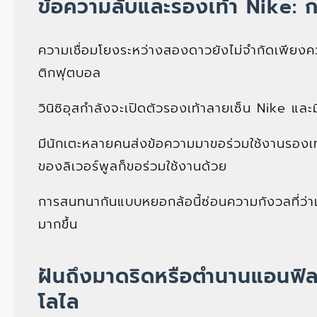
ข้อความลับและรองเท้า Nike: กา
ความเชื่อมโยงระหว่างสองดาวยังไม่จำกัดเพียง
ติกฟุตบอล
วินิซิอุสกำลังจะเปิดตัวรองเท้าลายเซ็น Nike และม
มีนักเตะหลายคนส่งข้อความมาขอร่วมใช้งานรองเท
ของลิเวอร์พูลก็ขอร่วมใช้งานด้วย
การสนทนากันแบบหยอกล้อนี้ซ่อนความกังวลที่ว่า
มากขึ้น
ฝันถึงมาดริดหรือตำนานแอนฟิ
โลไล