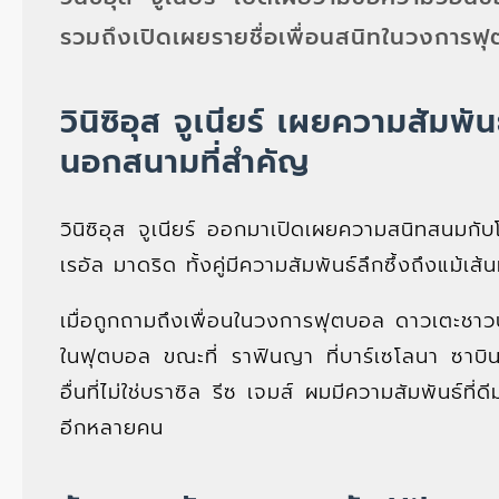
รวมถึงเปิดเผยรายชื่อเพื่อนสนิทในวงการฟุ
วินิซิอุส จูเนียร์ เผยความสัมพ
นอกสนามที่สำคัญ
วินิซิอุส จูเนียร์ ออกมาเปิดเผยความสนิทสนมก
เรอัล มาดริด ทั้งคู่มีความสัมพันธ์ลึกซึ้งถึงแม้
เมื่อถูกถามถึงเพื่อนในวงการฟุตบอล ดาวเตะชาวบราซ
ในฟุตบอล ขณะที่ ราฟินญา ที่บาร์เซโลนา ซาบินโญ
อื่นที่ไม่ใช่บราซิล รีซ เจมส์ ผมมีความสัมพันธ์
อีกหลายคน