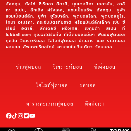
อังกฤษ, กัลโช่ ซีเรียอา อิตาลี, บุนเดสลีกา เยอรมัน, ลาลี
กา สเปน, ลีกเอิง ฝรั่งเศส, แชมเปี้ยนชิพ อังกฤษ, ยูฟ่า
แชมเปี้ยนส์ลีก, ยูฟ่า ยูโรปาลีก, ฟุตบอลโลก, ฟุตบอลยูโร,
โกปา อเมริกา, กระชับมิตรทีมชาติ หรือแม้แต่ลีกเล็กๆ เช่น ซี
เรียบี อิตาลี, ลีกเดอซ์ ฝรั่งเศส, เซกุนด้า สเปน ที่
lukball.com คุณจะได้รับทั้ง ทีเด็ดบอลแม่นๆ ฟันธงฟุตบอล
ทุกวัน วิเคราะห์บอล ไฮไลท์ฟุตบอล ข่าวสาร และ ราคาบอล
ผลบอล อัพเดตเรียลไทม์ ครบจบในเว็บเดียว รักบบอล
ข่าวฟุตบอล
วิเคราะห์บอล
ทีเด็ดบอล
ไฮไลท์ฟุตบอล
ผลบอล
ตารางคะแนนฟุตบอล
ติดต่อเรา