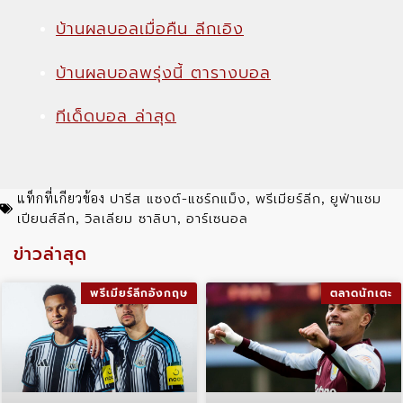
บ้านผลบอลเมื่อคืน ลีกเอิง
บ้านผลบอลพรุ่งนี้ ตารางบอล
ทีเด็ดบอล ล่าสุด
ปารีส แซงต์-แชร์กแม็ง
พรีเมียร์ลีก
ยูฟ่าแชม
แท็กที่เกียวข้อง
,
,
เปียนส์ลีก
วิลเลียม ซาลิบา
อาร์เซนอล
,
,
ข่าวล่าสุด
พรีเมียร์ลีกอังกฤษ
ตลาดนักเตะ