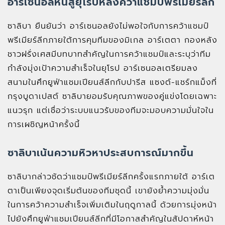
อาร์เซนอลหันสู่ยุโรปหลังคว้าแชมป์พรีเมียร์ลีก
ซาลิบา ยืนยันว่า อาร์เซนอลยังไม่พอใจกับการคว้าแชมป์
พรีเมียร์ลีกภายใต้การคุมทีมของมิเกล อาร์เตตา กองหลัง
ชาวฝรั่งเศสมีบทบาทสำคัญในการคว้าแชมป์และระบุว่าทีม
กำลังมุ่งเป้าความสำเร็จในยุโรป อาร์เซนอลเตรียมลง
สนามในศึกยูฟ่าแชมเปียนส์ลีกกับปารีส แซงต์-แชร์กแม็งที่
กรุงบูดาเปสต์ ซาลิบายอมรับคุณภาพของคู่แข่งโดยเฉพาะ
แนวรุก แต่เชื่อว่าระบบแนวรับของทีมจะมอบความมั่นใจใน
การเผชิญหน้าครั้งนี้
ซาลิบาเน้นความหิวหาประสบการณ์มากขึ้น
ซาลิบากล่าวชัดว่าแชมป์พรีเมียร์ลีกครั้งแรกภายใต้ อาร์เต
ตาเป็นเพียงจุดเริ่มต้นของทีมชุดนี้ เขายังย้ำความมุ่งมั่น
ในการคว้าความสำเร็จเพิ่มเติมในฤดูกาลนี้ ด้วยการมุ่งหน้า
ไปยังศึกยูฟ่าแชมเปียนส์ลีกที่มีโอกาสสำคัญในสัปดาห์หน้า