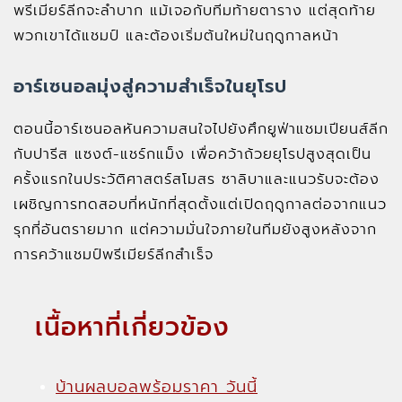
พรีเมียร์ลีกจะลำบาก แม้เจอกับทีมท้ายตาราง แต่สุดท้าย
พวกเขาได้แชมป์ และต้องเริ่มต้นใหม่ในฤดูกาลหน้า
อาร์เซนอลมุ่งสู่ความสำเร็จในยุโรป
ตอนนี้อาร์เซนอลหันความสนใจไปยังศึกยูฟ่าแชมเปียนส์ลีก
กับปารีส แซงต์-แชร์กแม็ง เพื่อคว้าถ้วยยุโรปสูงสุดเป็น
ครั้งแรกในประวัติศาสตร์สโมสร ซาลิบาและแนวรับจะต้อง
เผชิญการทดสอบที่หนักที่สุดตั้งแต่เปิดฤดูกาลต่อจากแนว
รุกที่อันตรายมาก แต่ความมั่นใจภายในทีมยังสูงหลังจาก
การคว้าแชมป์พรีเมียร์ลีกสำเร็จ
เนื้อหาที่เกี่ยวข้อง
บ้านผลบอลพร้อมราคา วันนี้