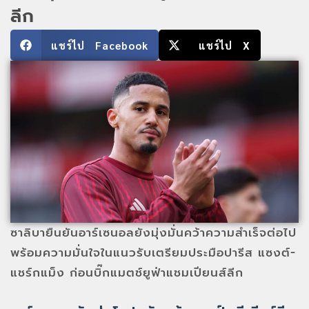
ลีก
แชร์ไป Facebook
แชร์ไป X
ซาลิบายืนยันอาร์เซนอลยังมุ่งมั่นคว้าความสำเร็จต่อไป
พร้อมความมั่นใจในแนวรับเตรียมประมือปารีส แซงต์-
แชร์กแม็ง ก่อนบิ๊กแมตช์ยูฟ่าแชมเปียนส์ลีก