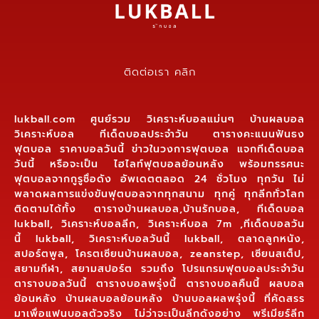
ติดต่อเรา คลิก
lukball.com ศูนย์รวม วิเคราะห์บอลแม่นๆ บ้านผลบอล
วิเคราะห์บอล ทีเด็ดบอลประจำวัน ตารางคะแนนฟันธง
ฟุตบอล ราคาบอลวันนี้ ข่าวในวงการฟุตบอล แจกทีเด็ดบอล
วันนี้ หรือจะเป็น ไฮไลท์ฟุตบอลย้อนหลัง พร้อมทรรศนะ
ฟุตบอลจากกูรูชื่อดัง อัพเดตตลอด 24 ชั่วโมง ทุกวัน ไม่
พลาดผลการแข่งขันฟุตบอลจากทุกสนาม ทุกคู่ ทุกลีกทั่วโลก
ติดตามได้ทั้ง ตารางบ้านผลบอล,บ้านรักบอล, ทีเด็ดบอล
lukball, วิเคราะห์บอลลีก, วิเคราะห์บอล 7m ,ทีเด็ดบอลวัน
นี้ lukball, วิเคราะห์บอลวันนี้ lukball, ตลาดลูกหนัง,
สปอร์ตพูล, โครตเซียนบ้านผลบอล, zeanstep, เซียนสเต็ป,
สยามกีฬา, สยามสปอร์ต รวมถึง โปรแกรมฟุตบอลประจำวัน
ตารางบอลวันนี้ ตารางบอลพรุ่งนี้ ตารางบอลคืนนี้ ผลบอล
ย้อนหลัง บ้านผลบอลย้อนหลัง บ้านบอลผลพรุ่งนี้ ที่คัดสรร
มาเพื่อแฟนบอลตัวจริง ไม่ว่าจะเป็นลีกดังอย่าง พรีเมียร์ลีก