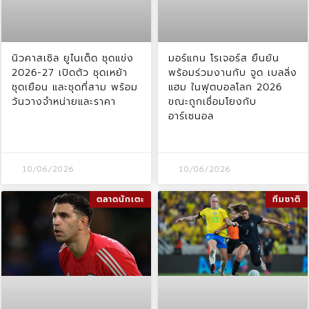
นิวคาสเซิล ยูไนเต็ด ชุดแข่ง
มอร์แกน โรเจอร์ส ยืนยัน
2026-27 เปิดตัว ชุดเหย้า
พร้อมร่วมงานกับ จูด เบลลิ่ง
ชุดเยือน และชุดที่สาม พร้อม
แฮม ในฟุตบอลโลก 2026
วันวางจำหน่ายและราคา
ขณะถูกเชื่อมโยงกับ
อาร์เซนอล
10/06/2026
10/06/2026
ตลาดนักเตะ
ทีมชาติ