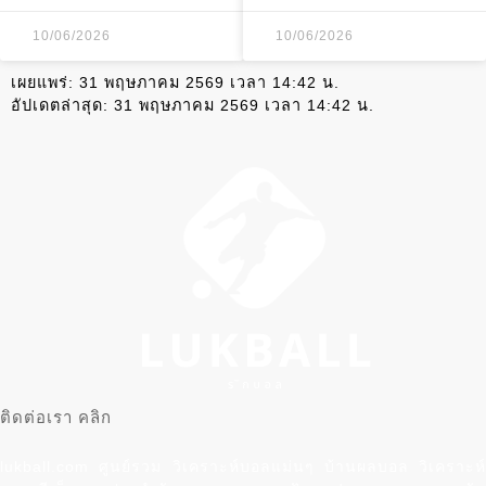
10/06/2026
10/06/2026
เผยแพร่:
31 พฤษภาคม 2569 เวลา 14:42 น.
อัปเดตล่าสุด:
31 พฤษภาคม 2569 เวลา 14:42 น.
ติดต่อเรา คลิก
lukball.com ศูนย์รวม วิเคราะห์บอลแม่นๆ บ้านผลบอล วิเคราะห์