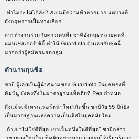
"ทำไมจะไม่ได้ล่ะ? สเปนมีความท้าทายมาก แต่บางที
อังกฤษอาจเป็นทางเลือก"
การทำงานร่วมกับดาวเด่นทีมชาติอังกฤษหลายคนที่
แมนเชสเตอร์ ซิตี้ ทำให้ Guardiola คุ้นเคยกับชุดนี้
มากกว่าผู้สมัครนอกกลุ่ม
ตำนานกุนซือ
ชาบี ผู้เคยเป็นผู้นำสนามของ Guardiola ในยุคทองที่
คัมป์นู ยังคงทึ่งในมาตรฐานแท็คติกที่ Pep กำหนด
ถึงแม้จะมีเทรนเนอร์หน้าใหม่เกิดขึ้น ชาบีวัย 55 ปีก็ยัง
เป็นมาตรฐานแห่งความเป็นเลิศในยุคสมัยใหม่
"ถ้าเขาไม่ใช่ดีที่สุด เขาเป็นหนึ่งในดีที่สุด" ชาบีกล่าว
"เขาหลงใหลในแท็คติกอย่างมาก และผมได้เรียนรู้มาก