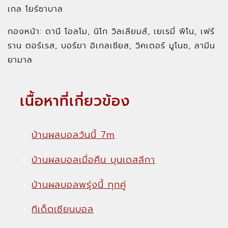
เกล โยร์ซาบาล
กองหน้า: ดานี โอลโม, นิโก วิลเลียมส์, เยเรมี่ พิโน, เฟร์
ราน ตอร์เรส, บอร์ฆา อิเกลเซียส, วิคเตอร์ มูโนซ, ลามีน
ยามาล
เนื้อหาที่เกี่ยวข้อง
บ้านผลบอลวันนี้ 7m
บ้านผลบอลเมื่อคืน บุนเดสลีกา
บ้านผลบอลพรุ่งนี้ ทุกคู่
ทีเด็ดเซียนบอล