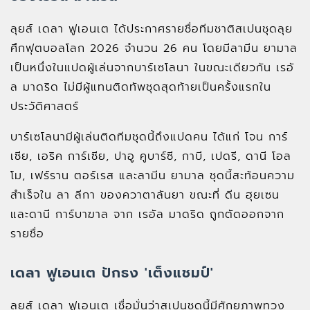
ลุยส์ เดลา ฟูเอนเต ได้ประกาศรายชื่อทีมชาติสเปนชุดลุย
ศึกฟุตบอลโลก 2026 จำนวน 26 คน โดยมีลามีน ยามาล
เป็นหนึ่งในแปดผู้เล่นจากบาร์เซโลนา ในขณะเดียวกัน เรอั
ล มาดริด ไม่มีผู้แทนติดทัพชุดสุดท้ายเป็นครั้งแรกใน
ประวัติศาสตร์
บาร์เซโลนามีผู้เล่นติดทีมชุดนี้ถึงแปดคน ได้แก่ โจน การ์
เซีย, เอริค การ์เซีย, ปาอู คูบาร์ซี, กาบี, เปดรี, ดานี โอล
โม, เฟร์ราน ตอร์เรส และลามีน ยามาล ชุดนี้สะท้อนความ
สำเร็จใน ลา ลีกา ของควาตาลันยา ขณะที่ ดีน ฮุยเซน
และดานี การ์บาฆาล จาก เรอัล มาดริด ถูกตัดออกจาก
รายชื่อ
เดลา ฟูเอนเต ปักธง 'เต็งแชมป์'
ลุยส์ เดลา ฟูเอนเต เชื่อมั่นว่าสเปนชุดนี้มีศักยภาพทวง