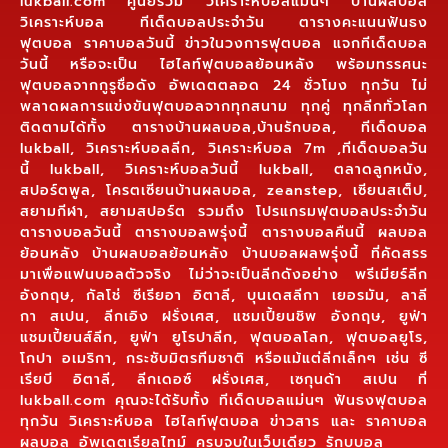
lukball.com ศูนย์รวม วิเคราะห์บอลแม่นๆ บ้านผลบอล
วิเคราะห์บอล ทีเด็ดบอลประจำวัน ตารางคะแนนฟันธง
ฟุตบอล ราคาบอลวันนี้ ข่าวในวงการฟุตบอล แจกทีเด็ดบอล
วันนี้ หรือจะเป็น ไฮไลท์ฟุตบอลย้อนหลัง พร้อมทรรศนะ
ฟุตบอลจากกูรูชื่อดัง อัพเดตตลอด 24 ชั่วโมง ทุกวัน ไม่
พลาดผลการแข่งขันฟุตบอลจากทุกสนาม ทุกคู่ ทุกลีกทั่วโลก
ติดตามได้ทั้ง ตารางบ้านผลบอล,บ้านรักบอล, ทีเด็ดบอล
lukball, วิเคราะห์บอลลีก, วิเคราะห์บอล 7m ,ทีเด็ดบอลวัน
นี้ lukball, วิเคราะห์บอลวันนี้ lukball, ตลาดลูกหนัง,
สปอร์ตพูล, โครตเซียนบ้านผลบอล, zeanstep, เซียนสเต็ป,
สยามกีฬา, สยามสปอร์ต รวมถึง โปรแกรมฟุตบอลประจำวัน
ตารางบอลวันนี้ ตารางบอลพรุ่งนี้ ตารางบอลคืนนี้ ผลบอล
ย้อนหลัง บ้านผลบอลย้อนหลัง บ้านบอลผลพรุ่งนี้ ที่คัดสรร
มาเพื่อแฟนบอลตัวจริง ไม่ว่าจะเป็นลีกดังอย่าง พรีเมียร์ลีก
อังกฤษ, กัลโช่ ซีเรียอา อิตาลี, บุนเดสลีกา เยอรมัน, ลาลี
กา สเปน, ลีกเอิง ฝรั่งเศส, แชมเปี้ยนชิพ อังกฤษ, ยูฟ่า
แชมเปี้ยนส์ลีก, ยูฟ่า ยูโรปาลีก, ฟุตบอลโลก, ฟุตบอลยูโร,
โกปา อเมริกา, กระชับมิตรทีมชาติ หรือแม้แต่ลีกเล็กๆ เช่น ซี
เรียบี อิตาลี, ลีกเดอซ์ ฝรั่งเศส, เซกุนด้า สเปน ที่
lukball.com คุณจะได้รับทั้ง ทีเด็ดบอลแม่นๆ ฟันธงฟุตบอล
ทุกวัน วิเคราะห์บอล ไฮไลท์ฟุตบอล ข่าวสาร และ ราคาบอล
ผลบอล อัพเดตเรียลไทม์ ครบจบในเว็บเดียว รักบบอล