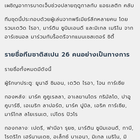
เผชิญอาการบาดเจ็บช่วงปลายฤดูกาลกับ แอธเลติก คลับ
ทีมชุดนี้ประกอบด้วยผู้เล่นจากพรีเมียร์ลีกหลายคน โดย
รวมเดวิด ไรอา, มาร์ติน ซูบิมเอนดี และมิเกล เมริโน จาก
อาร์เซนอล มาร่วมกับร็อดรีจากแมนเชสเตอร์ ซิตี้
รายชื่อทีมชาติสเปน 26 คนอย่างเป็นทางการ
รายชื่อทั้งหมดมีดังนี้
ผู้รักษาประตู: ยูนาอี ซิมอน, เดวิด ไรอา, โจน การ์เซีย
กองหลัง: มาร์ค คูคูเรลลา, อาเลฆานโดร กริมัลโด, ปาอู
คูบาร์ซี, เอเมริก ลาปอร์ต, มาร์ค ปูบิล, เอริค การ์เซีย,
มาร์โกส ลโยเรนเต, เปโดร ปัวโร
กองกลาง: เปดรี, ฟาบีอา รุยซ, มาร์ติน ซูบิมเอนดี, กาบี,
โรดริโก เฮร์นานเดซ, อเล็กซ์ บาเอนา, มิเกล เมริโน, มิ