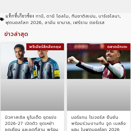
กาบี
ดานี โอลโม
ทีมชาติสเปน
บาร์เซโลนา
แท็กที่เกียวข้อง
,
,
,
,
ฟุตบอลโลก 2026
ลามีน ยามาล
เฟร์ราน ตอร์เรส
,
,
ข่าวล่าสุด
พรีเมียร์ลีกอังกฤษ
ตลาดนักเตะ
นิวคาสเซิล ยูไนเต็ด ชุดแข่ง
มอร์แกน โรเจอร์ส ยืนยัน
2026-27 เปิดตัว ชุดเหย้า
พร้อมร่วมงานกับ จูด เบลลิ่ง
ชุดเยือน และชุดที่สาม พร้อม
แฮม ในฟุตบอลโลก 2026