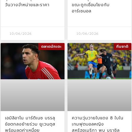
วันวางจำหน่ายและราคา
ขณะถูกเชื่อมโยงกับ
อาร์เซนอล
10/06/2026
10/06/2026
ตลาดนักเตะ
ทีมชาติ
เอมิลิอาโน มาร์ติเนซ บรรลุ
ความวุ่นวายใบแดง 8 ใบใน
ข้อตกลงย้ายร่วม ยูเวนตุส
เกมฟุตบอลหญิง
พร้อมลดค่าเหนื่อย
สหรัฐอเมริกา พบ บราซิล