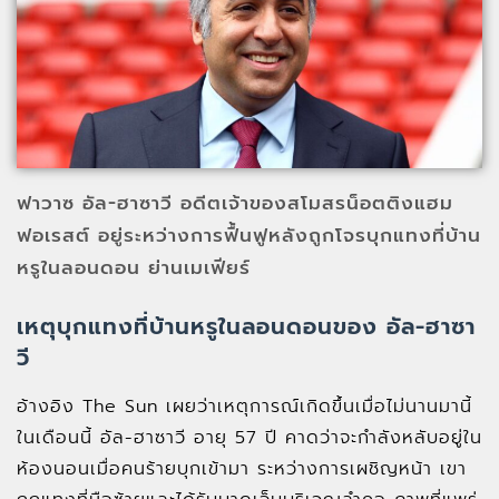
ฟาวาซ อัล-ฮาซาวี อดีตเจ้าของสโมสรน็อตติงแฮม
ฟอเรสต์ อยู่ระหว่างการฟื้นฟูหลังถูกโจรบุกแทงที่บ้าน
หรูในลอนดอน ย่านเมเฟียร์
เหตุบุกแทงที่บ้านหรูในลอนดอนของ อัล-ฮาซา
วี
อ้างอิง The Sun เผยว่าเหตุการณ์เกิดขึ้นเมื่อไม่นานมานี้
ในเดือนนี้ อัล-ฮาซาวี อายุ 57 ปี คาดว่าจะกำลังหลับอยู่ใน
ห้องนอนเมื่อคนร้ายบุกเข้ามา ระหว่างการเผชิญหน้า เขา