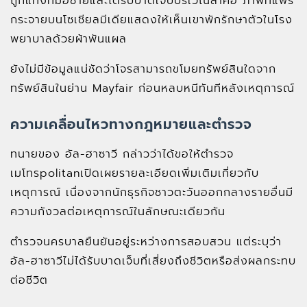
ถูกแทงที่มือซ้ายและได้รับบาดเจ็บบริเวณลำคอ ภาพที่แพร่
กระจายบนโซเชียลมีเดียแสดงให้เห็นเขาพักรักษาตัวในโรง
พยาบาลด้วยผ้าพันแผล
ยังไม่มีข้อมูลแน่ชัดว่าโจรสามารถขโมยทรัพย์สินใดจาก
ทรัพย์สินในย่าน Mayfair ก่อนหลบหนีทันทีหลังเหตุการณ์
ความเคลื่อนไหวทางกฎหมายและตำรวจ
ทนายของ อัล-ฮาซาวี กล่าวว่าได้ขอให้ตำรวจ
เมโทรpolitanเปิดเผยรายละเอียดเพิ่มเติมเกี่ยวกับ
เหตุการณ์ เนื่องจากนักธุรกิจชาวตะวันออกกลางรายอื่นมี
ความกังวลต่อเหตุการณ์ในลักษณะเดียวกัน
ตำรวจนครบาลยืนยันอยู่ระหว่างการสอบสวน แต่ระบุว่า
อัล-ฮาซาวีไม่ได้รับบาดเจ็บที่เสี่ยงถึงชีวิตหรือส่งผลกระทบ
ต่อชีวิต