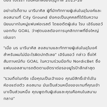
ตอร์ เปเรร่า เป็นคนที่สี่ของฤดูกาล 2025-26
อย่างไรก็ตาม มารีนาคิส ผู้ที่มักทักทายผู้เล่นในอุโมงค์และ
ลงสนามที่ City Ground ยังคงเป็นบุคคลที่ได้รับความ
นิยมมากในหมู่แฟนฟอเรสต์ โดยอดีตผู้เล่น โรบ เอิร์นชอว์
บอกกับ GOAL ว่าฟุตบอลต้องการบุคลิกภาพที่ยิ่งใหญ่
เช่นเขา
"เมื่อ มร มารีนาคิส ลงสนามและทักทายผู้เล่นในอุโมงค์
สำหรับผมไม่มีอะไรผิดปกติเลย" เอิร์นชอว์ กล่าว ซึ่งให้
สัมภาษณ์กับ GOAL ในความร่วมมือกับ NordicBet ซึ่ง
แฟนบอลสามารถติดตามอัตราต่อรองยูโรป้าลีกล่าสุด
"รวมถึงในกรีซ เมื่อคุณเป็นเจ้าของ คุณมีสิทธิ์เข้าไปใน
ห้องแต่งตัว ลงสนาม มันเป็นส่วนหนึ่งของเกมที่คุณเข้า
มาเป็นส่วนหนึ่ง คุณพูดกับผู้เล่นและคุณคือคนในสนาม
กลาง"