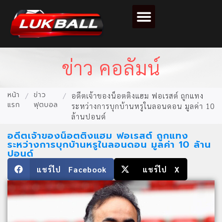
ข่าวฟุตบอล
วิเคราะห์บอล
ไฮไลท์ฟุตบอล
ตารางคะแนนฟุตบอล
ข่าว คอลัมน์
หน้า
ข่าว
/
/
อดีตเจ้าของน็อตติงแฮม ฟอเรสต์ ถูกแทง
แรก
ฟุตบอล
ระหว่างการบุกบ้านหรูในลอนดอน มูลค่า 10
ล้านปอนด์
อดีตเจ้าของน็อตติงแฮม ฟอเรสต์ ถูกแทง
ระหว่างการบุกบ้านหรูในลอนดอน มูลค่า 10 ล้าน
ปอนด์
แชร์ไป Facebook
แชร์ไป X