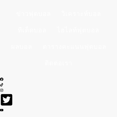
ข่าวฟุตบอล
วิเคราะห์บอล
ทีเด็ดบอล
ไฮไลท์ฟุตบอล
ผลบอล
ตารางคะแนนฟุตบอล
ติดต่อเรา