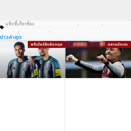
น็อตติงแฮม ฟอเรสต์
พรีเมียร์ลีก
ฟาวาซ อัล-
แท็กที่เกียวข้อง
,
,
ฮาซาวี
วิตอร์ เปเรยร่า
อีวานเจลอส มารีนาคิส
,
,
ข่าวล่าสุด
พรีเมียร์ลีกอังกฤษ
ตลาดนักเตะ
นิวคาสเซิล
มอร์แกน โรเจอร์ส
ยูไนเต็ด ชุดแข่ง
ยืนยันพร้อมร่วม
2026-27 เปิดตัว
งานกับ จูด เบลลิ่ง
ชุดเหย้า ชุดเยือน
แฮม ในฟุตบอลโลก
และชุดที่สาม พร้อม
2026 ขณะถูก