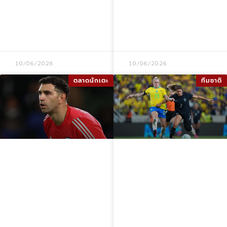
วันวางจำหน่ายและ
เชื่อมโยงกับ
ราคา
อาร์เซนอล
10/06/2026
10/06/2026
ตลาดนักเตะ
ทีมชาติ
เอมิลิอาโน มาร์ติ
ความวุ่นวายใบแดง
เนซ บรรลุข้อตกลง
8 ใบในเกมฟุตบอล
ย้ายร่วม ยูเวนตุส
หญิง
พร้อมลดค่าเหนื่อย
สหรัฐอเมริกา พบ