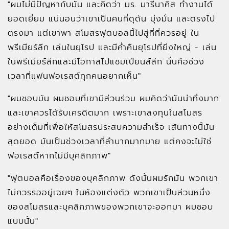
"ผมไม่มีปัญหากับมัน และคิดว่า มร. มารีนาคิส ทำงานได้
ยอดเยี่ยม แน่นอนว่าเขาเป็นคนที่ดุดัน มุ่งมั่น และตรงไป
ตรงมา แต่เขาพา สโมสรฟุตบอลนี้ไปสู่ที่ที่ควรอยู่ ใน
พรีเมียร์ลีก เล่นในยุโรป และมีค่ำคืนยุโรปที่ยิ่งใหญ่ - เล่น
ในพรีเมียร์ลีกและมีโอกาสไปแชมเปียนส์ลีก นั่นคือช่วง
เวลาที่แฟนฟอเรสต์ทุกคนอยากเห็น"
"ผมชอบมัน ผมชอบที่เขามีส่วนร่วม ผมคิดว่ามันน่าทึ่งมาก
และเขาควรได้รับเครดิตมาก เพราะเขาลงทุนในสโมสร
อย่างเต็มที่เพื่อให้สโมสรประสบความสำเร็จ เส้นทางนี้มัน
สุดยอด มันเป็นช่วงเวลาที่ลำบากมากมาย แต่คงจะไม่ใช่
ฟอเรสต์หากไม่มีบุคลิกภาพ"
"ฟุตบอลคือเรื่องของบุคลิกภาพ ดังนั้นผมรักมัน พวกเขา
ไม่ควรรออยู่เฉยๆ ในห้องแต่งตัว พวกเขาเป็นส่วนหนึ่ง
ของสโมสรและบุคลิกภาพของพวกเขาจะออกมา ผมชอบ
แบบนั้น"