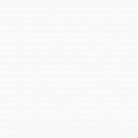
lukball.com ศูนย์รวม วิเคราะห์บอลแม่นๆ บ้านผลบอล วิเคราะห์
บอล ทีเด็ดบอลประจำวัน ตารางคะแนนฟันธงฟุตบอล ราคาบอลวันนี้
ข่าวในวงการฟุตบอล แจกทีเด็ดบอลวันนี้ หรือจะเป็น ไฮไลท์ฟุตบอล
ย้อนหลัง พร้อมทรรศนะฟุตบอลจากกูรูชื่อดัง อัพเดตตลอด 24
ชั่วโมง ทุกวัน ไม่พลาดผลการแข่งขันฟุตบอลจากทุกสนาม ทุกคู่ ทุก
ลีกทั่วโลก ติดตามได้ทั้ง ตารางบ้านผลบอล,บ้านรักบอล, ทีเด็ดบอล
lukball, วิเคราะห์บอลลีก, วิเคราะห์บอล 7m ,ทีเด็ดบอลวันนี้
lukball, วิเคราะห์บอลวันนี้ lukball, ตลาดลูกหนัง, สปอร์ตพูล, โค
รตเซียนบ้านผลบอล, zeanstep, เซียนสเต็ป, สยามกีฬา, สยาม
สปอร์ต รวมถึง โปรแกรมฟุตบอลประจำวัน ตารางบอลวันนี้ ตาราง
บอลพรุ่งนี้ ตารางบอลคืนนี้ ผลบอลย้อนหลัง บ้านผลบอลย้อนหลัง
บ้านบอลผลพรุ่งนี้ ที่คัดสรรมาเพื่อแฟนบอลตัวจริง ไม่ว่าจะเป็นลีก
ดังอย่าง พรีเมียร์ลีก อังกฤษ, กัลโช่ ซีเรียอา อิตาลี, บุนเดสลีกา
เยอรมัน, ลาลีกา สเปน, ลีกเอิง ฝรั่งเศส, แชมเปี้ยนชิพ อังกฤษ, ยู
ฟ่า แชมเปี้ยนส์ลีก, ยูฟ่า ยูโรปาลีก, ฟุตบอลโลก, ฟุตบอลยูโร, โกปา
อเมริกา, กระชับมิตรทีมชาติ หรือแม้แต่ลีกเล็กๆ เช่น ซีเรียบี อิตาลี,
ลีกเดอซ์ ฝรั่งเศส, เซกุนด้า สเปน ที่ lukball.com คุณจะได้รับทั้ง
ทีเด็ดบอลแม่นๆ ฟันธงฟุตบอลทุกวัน วิเคราะห์บอล ไฮไลท์ฟุตบอล
ข่าวสาร และ ราคาบอล ผลบอล อัพเดตเรียลไทม์ ครบจบในเว็บเดียว
รักบบอล