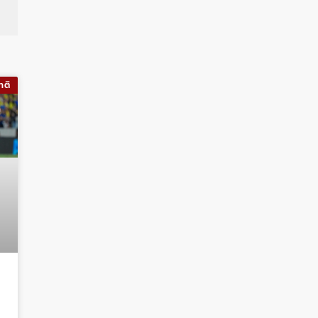
าติ
ง