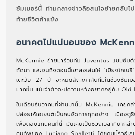
ซัมเมอร์นี้ ท่ามกลางข่าวลือสนใจย้ายกลั
ท้ายชีวิตค้าแข้ง
อนาคตไม่แน่นอนของ McKenn
McKennie ย้ายมาร่วมทีม Juventus แบบยืมต
ถัดมา และจนถึงตอนนี้เขาลงเล่นให้ "เบียงโคเนร
เตะวัย 27 ปี จะหมดสัญญากับทีมในช่วงซัมเมอร์นี
มากขึ้น แม้เจ้าตัวจะมีความหวังอยากอยู่กับ Ol
ในเดือนธันวาคมที่ผ่านมานั้น McKennie เคยกล่
ปล่อยให้เอเยนต์เป็นคนจัดการทุกอย่าง เมืองตู
เพื่อตอบแทนคนที่นี่ มันเคยเป็นช่วงเวลาที่ยาก
คุมทัพของ Luciano Spalletti โค้ชคนนี้รู้วิธีเล