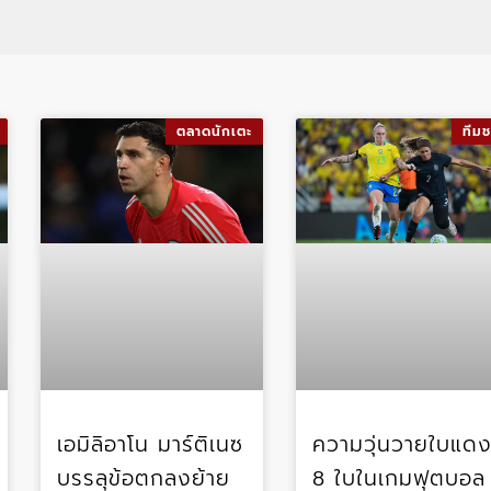
ตลาดนักเตะ
ทีมช
เอมิลิอาโน มาร์ติเนซ
ความวุ่นวายใบแด
บรรลุข้อตกลงย้าย
8 ใบในเกมฟุตบอล