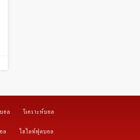
า
ตบอล
วิเคราะห์บอล
บอล
ไฮไลท์ฟุตบอล