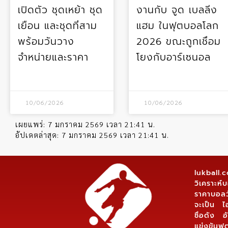
เปิดตัว ชุดเหย้า ชุด
งานกับ จูด เบลลิ่ง
เยือน และชุดที่สาม
แฮม ในฟุตบอลโลก
พร้อมวันวาง
2026 ขณะถูกเชื่อม
จำหน่ายและราคา
โยงกับอาร์เซนอล
10/06/2026
10/06/2026
เผยแพร่:
7 มกราคม 2569 เวลา 21:41 น.
อัปเดตล่าสุด:
7 มกราคม 2569 เวลา 21:41 น.
lukball
วิเคราะห
ราคาบอลว
จะเป็น ไ
ชื่อดัง
แข่งขันฟุ