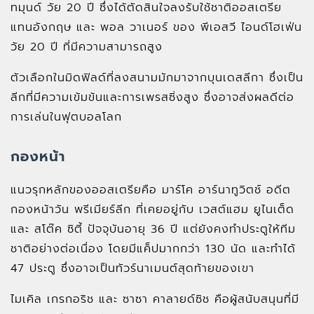
ทมุนด์ วัย 20 ปี ซึ่งได้ตัดสินใจลงรับใช้ชาติออสเตรีย
แทนอังกฤษ และ พอล วาเนอร์ ของ พีเอสวี ไอนด์โฮเฟ่น
วัย 20 ปี ที่มีความสามารถสูง
ตัวเลือกในมิดฟิลด์ที่ลงสนามมักมาจากบุนเดสลีกา ซึ่งเป็น
ลีกที่มีความเข้มข้นและการเพรสซิ่งสูง ซึ่งอาจส่งผลดีต่อ
การเล่นในฟุตบอลโลก
กองหน้า
แนวรุกหลักของออสเตรียคือ มาร์โค อาร์นาทูวิตช์ อดีต
กองหน้าวัน พรีเมียร์ลีก ที่เคยอยู่กับ เวสต์แฮม ยูไนเต็ด
และ สโต๊ค ซิตี้ ปัจจุบันอายุ 36 ปี แต่ยังคงทำประตูให้ทีม
ชาติอย่างต่อเนื่อง โดยมีแค็ปมากกว่า 130 นัด และทำได้
47 ประตู ซึ่งอาจเป็นทัวร์นาเมนต์สุดท้ายของเขา
ไมเคิล เกรกอริช และ ซาซา คาลายด์ซิช คือผู้สนับสนุนที่มี