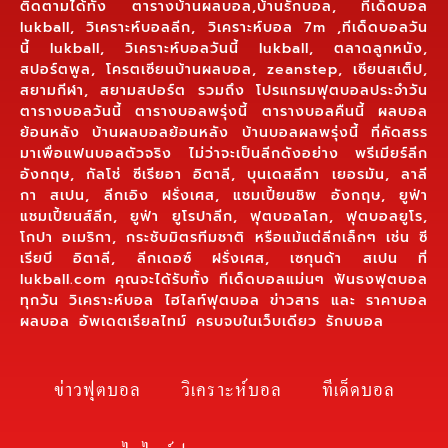
ติดตามได้ทั้ง ตารางบ้านผลบอล,บ้านรักบอล, ทีเด็ดบอล
lukball, วิเคราะห์บอลลีก, วิเคราะห์บอล 7m ,ทีเด็ดบอลวัน
นี้ lukball, วิเคราะห์บอลวันนี้ lukball, ตลาดลูกหนัง,
สปอร์ตพูล, โครตเซียนบ้านผลบอล, zeanstep, เซียนสเต็ป,
สยามกีฬา, สยามสปอร์ต รวมถึง โปรแกรมฟุตบอลประจำวัน
ตารางบอลวันนี้ ตารางบอลพรุ่งนี้ ตารางบอลคืนนี้ ผลบอล
ย้อนหลัง บ้านผลบอลย้อนหลัง บ้านบอลผลพรุ่งนี้ ที่คัดสรร
มาเพื่อแฟนบอลตัวจริง ไม่ว่าจะเป็นลีกดังอย่าง พรีเมียร์ลีก
อังกฤษ, กัลโช่ ซีเรียอา อิตาลี, บุนเดสลีกา เยอรมัน, ลาลี
กา สเปน, ลีกเอิง ฝรั่งเศส, แชมเปี้ยนชิพ อังกฤษ, ยูฟ่า
แชมเปี้ยนส์ลีก, ยูฟ่า ยูโรปาลีก, ฟุตบอลโลก, ฟุตบอลยูโร,
โกปา อเมริกา, กระชับมิตรทีมชาติ หรือแม้แต่ลีกเล็กๆ เช่น ซี
เรียบี อิตาลี, ลีกเดอซ์ ฝรั่งเศส, เซกุนด้า สเปน ที่
lukball.com คุณจะได้รับทั้ง ทีเด็ดบอลแม่นๆ ฟันธงฟุตบอล
ทุกวัน วิเคราะห์บอล ไฮไลท์ฟุตบอล ข่าวสาร และ ราคาบอล
ผลบอล อัพเดตเรียลไทม์ ครบจบในเว็บเดียว รักบบอล
ข่าวฟุตบอล
วิเคราะห์บอล
ทีเด็ดบอล