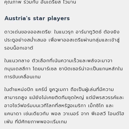
คุณภาพ ร่วมกับ อันเดรียส ไวมาน
Austria's star players
ดาวเด่นของออสเตรีย: ในแนวรุก อาร์นาทูวิตช์ ต้องยิง
ประตูอย่างสม่ำเสมอ เพื่อพาออสเตรียผ่านกลุ่มและเข้าสู่
รอบน็อกเอาต์
ในแนวกลาง ตัวเลือกที่เน้นความเร็วและพลังจะมาจา
กบุนเดสลีกา โดยมาร์เซล ซาบิตเซอร์น่าจะเป็นแกนหลักใน
การขับเคลื่อนเกม
ในตำแหน่งปีก แคร์นี่ ชูควูเมกา ถือเป็นผู้เล่นที่มีความ
สามารถสูง แม้ยังไม่เคยติดทีมชุดใหญ่ แต่มีพรสวรรค์และ
อาจโชว์ฟอร์มบนเวทีโลกที่สหรัฐอเมริกา เม็กซิโก และ
แคนาดา เช่นเดียวกับ พอล วาเนอร์ จาก พีเอสวี ไอนด์โฮ
เฟ่น ที่มีศักยภาพพอจะเริ่มเกม