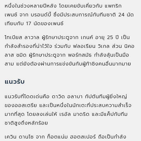
หนึ่งในช่วงหลายปีหลัง โดยเคยขับเคี่ยวกับ แพทริก
เพนซ์ จาก บรอนด์บี้ ซึ่งมีประสบการณ์กับทีมชาติ 24 นัด
เทียบกับ 17 นัดของเพนซ์
โทเบียส ลาวาล ผู้รักษาประตูจาก เกนค์ อายุ 25 ปี เป็น
กำลังสำรองที่น่าไว้ใจ ร่วมกับ ฟลอเรียน วิเกล ส่วน นิคอ
ลาส ชมิด ผู้รักษาประตูจาก พอร์ทสมัธ กำลังลุ้นเป็นมือ
สาม แต่ยังต้องผ่านการแข่งขันกับผู้ท้าชิงคนอื่นมากมาย
แนวรับ
แนวรับที่โดดเด่นคือ ดาวิด อลาบา กัปตันทีมผู้ยิ่งใหญ่
ของออสเตรีย และเป็นหนึ่งในนักเตะที่ประสบความสำเร็จ
มากที่สุด โดยลงเล่นให้ เรอัล มาดริด และมีแค็ปกับทีม
ชาติสูงถึงหลักร้อย
เควิน ดานโซ จาก ท็อตแน่ม ฮอตสเปอร์ ถือเป็นกำลัง