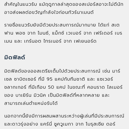
สำคัญในแนวรับ แม้ฤดูกาลล่าสุดของสเปอร์สอาจะไม่ดีนัก
อาจส่งผลต่อขวัญกำลังใจก่อนทัวร์นาเมนต์
รายชื่อแนวรับยังมีด้วยประสบการณ์มากมาย ได้แก่ สเต
ฟาน พอช จาก ไมนซ์, แม็กซ์ เวเบอร์ จาก เฟร์เดอร์ เบร
เมน และ เกร์นอต ไทรเนอร์ จาก เฟเยนอร์ด
มิดฟิลด์
มิดฟิลด์ของออสเตรียเต็มไปด้วยประสบการณ์ เช่น มาร์
เซล ซาบิตเซอร์ ที่มี 95 แคปกับทีมชาติ และ แซเวอร์
ชลากเกอร์ ที่มีเกือบ 50 แคป ในขณะที่ คอนราด ไลเมอร์
ของ บาเยิร์น มิวนิค เป็นมิดฟิลด์ที่หลากหลาย และ
สามารถเล่นตำแหน่งรับได้
นอกจากนี้ยังมีการผสมผสานระหว่างผู้เล่นที่มีประสบการณ์
และดาวรุ่งอย่าง แคร์นี่ ชูควูเมกา จาก โบรุสเซีย ดอร์